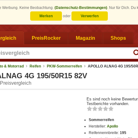
eine Werbung. Keine Beobachtung.
(Datenschutz-Bestimmungen)
.
Nur für Dich. Du
Merken
oder
Verwerfen
rgleich
PreisRocker
Magazin
Shops
to & Motorrad
Reifen
PKW-Sommerreifen
APOLLO ALNAG 4G 195/50R
LNAG 4G 195/50R15 82V
Preisvergleich
Es sind noch keine Bewertu
Testberichte vorhanden.
Sommerreifen
Hersteller:
Apollo
Reifennennbreite:
195