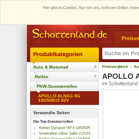
Hier gibt es Cookies. Nur von uns, nicht von Dritten. K
Preisve
Produktkategorien
Auto & Motorrad
Preisvergleich
Au
APOLLO A
Reifen
im Schottenland 
PKW-Sommerreifen
APOLLO ALNAG 4G
195/50R15 82V
Verwandte Seiten
Die Top-Sommerreifen
Kleber Dynaxer HP 4 185/60R15 84H
Vredestein Ultrac Satin 215/35ZR18 84Y
Kleber Dynaxer HP 4 175/65R15 84H