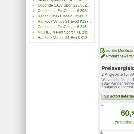
Goodride SA37 Sport 225/35ZR18 87Y
Continental EcoContact 6 205/55R16 91V
Radar Dimax Classic 125/80R12 62S
Hankook Ventus S1 Evo3 K127 SOUND ABSORBER XL 265/35 R19 98W
Continental EcoContact 6 215/65R16 98H
MICHELIN Pilot Sport 4 XL 235/40ZR18 95Y
Hankook Ventus S1 Evo 3 K127 225/35ZR19 88Y
auf die Merkliste
Produkt bewerte
Preisverglei
2 Angebote für
Wir verschaffen dir
eBay Partner Networ
Kaufpreis zu beeinf
nur sofort liefer
1.
60,
5
2.