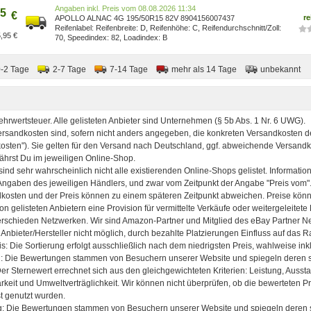
Preis vom 08.08.2026 11:34
5
€
re
APOLLO ALNAC 4G 195/50R15 82V 8904156007437
Reifenbreite: D, Reifenhöhe: C, Reifendurchschnitt/Zoll:
,95 €
70, Speedindex: 82, Loadindex: B
0-2 Tage
2-7 Tage
7-14 Tage
mehr als 14 Tage
unbekannt