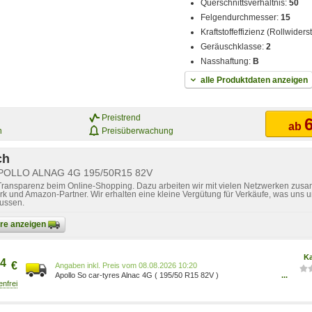
Querschnittsverhältnis:
50
Felgendurchmesser:
15
Kraftstoffeffizienz (Rollwider
Geräuschklasse:
2
Nasshaftung:
B
alle Produktdaten anzeigen
Preistrend
6
ab
n
Preisüberwachung
ch
 APOLLO ALNAG 4G 195/50R15 82V
 Transparenz beim Online-Shopping. Dazu arbeiten wir mit vielen Netzwerken zusa
k und Amazon-Partner. Wir erhalten eine kleine Vergütung für Verkäufe, was uns u
lussen.
bare anzeigen
Ka
4
€
Preis vom 08.08.2026 10:20
Apollo So car-tyres Alnac 4G ( 195/50 R15 82V )
...
AL19550015VAL4A00