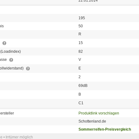
22.01.2014
195
nis
50
R
r
15
 (Loadindex)
82
lasse
V
(Rollwiderstand)
E
2
69dB
B
C1
ersteller
Produktlink vorschlagen
Schottenland.de
Sommerreifen-Preisvergleich
e • Irrtümer möglich