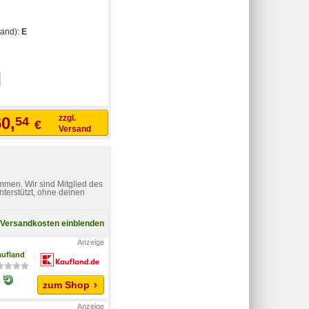
stand):
E
zzgl.
0,
54
€
Versand
mmen. Wir sind Mitglied des
nterstützt, ohne deinen
Versandkosten einblenden
ufland
zum Shop