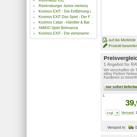
Rummikub XXL
Ravensburger Junior memory
Kosmos EXIT - Die Entführung in Fortune City
Kosmos EXIT Das Spiel - Der Friedhof der Finsternis
Kosmos Catan - Händler & Barbaren
AMIGO Spiel Bohnanza
Kosmos EXIT - Die verlassene Hütte
auf die Merkliste
Produkt bewerte
Preisverglei
1 Angebot für R
Wir verschaffen dir
eBay Partner Networ
Kaufpreis zu beeinf
nur sofort liefer
1.
39,
1
Versand in: