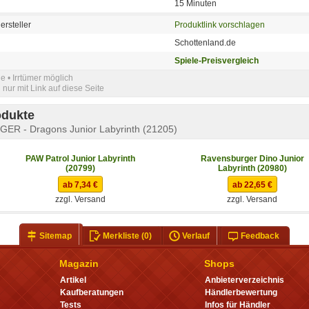
15 Minuten
ersteller
Produktlink vorschlagen
Schottenland.de
Spiele-Preisvergleich
e • Irrtümer möglich
nur mit Link auf diese Seite
odukte
R - Dragons Junior Labyrinth (21205)
PAW Patrol Junior Labyrinth
Ravensburger Dino Junior
(20799)
Labyrinth (20980)
ab 7,34 €
ab 22,65 €
zzgl. Versand
zzgl. Versand
Sitemap
Merkliste
(0)
Verlauf
Feedback
Magazin
Shops
Artikel
Anbieterverzeichnis
Kaufberatungen
Händlerbewertung
Tests
Infos für Händler