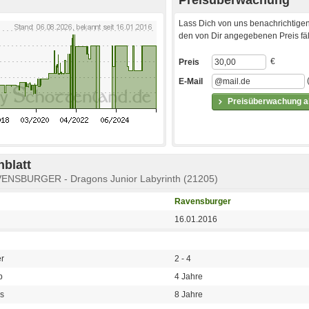
Lass Dich von uns benachrichtigen
den von Dir angegebenen Preis fäll
€
Preis
E-Mail
Preisüberwachung ak
blatt
RAVENSBURGER - Dragons Junior Labyrinth (21205)
Ravensburger
16.01.2016
er
2 - 4
b
4 Jahre
is
8 Jahre