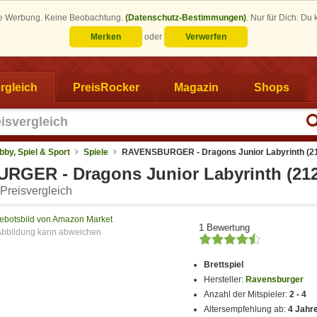
eine Werbung. Keine Beobachtung.
(Datenschutz-Bestimmungen)
.
Nur für Dich. Du
Merken
oder
Verwerfen
rgleich
PreisRocker
Magazin
Shops
bby, Spiel & Sport
Spiele
RAVENSBURGER - Dragons Junior Labyrinth (2
GER - Dragons Junior Labyrinth (212
Preisvergleich
ebotsbild von Amazon Market
1 Bewertung
Brettspiel
Hersteller:
Ravensburger
Anzahl der Mitspieler:
2 - 4
Altersempfehlung ab:
4 Jahr