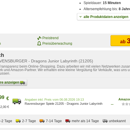
Spieldauer:
15 Minuten
Altersempfehlung bis:
8 Jahr
alle Produktdaten anzeigen
Preistrend
3
ab
n
Preisüberwachung
ch
AVENSBURGER - Dragons Junior Labyrinth (21205)
 Transparenz beim Online-Shopping. Dazu arbeiten wir mit vielen Netzwerken zusa
k und Amazon-Partner. Wir erhalten eine kleine Vergütung für Verkäufe, was uns u
lussen.
bare anzeigen
99
€
Amazon
Preis vom 06.08.2026 19:13
Ravensburger Spiele 21205 - Dragons Junior Labyrinth
...
2,00 €
21205 7 4005556212057
Spielzeug/Spielzeug/Spiele/Brettspiele
0-2 Tage
2-7 Tage
7-14 Tage
mehr als 14 Tage
unbekannt