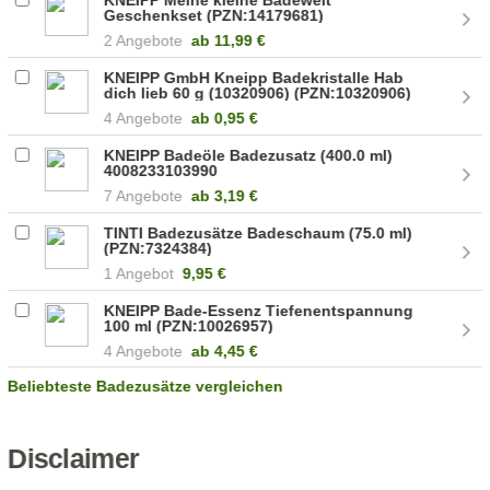
Geschenkset (PZN:14179681)
2 Angebote
ab
11,99 €
KNEIPP GmbH Kneipp Badekristalle Hab
dich lieb 60 g (10320906) (PZN:10320906)
4 Angebote
ab
0,95 €
KNEIPP Badeöle Badezusatz (400.0 ml)
4008233103990
7 Angebote
ab
3,19 €
TINTI Badezusätze Badeschaum (75.0 ml)
(PZN:7324384)
1 Angebot
9,95 €
KNEIPP Bade-Essenz Tiefenentspannung
100 ml (PZN:10026957)
4 Angebote
ab
4,45 €
Beliebteste Badezusätze vergleichen
Disclaimer