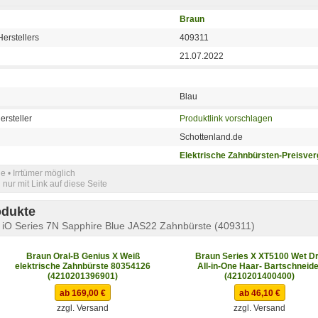
Braun
erstellers
409311
21.07.2022
Blau
ersteller
Produktlink vorschlagen
Schottenland.de
Elektrische Zahnbürsten-Preisver
e • Irrtümer möglich
nur mit Link auf diese Seite
odukte
 iO Series 7N Sapphire Blue JAS22 Zahnbürste (409311)
Braun Oral-B Genius X Weiß
Braun Series X XT5100 Wet D
elektrische Zahnbürste 80354126
All-in-One Haar- Bartschneide
(4210201396901)
(4210201400400)
ab 169,00 €
ab 46,10 €
zzgl. Versand
zzgl. Versand