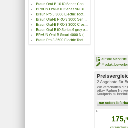
Braun Oral-B 10 iO Series Cosmic Black
BRAUN Oral-B iO Series 9N Black Onyx
Braun Pro 3 3000 Electric Toothbrush Weiß PRO33000_B
Braun Oral-B PRO 3 3000 Sensitive Clean Blue
Braun Oral-B PRO 3 3000 Cross Action Black Edition JAS 22
Braun Oral-B iO Series 6 grey opal + Etui
BRAUN Oral-B Smart 4000 N (OBS4000N)
Braun Pro 3 3500 Electric Toothbrush Schwarz PRO33500_N
auf die Merkliste
Produkt bewerte
Preisverglei
2 Angebote für B
Wir verschaffen dir
eBay Partner Networ
Kaufpreis zu beeinf
nur sofort liefer
1.
175,
9