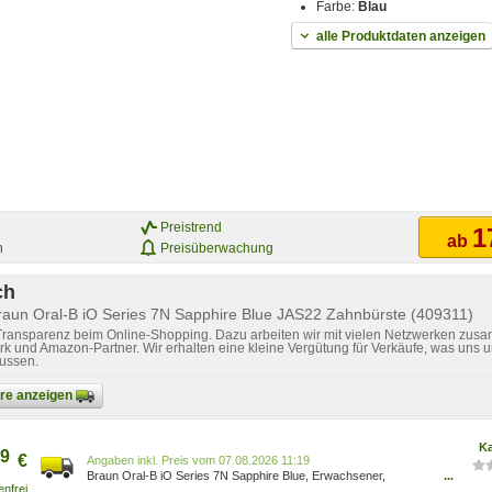
Farbe:
Blau
alle Produktdaten anzeigen
Preistrend
1
ab
n
Preisüberwachung
ch
raun Oral-B iO Series 7N Sapphire Blue JAS22 Zahnbürste (409311)
 Transparenz beim Online-Shopping. Dazu arbeiten wir mit vielen Netzwerken zusa
k und Amazon-Partner. Wir erhalten eine kleine Vergütung für Verkäufe, was uns u
lussen.
bare anzeigen
Ka
9
€
Preis vom 07.08.2026 11:19
Braun Oral-B iO Series 7N Sapphire Blue, Erwachsener,
...
Vibrierende Zahnbürste, Tägliche Pflege, Tiefenreinigung,