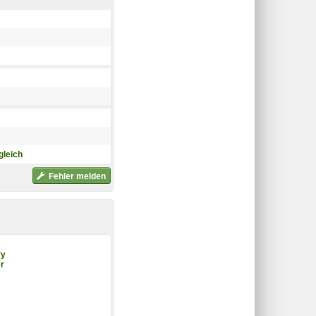
gleich
Fehler melden
ry
r