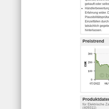
Preistrend
Produktdaten
für Elektrische 
(409311)