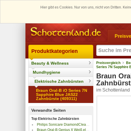
Hier gibt es Cookies. Nur von uns, nicht von Dritten. K
Preisve
Produktkategorien
Beauty & Wellness
Preisvergleich
Be
Series 7N Sapphire 
Mundhygiene
Braun Ora
Elektrische Zahnbürsten
Zahnbürst
im Schottenland 
Braun Oral-B iO Series 7N
Sapphire Blue JAS22
Zahnbürste (409311)
Verwandte Seiten
Top Elektrische Zahnbürsten
Philips Sonicare DiamondClean 9000
Braun Oral-B Genius X Weiß elektrische Zahnbürste 80354126