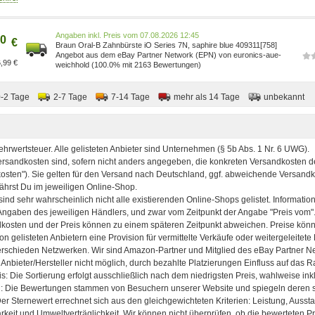
Zahnfleischpflege, Sensibel, Whitening, Blau, Rund, Akku 409311
Preis vom 07.08.2026 12:45
0
€
Braun Oral-B Zahnbürste iO Series 7N, saphire blue 409311[758]
Angebot aus dem eBay Partner Network (EPN) von euronics-aue-
,99 €
weichhold (100.0% mit 2163 Bewertungen)
0-2 Tage
2-7 Tage
7-14 Tage
mehr als 14 Tage
unbekannt