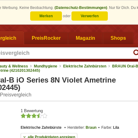
eine Werbung. Keine Beobachtung.
(Datenschutz-Bestimmungen)
.
Nur für Dich. Du
Merken
oder
Verwerfen
rgleich
PreisRocker
Magazin
Shops
auty & Wellness
Mundhygiene
Elektrische Zahnbürsten
BRAUN Oral-B
etrine (4210201302445)
l-B iO Series 8N Violet Ametrine
02445)
Preisvergleich
1 Bewertung
Elektrische Zahnbürste
Hersteller:
Braun
Farbe:
Lila
alle Produktdaten anzeigen