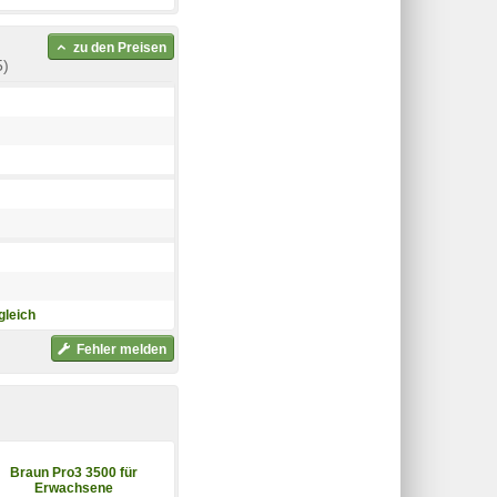
zu den Preisen
5)
gleich
Fehler melden
Braun Pro3 3500 für
BRAUN Personal Care
Erwachsene
70-N1200s Series 7