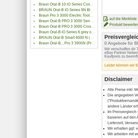
Braun Oral-B 10 iO Series Cosmic Black
BRAUN Oral-B iO Series 9N Black Onyx
Braun Pro 3 3000 Electric Toothbrush Weiß PRO33000_B
auf die Merkliste
Braun Oral-B PRO 3 3000 Sensitive Clean Blue
Produkt bewerte
Braun Oral-B PRO 3 3000 Cross Action Black Edition JAS 22
Braun Oral-B iO Series 6 grey opal + Etui
Preisverglei
BRAUN Oral-B Smart 4000 N (OBS4000N)
0 Angebote für 
Braun Oral-B, , Pro 3 3900N (Pro 3)
Wir verschaffen dir
eBay Partner Networ
Kaufpreis zu beeinf
Leider können wir f
Disclaimer