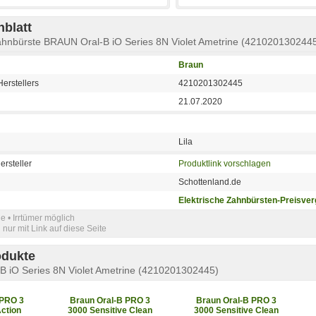
blatt
Zahnbürste BRAUN Oral-B iO Series 8N Violet Ametrine (421020130244
Braun
erstellers
4210201302445
21.07.2020
Lila
ersteller
Produktlink vorschlagen
Schottenland.de
Elektrische Zahnbürsten-Preisver
e • Irrtümer möglich
nur mit Link auf diese Seite
odukte
B iO Series 8N Violet Ametrine (4210201302445)
 PRO 3
Braun Oral-B PRO 3
Braun Oral-B PRO 3
ction
3000 Sensitive Clean
3000 Sensitive Clean