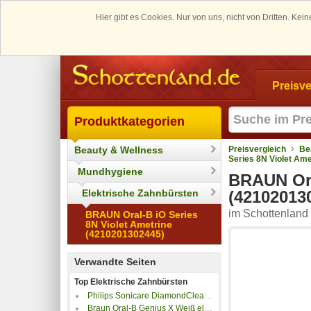
Hier gibt es Cookies. Nur von uns, nicht von Dritten. K
Preisve
Produktkategorien
Beauty & Wellness
Preisvergleich
Be
Series 8N Violet Am
Mundhygiene
BRAUN Ora
Elektrische Zahnbürsten
(42102013
im Schottenland 
BRAUN Oral-B iO Series
8N Violet Ametrine
(4210201302445)
Verwandte Seiten
Top Elektrische Zahnbürsten
Philips Sonicare DiamondClean 9000
Braun Oral-B Genius X Weiß elektrische Zahnbürste 80354126