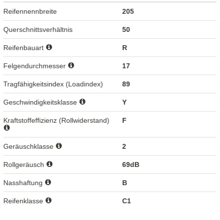
Reifennennbreite
205
Querschnittsverhältnis
50
Reifenbauart
R
Felgendurchmesser
17
Tragfähigkeitsindex (Loadindex)
89
Geschwindigkeitsklasse
Y
Kraftstoffeffizienz (Rollwiderstand)
F
Geräuschklasse
2
Rollgeräusch
69dB
Nasshaftung
B
Reifenklasse
C1