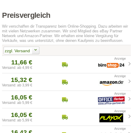
Preisvergleich
Wir verschaffen dir Transparenz beim Online-Shopping. Dazu arbeiten wir
mit vielen Netzwerken zusammen. Wir sind Mitglied des eBay Partner
Network und Amazon-Partner. Wir erhalten eine kleine Vergütung für
Verkäufe, was uns unterstützt, ohne deinen Kaufpreis zu beeinflussen.
zzgl. Versand
11,66 €
Versand: ab 4,99 €
15,32 €
Versand: ab 3,99 €
16,05 €
Versand: ab 5,99 €
16,05 €
Versand: ab 5,99 €
16,42 €