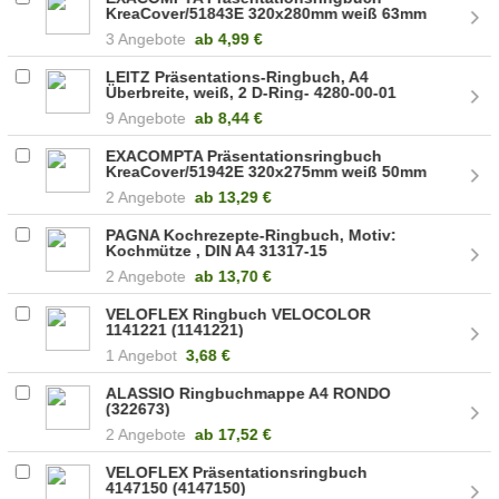
KreaCover/51843E 320x280mm weiß 63mm
40mm
3 Angebote
ab
4,99 €
LEITZ Präsentations-Ringbuch, A4
Überbreite, weiß, 2 D-Ring- 4280-00-01
9 Angebote
ab
8,44 €
EXACOMPTA Präsentationsringbuch
KreaCover/51942E 320x275mm weiß 50mm
30mm
2 Angebote
ab
13,29 €
PAGNA Kochrezepte-Ringbuch, Motiv:
Kochmütze , DIN A4 31317-15
2 Angebote
ab
13,70 €
VELOFLEX Ringbuch VELOCOLOR
1141221 (1141221)
1 Angebot
3,68 €
ALASSIO Ringbuchmappe A4 RONDO
(322673)
2 Angebote
ab
17,52 €
VELOFLEX Präsentationsringbuch
4147150 (4147150)