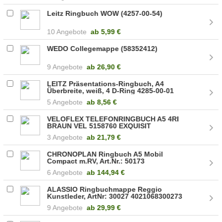
Leitz Ringbuch WOW (4257-00-54)
10 Angebote
ab
5,99 €
WEDO Collegemappe (58352412)
9 Angebote
ab
26,90 €
LEITZ Präsentations-Ringbuch, A4
Überbreite, weiß, 4 D-Ring 4285-00-01
5 Angebote
ab
8,56 €
VELOFLEX TELEFONRINGBUCH A5 4RI
BRAUN VEL 5158760 EXQUISIT
3 Angebote
ab
21,79 €
CHRONOPLAN Ringbuch A5 Mobil
Compact m.RV, Art.Nr.: 50173
6 Angebote
ab
144,94 €
ALASSIO Ringbuchmappe Reggio
Kunstleder, ArtNr: 30027 4021068300273
9 Angebote
ab
29,99 €