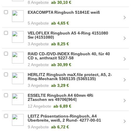
8 Angebote
ab
30,10 €
EXACOMPTA Ringbuch 51841E weiß
5 Angebote
ab
4,65 €
VELOFLEX Ringbuch A5 4-Ring 4151080
Sw (4151080)
3 Angebote
ab
8,25 €
RAID CD-/DVD-INDEX Ringbuch 40, für 40
CD s, anthrazit 5227-58
2 Angebote
ab
30,99 €
HERLITZ Ringbuch maX.file protect, A5, 2-
Ring-Mechanik 5365135 (5365135)
3 Angebote
ab
3,29 €
ESSELTE Ringbuch A4 60mm 4Ri
2Taschen ws 49706[964]
12 Angebote
ab
6,89 €
LEITZ Präsentations-Ringbuch, A4
Überbreite, weiß, 2 Rund- 4277-00-01
9 Angebote
ab
6,72 €