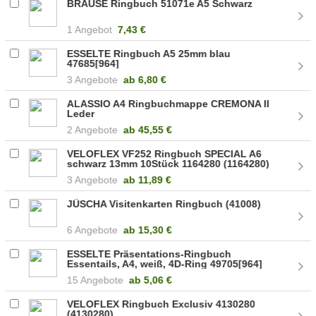
BRAUSE Ringbuch 51071e A5 Schwarz
1 Angebot
7,43 €
ESSELTE Ringbuch A5 25mm blau
47685[964]
3 Angebote
ab
6,80 €
ALASSIO A4 Ringbuchmappe CREMONA II
Leder
2 Angebote
ab
45,55 €
VELOFLEX VF252 Ringbuch SPECIAL A6
schwarz 13mm 10Stück 1164280 (1164280)
3 Angebote
ab
11,89 €
JÜSCHA Visitenkarten Ringbuch (41008)
6 Angebote
ab
15,30 €
ESSELTE Präsentations-Ringbuch
Essentails, A4, weiß, 4D-Ring 49705[964]
15 Angebote
ab
5,06 €
VELOFLEX Ringbuch Exclusiv 4130280
(4130280)