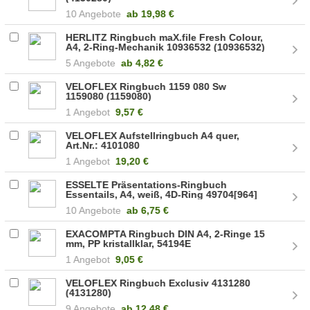
10 Angebote
ab
19,98 €
HERLITZ Ringbuch maX.file Fresh Colour,
A4, 2-Ring-Mechanik 10936532 (10936532)
5 Angebote
ab
4,82 €
VELOFLEX Ringbuch 1159 080 Sw
1159080 (1159080)
1 Angebot
9,57 €
VELOFLEX Aufstellringbuch A4 quer,
Art.Nr.: 4101080
1 Angebot
19,20 €
ESSELTE Präsentations-Ringbuch
Essentails, A4, weiß, 4D-Ring 49704[964]
10 Angebote
ab
6,75 €
EXACOMPTA Ringbuch DIN A4, 2-Ringe 15
mm, PP kristallklar, 54194E
1 Angebot
9,05 €
VELOFLEX Ringbuch Exclusiv 4131280
(4131280)
9 Angebote
ab
12,48 €