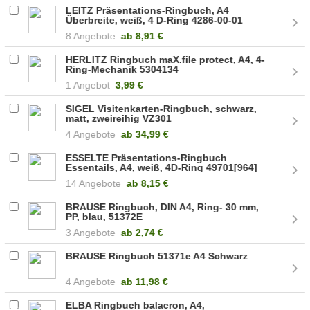
LEITZ Präsentations-Ringbuch, A4
Überbreite, weiß, 4 D-Ring 4286-00-01
8 Angebote
ab
8,91 €
HERLITZ Ringbuch maX.file protect, A4, 4-
Ring-Mechanik 5304134
1 Angebot
3,99 €
SIGEL Visitenkarten-Ringbuch, schwarz,
matt, zweireihig VZ301
4 Angebote
ab
34,99 €
ESSELTE Präsentations-Ringbuch
Essentails, A4, weiß, 4D-Ring 49701[964]
14 Angebote
ab
8,15 €
BRAUSE Ringbuch, DIN A4, Ring- 30 mm,
PP, blau, 51372E
3 Angebote
ab
2,74 €
BRAUSE Ringbuch 51371e A4 Schwarz
4 Angebote
ab
11,98 €
ELBA Ringbuch balacron, A4,