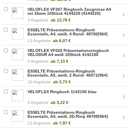
VELOFLEX VF267 Ringbuch Zeugnisse A4
rot 16mm 10Stück 4144220 (4144220)
3 Angebote
ab
13,78 €
ESSELTE Präsentations-Ringbuch
Essentails, A4, weiß, 4 Rund- 49700[964]
13 Angebote
ab
6,07 €
VELOFLEX VF020 Präsentationsringbuch
VELODUR A4 weiß 10Stück 4142190
4 Angebote
ab
7,13 €
ESSELTE Präsentations-Ringbuch
Essentails, A5, weiß, 2 Rund- 46571[964]
(46571[1085])
16 Angebote
ab
2,73 €
VELOFLEX Ringbuch 1143150 blau
3 Angebote
ab
5,22 €
ESSELTE Präsentations-Ringbuch
Essentails, A4, weiß, 2D-Ring 49709[964]
12 Angebote
ab
7,97 €