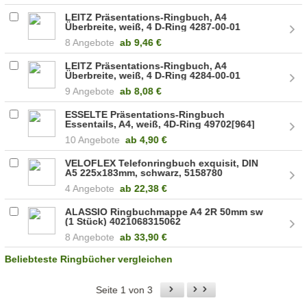
LEITZ Präsentations-Ringbuch, A4
Überbreite, weiß, 4 D-Ring 4287-00-01
8 Angebote
ab
9,46 €
LEITZ Präsentations-Ringbuch, A4
Überbreite, weiß, 4 D-Ring 4284-00-01
9 Angebote
ab
8,08 €
ESSELTE Präsentations-Ringbuch
Essentails, A4, weiß, 4D-Ring 49702[964]
10 Angebote
ab
4,90 €
VELOFLEX Telefonringbuch exquisit, DIN
A5 225x183mm, schwarz, 5158780
(5158780)
4 Angebote
ab
22,38 €
ALASSIO Ringbuchmappe A4 2R 50mm sw
(1 Stück) 4021068315062
8 Angebote
ab
33,90 €
Beliebteste Ringbücher vergleichen
Seite 1 von 3