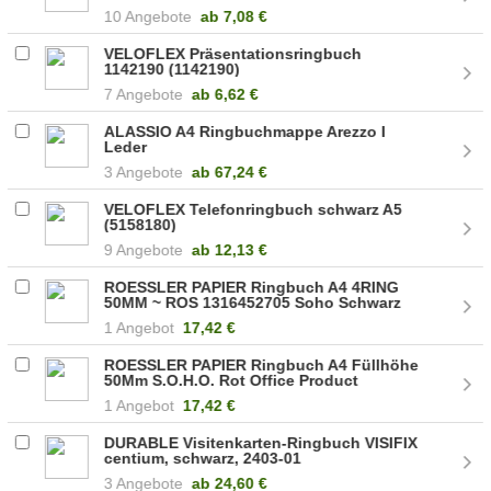
10 Angebote
ab
7,08 €
VELOFLEX Präsentationsringbuch
1142190 (1142190)
7 Angebote
ab
6,62 €
ALASSIO A4 Ringbuchmappe Arezzo I
Leder
3 Angebote
ab
67,24 €
VELOFLEX Telefonringbuch schwarz A5
(5158180)
9 Angebote
ab
12,13 €
ROESSLER PAPIER Ringbuch A4 4RING
50MM ~ ROS 1316452705 Soho Schwarz
(1316452905)
1 Angebot
17,42 €
ROESSLER PAPIER Ringbuch A4 Füllhöhe
50Mm S.O.H.O. Rot Office Product
(1316452365)
1 Angebot
17,42 €
DURABLE Visitenkarten-Ringbuch VISIFIX
centium, schwarz, 2403-01
3 Angebote
ab
24,60 €