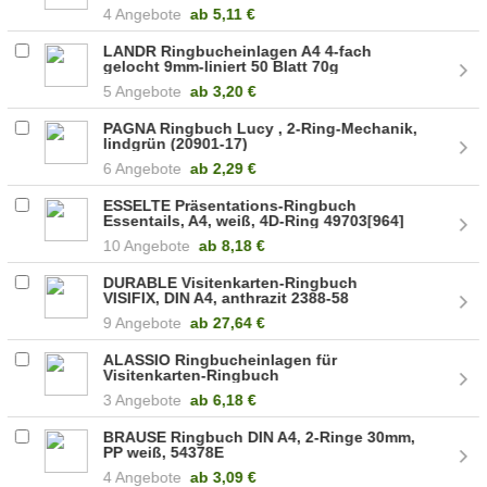
4 Angebote
ab
5,11 €
LANDR Ringbucheinlagen A4 4-fach
gelocht 9mm-liniert 50 Blatt 70g
4006144574953
5 Angebote
ab
3,20 €
PAGNA Ringbuch Lucy , 2-Ring-Mechanik,
lindgrün (20901-17)
6 Angebote
ab
2,29 €
ESSELTE Präsentations-Ringbuch
Essentails, A4, weiß, 4D-Ring 49703[964]
10 Angebote
ab
8,18 €
DURABLE Visitenkarten-Ringbuch
VISIFIX, DIN A4, anthrazit 2388-58
9 Angebote
ab
27,64 €
ALASSIO Ringbucheinlagen für
Visitenkarten-Ringbuch
3 Angebote
ab
6,18 €
BRAUSE Ringbuch DIN A4, 2-Ringe 30mm,
PP weiß, 54378E
4 Angebote
ab
3,09 €