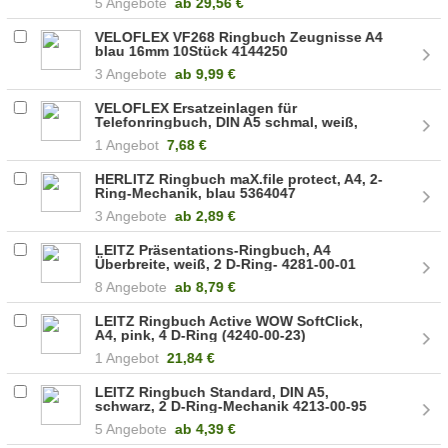
5 Angebote
ab
29,56 €
VELOFLEX VF268 Ringbuch Zeugnisse A4
blau 16mm 10Stück 4144250
3 Angebote
ab
9,99 €
VELOFLEX Ersatzeinlagen für
Telefonringbuch, DIN A5 schmal, weiß,
5358000 (5358000)
1 Angebot
7,68 €
HERLITZ Ringbuch maX.file protect, A4, 2-
Ring-Mechanik, blau 5364047
3 Angebote
ab
2,89 €
LEITZ Präsentations-Ringbuch, A4
Überbreite, weiß, 2 D-Ring- 4281-00-01
8 Angebote
ab
8,79 €
LEITZ Ringbuch Active WOW SoftClick,
A4, pink, 4 D-Ring (4240-00-23)
1 Angebot
21,84 €
LEITZ Ringbuch Standard, DIN A5,
schwarz, 2 D-Ring-Mechanik 4213-00-95
5 Angebote
ab
4,39 €