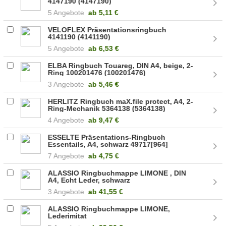
4147190 (4147190)
5 Angebote
ab
5,11 €
VELOFLEX Präsentationsringbuch
4141190 (4141190)
5 Angebote
ab
6,53 €
ELBA Ringbuch Touareg, DIN A4, beige, 2-
Ring 100201476 (100201476)
3 Angebote
ab
5,46 €
HERLITZ Ringbuch maX.file protect, A4, 2-
Ring-Mechanik 5364138 (5364138)
4 Angebote
ab
9,47 €
ESSELTE Präsentations-Ringbuch
Essentails, A4, schwarz 49717[964]
7 Angebote
ab
4,75 €
ALASSIO Ringbuchmappe LIMONE , DIN
A4, Echt Leder, schwarz
3 Angebote
ab
41,55 €
ALASSIO Ringbuchmappe LIMONE,
Lederimitat