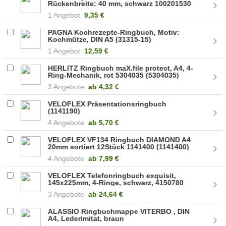
Rückenbreite: 40 mm, schwarz 100201530
1 Angebot
9,35 €
PAGNA Kochrezepte-Ringbuch, Motiv:
Kochmütze, DIN A5 (31315-15)
1 Angebot
12,59 €
HERLITZ Ringbuch maX.file protect, A4, 4-
Ring-Mechanik, rot 5304035 (5304035)
3 Angebote
ab
4,32 €
VELOFLEX Präsentationsringbuch
(1141190)
4 Angebote
ab
5,70 €
VELOFLEX VF134 Ringbuch DIAMOND A4
20mm sortiert 12Stück 1141400 (1141400)
4 Angebote
ab
7,99 €
VELOFLEX Telefonringbuch exquisit,
145x225mm, 4-Ringe, schwarz, 4150780
(4150780)
3 Angebote
ab
24,64 €
ALASSIO Ringbuchmappe VITERBO , DIN
A4, Lederimitat, braun