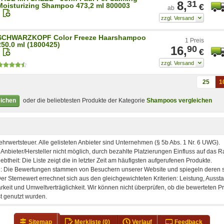
8,
31
Moisturizing Shampoo 473,2 ml 800003
€
ab
SCHWARZKOPF Color Freeze Haarshampoo
1 Preis
250.0 ml (1800425)
16,
90
€
25
1
eichen
oder die beliebtesten Produkte der Kategorie
Shampoos vergleichen
Sitemap
Merkliste
(0)
Verlauf
Feedback