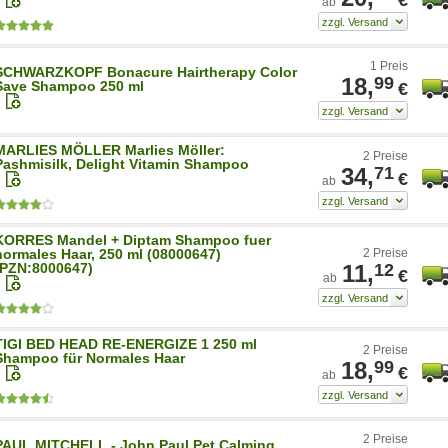
ab
1 Preis
SCHWARZKOPF Bonacure Hairtherapy Color
18,
99
Save Shampoo 250 ml
€
MARLIES MÖLLER Marlies Möller:
2 Preise
Pashmisilk, Delight Vitamin Shampoo
34,
71
€
ab
KORRES Mandel + Diptam Shampoo fuer
normales Haar, 250 ml (08000647)
2 Preise
(PZN:8000647)
11,
12
€
ab
TIGI BED HEAD RE-ENERGIZE 1 250 ml
2 Preise
Shampoo für Normales Haar
18,
99
€
ab
2 Preise
PAUL MITCHELL - John Paul Pet Calming