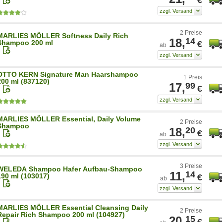
2 Preise
MARLIES MÖLLER Softness Daily Rich
18,
14
Shampoo 200 ml
€
ab
OTTO KERN Signature Man Haarshampoo
1 Preis
200 ml (837120)
17,
99
€
MARLIES MÖLLER Essential, Daily Volume
2 Preise
Shampoo
18,
20
€
ab
3 Preise
WELEDA Shampoo Hafer Aufbau-Shampoo
11,
14
190 ml (103017)
€
ab
MARLIES MÖLLER Essential Cleansing Daily
2 Preise
Repair Rich Shampoo 200 ml (104927)
20,
15
€