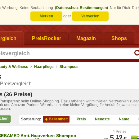
eine Werbung. Keine Beobachtung.
(Datenschutz-Bestimmungen)
.
Nur für Dich. Du
Merken
oder
Verwerfen
rgleich
PreisRocker
Magazin
Shops
auty & Wellness
Haarpflege
Shampoos
s
Preisvergleich
 (36 Preise)
 Transparenz beim Online-Shopping. Dazu arbeiten wir mit vielen Netzwerken zusa
k und Amazon-Partner. Wir erhalten eine kleine Vergütung für Verkäufe, was uns u
lussen.
ichen
Sortierung:
Beliebtheit
Preis
Neueste
Name
4 Preise
SEBAMED Anti-Haarverlust Shampoo
5,
19
€