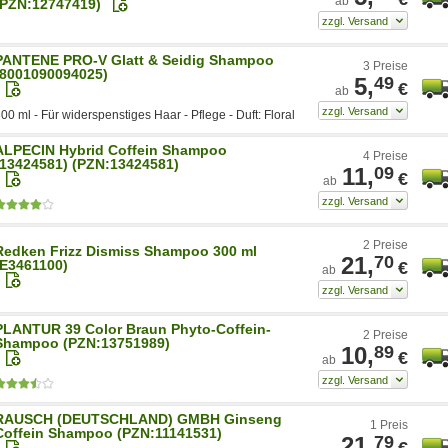
ab
(PZN:12747419)
PANTENE PRO-V Glatt & Seidig Shampoo
3 Preise
(8001090094025)
5,
49
€
ab
00 ml - Für widerspenstiges Haar - Pflege - Duft: Floral
ALPECIN Hybrid Coffein Shampoo
4 Preise
(13424581) (PZN:13424581)
11,
09
€
ab
2 Preise
Redken Frizz Dismiss Shampoo 300 ml
21,
70
(E3461100)
€
ab
PLANTUR 39 Color Braun Phyto-Coffein-
2 Preise
Shampoo (PZN:13751989)
10,
89
€
ab
RAUSCH (DEUTSCHLAND) GMBH Ginseng
1 Preis
Coffein Shampoo (PZN:11141531)
21,
79
€