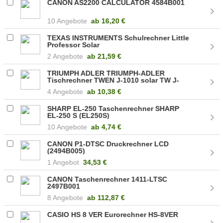
CANON AS2200 CALCULATOR 4584B001
10 Angebote
ab
16,20 €
TEXAS INSTRUMENTS Schulrechner Little
Professor Solar
2 Angebote
ab
21,59 €
TRIUMPH ADLER TRIUMPH-ADLER
Tischrechner TWEN J-1010 solar TW J-
1010 SOLAR
4 Angebote
ab
10,38 €
SHARP EL-250 Taschenrechner SHARP
EL-250 S (EL250S)
10 Angebote
ab
4,74 €
CANON P1-DTSC Druckrechner LCD
(2494B005)
1 Angebot
34,53 €
CANON Taschenrechner 1411-LTSC
2497B001
8 Angebote
ab
112,87 €
CASIO HS 8 VER Eurorechner HS-8VER