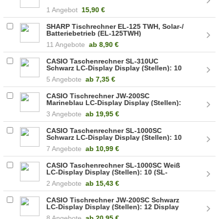
1 Angebot
15,90 €
SHARP Tischrechner EL-125 TWH, Solar-/
Batteriebetrieb (EL-125TWH)
11 Angebote
ab
8,90 €
CASIO Taschenrechner SL-310UC
Schwarz LC-Display Display (Stellen): 10
Schutzhülle (SL-310UC-BK)
5 Angebote
ab
7,35 €
CASIO Tischrechner JW-200SC
Marineblau LC-Display Display (Stellen):
12 Display kippbar (JW-200SC-NY)
3 Angebote
ab
19,95 €
CASIO Taschenrechner SL-1000SC
Schwarz LC-Display Display (Stellen): 10
(SL-1000SC-BK)
7 Angebote
ab
10,99 €
CASIO Taschenrechner SL-1000SC Weiß
LC-Display Display (Stellen): 10 (SL-
1000SC-WE)
2 Angebote
ab
15,43 €
CASIO Tischrechner JW-200SC Schwarz
LC-Display Display (Stellen): 12 Display
kippbar (JW-200SC-BK)
8 Angebote
ab
20,95 €