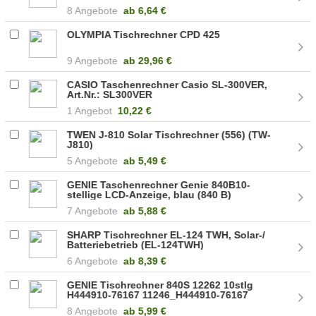
8 Angebote
ab
6,64 €
OLYMPIA Tischrechner CPD 425
9 Angebote
ab
29,96 €
CASIO Taschenrechner Casio SL-300VER,
Art.Nr.: SL300VER
1 Angebot
10,22 €
TWEN J-810 Solar Tischrechner (556) (TW-
J810)
5 Angebote
ab
5,49 €
GENIE Taschenrechner Genie 840B10-
stellige LCD-Anzeige, blau (840 B)
7 Angebote
ab
5,88 €
SHARP Tischrechner EL-124 TWH, Solar-/
Batteriebetrieb (EL-124TWH)
6 Angebote
ab
8,39 €
GENIE Tischrechner 840S 12262 10stlg
H444910-76167 11246_H444910-76167
(840 S)
8 Angebote
ab
5,99 €