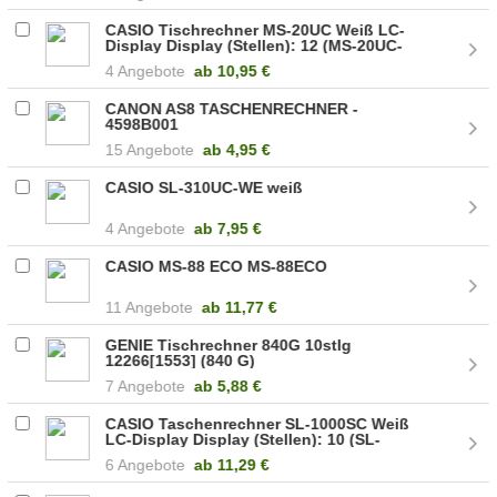
CASIO Tischrechner MS-20UC Weiß LC-
Display Display (Stellen): 12 (MS-20UC-
WE)
4 Angebote
ab
10,95 €
CANON AS8 TASCHENRECHNER -
4598B001
15 Angebote
ab
4,95 €
CASIO SL-310UC-WE weiß
4 Angebote
ab
7,95 €
CASIO MS-88 ECO MS-88ECO
11 Angebote
ab
11,77 €
GENIE Tischrechner 840G 10stlg
12266[1553] (840 G)
7 Angebote
ab
5,88 €
CASIO Taschenrechner SL-1000SC Weiß
LC-Display Display (Stellen): 10 (SL-
1000SC-PK)
6 Angebote
ab
11,29 €