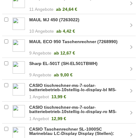
11 Angebote
ab
24,64 €
MAUL MJ 450 (7263022)
10 Angebote
ab
4,42 €
MAUL ECO 950 Taschenrechner (7268990)
9 Angebote
ab
12,67 €
Sharp EL-501T (SH-EL501TBWH)
9 Angebote
ab
9,00 €
CASIO tischrechner-ms-7-solar-
batteriebetrieb-10stellig-lc-display-bl MS-
7UC-BU
1 Angebot
13,99 €
CASIO tischrechner-ms-7-solar-
batteriebetrieb-10stellig-lc-display-ro MS-
7UC-RD
1 Angebot
12,99 €
CASIO Taschenrechner SL-1000SC
Marineblau LC-Display Display (Stellen):
10 (SL-1000SC-NY)