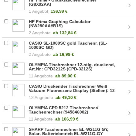
(G8X92AA)
1 Angebot
136,99 €
HP Prima Graphing Calculator
(NW280AA#B1S)
2 Angebote
ab
132,84 €
CASIO SL-1000SC gold Taschenr. (SL-
1000SC-GD)
2 Angebote
ab
16,99 €
OLYMPIA Tischrechner 12-stlg. druckend,
Art.Nr.: CPD3212S (CPD-3212S)
11 Angebote
ab
89,00 €
CASIO Druckender Tischrechner Weiß
Vakuum-Fluoreszenz Display (Stellen): 12
(FR-2650RC)
13 Angebote
ab
49,10 €
OLYMPIA CPD 5212 Tischrechner/
Taschenrechner (945846002)
11 Angebote
ab
106,99 €
SHARP Taschenrechner EL-W211G GY,
Solar- Batteriebetrieb EL-W211G-GY