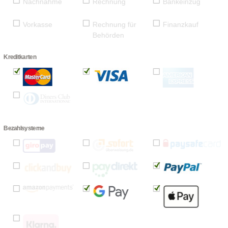
Nachnahme
Rechnung
Bankeinzug
Vorkasse
Rechnung für
Finanzkauf
Behörden
Kreditkarten
Bezahlsysteme