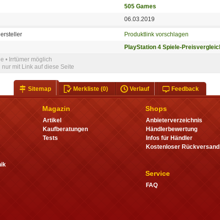
505 Games
06.03.2019
ersteller
Produktlink vorschlagen
PlayStation 4 Spiele-Preisvergleic
e • Irrtümer möglich
nur mit Link auf diese Seite
Sitemap
Merkliste
(0)
Verlauf
Feedback
Magazin
Shops
Artikel
Anbieterverzeichnis
Kaufberatungen
Händlerbewertung
Tests
Infos für Händler
Kostenloser Rückversand
ik
Service
FAQ