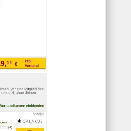
zzgl.
9,
11
€
Versand
mmen. Wir sind Mitglied des
nterstützt, ohne deinen
Versandkosten einblenden
axus
(4)