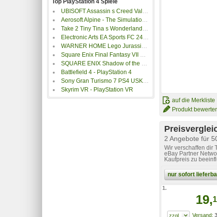
Top PlayStation 4 Spiele
UBISOFT Assassin s Creed Valhalla PlayStation 4, Gratis Upgrade auf PS5
Aerosoft Alpine - The Simulation Game PS4 USK: 0
Take 2 Tiny Tina s Wonderlands (Playstation 4)
Electronic Arts EA Sports FC 24 (PS4)
WARNER HOME Lego Jurassic World PS4 USK: 6
Square Enix Final Fantasy VII Remake Intergrade PS4 USK: Einstufung ausstehend
SQUARE ENIX Shadow of the Tomb Raider Definitive Edition PS4 USK: 16
Battlefield 4 - PlayStation 4
Sony Gran Turismo 7 PS4 USK: Einstufung ausstehend
Skyrim VR - PlayStation VR
auf die Merkliste
Produkt bewerte
Preisverglei
2 Angebote für 5
Wir verschaffen dir
eBay Partner Networ
Kaufpreis zu beeinf
nur sofort liefer
1.
19,
1
3