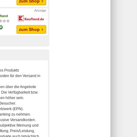
zum Shop
fland
zum Shop