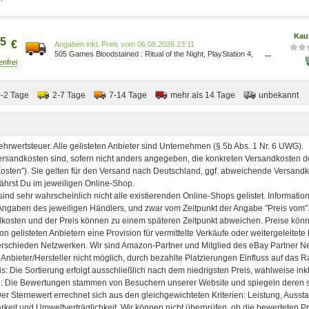
Kau
5
€
Preis vom 06.08.2026 23:11
505 Games Bloodstained : Ritual of the Night, PlayStation 4,
...
T (Jugendliche) 74556
0-2 Tage
2-7 Tage
7-14 Tage
mehr als 14 Tage
unbekannt