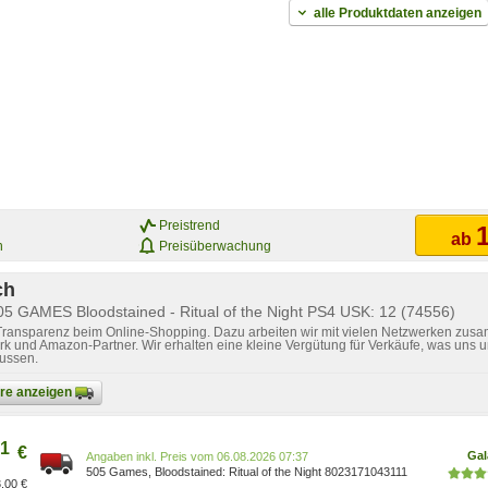
alle Produktdaten anzeigen
Preistrend
1
ab
n
Preisüberwachung
ch
05 GAMES Bloodstained - Ritual of the Night PS4 USK: 12 (74556)
 Transparenz beim Online-Shopping. Dazu arbeiten wir mit vielen Netzwerken zusa
k und Amazon-Partner. Wir erhalten eine kleine Vergütung für Verkäufe, was uns u
lussen.
bare anzeigen
1
€
Gal
Preis vom 06.08.2026 07:37
505 Games, Bloodstained: Ritual of the Night 8023171043111
,00 €