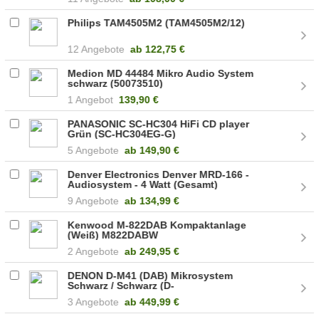
Philips TAM4505M2 (TAM4505M2/12)
12 Angebote
ab
122,75 €
Medion MD 44484 Mikro Audio System
schwarz (50073510)
1 Angebot
139,90 €
PANASONIC SC-HC304 HiFi CD player
Grün (SC-HC304EG-G)
5 Angebote
ab
149,90 €
Denver Electronics Denver MRD-166 -
Audiosystem - 4 Watt (Gesamt)
(111201200160)
9 Angebote
ab
134,99 €
Kenwood M-822DAB Kompaktanlage
(Weiß) M822DABW
2 Angebote
ab
249,95 €
DENON D-M41 (DAB) Mikrosystem
Schwarz / Schwarz (D-
M41DABBKBKEKGE)
3 Angebote
ab
449,99 €