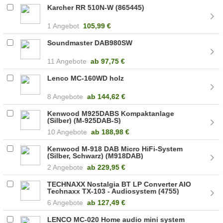
Karcher RR 510N-W (865445)
1 Angebot
105,99 €
Soundmaster DAB980SW
11 Angebote
ab
97,75 €
Lenco MC-160WD holz
8 Angebote
ab
144,62 €
Kenwood M925DABS Kompaktanlage
(Silber) (M-925DAB-S)
10 Angebote
ab
188,98 €
Kenwood M-918 DAB Micro HiFi-System
(Silber, Schwarz) (M918DAB)
2 Angebote
ab
229,95 €
TECHNAXX Nostalgia BT LP Converter AIO
Technaxx TX-103 - Audiosystem (4755)
6 Angebote
ab
127,49 €
LENCO MC-020 Home audio mini system