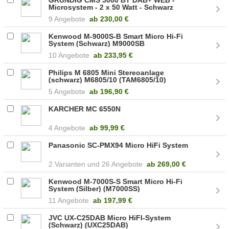
Microsystem - 2 x 50 Watt - Schwarz
(GHF1030)
9 Angebote
ab
230,00 €
Kenwood M-9000S-B Smart Micro Hi-Fi
System (Schwarz) M9000SB
10 Angebote
ab
233,95 €
Philips M 6805 Mini Stereoanlage
(schwarz) M6805/10 (TAM6805/10)
5 Angebote
ab
196,90 €
KARCHER MC 6550N
4 Angebote
ab
99,99 €
Panasonic SC-PMX94 Micro HiFi System
2
26 Angebote
ab
269,00 €
Kenwood M-7000S-S Smart Micro Hi-Fi
System (Silber) (M7000SS)
11 Angebote
ab
197,99 €
JVC UX-C25DAB Micro HiFI-System
(Schwarz) (UXC25DAB)