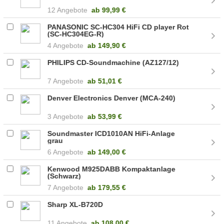
12 Angebote
ab
99,99 €
PANASONIC SC-HC304 HiFi CD player Rot
(SC-HC304EG-R)
4 Angebote
ab
149,90 €
PHILIPS CD-Soundmachine (AZ127/12)
7 Angebote
ab
51,01 €
Denver Electronics Denver (MCA-240)
3 Angebote
ab
53,99 €
Soundmaster ICD1010AN HiFi-Anlage
grau
6 Angebote
ab
149,00 €
Kenwood M925DABB Kompaktanlage
(Schwarz)
7 Angebote
ab
179,55 €
Sharp XL-B720D
11 Angebote
ab
108,00 €