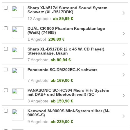
Sharp Xl-b517d Surround Sound System
Schwarz (XL-B517DBK)
12 Angebote
ab
89,99 €
DUAL CR 900 Phantom Kompaktanlage
(Weiß) (74995)
1 Angebot
236,89 €
Sharp XL-B517BR (2 x 45 W, CD Player),
Stereoanlage, Braun
7 Angebote
ab
90,94 €
Panasonic SC-DM202EG-K schwarz
7 Angebote
ab
169,00 €
PANASONIC SC-HC304 Micro HiFi System
mit DAB+ und Bluetooth weiß (SC-
HC304EG-W)
3 Angebote
ab
159,90 €
Kenwood M-9000S Mini-System silber (M-
9000S-S)
9 Angebote
ab
239,00 €