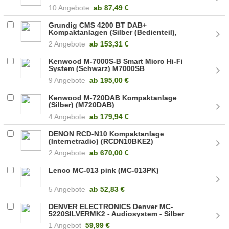
10 Angebote
ab
87,49 €
Grundig CMS 4200 BT DAB+
Kompaktanlagen (Silber (Bedienteil),
Schwarz (Lautsprecher)) (GHF1070)
2 Angebote
ab
153,31 €
Kenwood M-7000S-B Smart Micro Hi-Fi
System (Schwarz) M7000SB
9 Angebote
ab
195,00 €
Kenwood M-720DAB Kompaktanlage
(Silber) (M720DAB)
4 Angebote
ab
179,94 €
DENON RCD-N10 Kompaktanlage
(Internetradio) (RCDN10BKE2)
2 Angebote
ab
670,00 €
Lenco MC-013 pink (MC-013PK)
5 Angebote
ab
52,83 €
DENVER ELECTRONICS Denver MC-
5220SILVERMK2 - Audiosystem - Silber
(111161200300)
1 Angebot
59,99 €