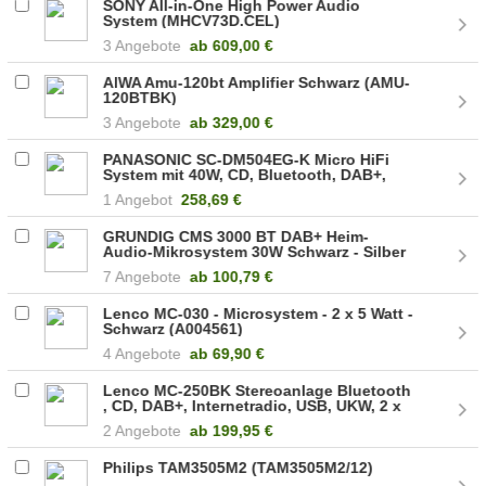
SONY All-in-One High Power Audio
System (MHCV73D.CEL)
3 Angebote
ab
609,00 €
AIWA Amu-120bt Amplifier Schwarz (AMU-
120BTBK)
3 Angebote
ab
329,00 €
PANASONIC SC-DM504EG-K Micro HiFi
System mit 40W, CD, Bluetooth, DAB+,
schwarz
1 Angebot
258,69 €
GRUNDIG CMS 3000 BT DAB+ Heim-
Audio-Mikrosystem 30W Schwarz - Silber
(GLR7640)
7 Angebote
ab
100,79 €
Lenco MC-030 - Microsystem - 2 x 5 Watt -
Schwarz (A004561)
4 Angebote
ab
69,90 €
Lenco MC-250BK Stereoanlage Bluetooth
, CD, DAB+, Internetradio, USB, UKW, 2 x
10W Schwarz (A004160)
2 Angebote
ab
199,95 €
Philips TAM3505M2 (TAM3505M2/12)