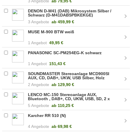
3 Angebote
ab
79,95 €
DENON D-M41 (DAB) Mikrosystem Silber /
Schwarz (D-M41DABSPBKEKGE)
3 Angebote
ab
459,99 €
MUSE M-900 BTW weiß
1 Angebot
49,95 €
PANASONIC SC-PM254EG-K schwarz
1 Angebot
151,43 €
SOUNDMASTER Stereoanlage MCD900SI
AUX, CD, DAB+, UKW, USB Silber, Holz
2 Angebote
ab
129,90 €
LENCO MC-150 Stereoanlage AUX,
Bluetooth , DAB+, CD, UKW, USB, SD, 2 x
10W Schwarz, Silber
5 Angebote
ab
110,25 €
Karcher RR 510 (N)
4 Angebote
ab
69,98 €