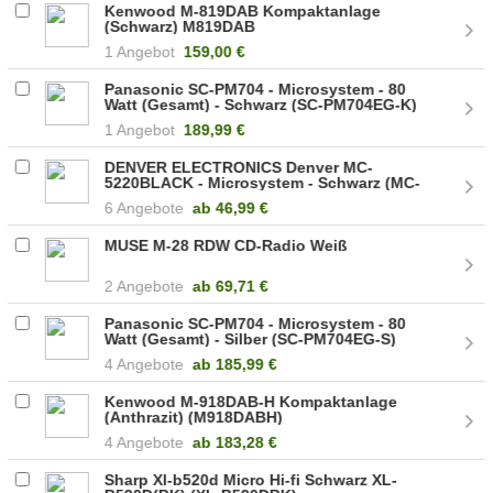
Kenwood M-819DAB Kompaktanlage
(Schwarz) M819DAB
1 Angebot
159,00 €
Panasonic SC-PM704 - Microsystem - 80
Watt (Gesamt) - Schwarz (SC-PM704EG-K)
1 Angebot
189,99 €
DENVER ELECTRONICS Denver MC-
5220BLACK - Microsystem - Schwarz (MC-
5220) (12120530)
6 Angebote
ab
46,99 €
MUSE M-28 RDW CD-Radio Weiß
2 Angebote
ab
69,71 €
Panasonic SC-PM704 - Microsystem - 80
Watt (Gesamt) - Silber (SC-PM704EG-S)
4 Angebote
ab
185,99 €
Kenwood M-918DAB-H Kompaktanlage
(Anthrazit) (M918DABH)
4 Angebote
ab
183,28 €
Sharp Xl-b520d Micro Hi-fi Schwarz XL-