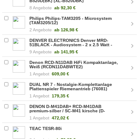
B520D(BK) (XL-B520DBK)
8 Angebote
ab
92,30 €
Philips Philips-TAM3205 - Microsystem
(TAM3205/12)
2 Angebote
ab
126,98 €
DENVER ELECTRONICS Denver MRD-
51BLACK - Audiosystem - 2 x 2.5 Watt -
Schwarz (111201210050)
9 Angebote
ab
141,95 €
Denon RCD-N11DAB HiFi Kompaktanlage,
Weiß (RCDN11DABWTE2)
1 Angebot
609,00 €
DUAL NR 7 - Nostalgie-Komplettanlage
Plattenspieler Riemenantrieb (76081)
1 Angebot
179,35 €
DENON D-M41DAB+ RCD-M41DAB
premium-silber / SC-M41 kirsche (D-
M41DABSPCWEKGE)
1 Angebot
472,02 €
TEAC TESR-80i