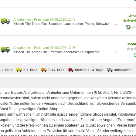
Ama
Preis vom 07.08.2026 12:43
Klipsch The Three Plus Bluetooth-Lautsprecher, Phono, Schwarz
...
1071962 0743878053357 Elektronik & Foto/Elektronik &
Foto/Tragbare Geräte/Zubehör für tragbare Geräte/Tragbare
Lautsprecher & Audio-Docks/Tragbare Bluetooth-Lautsprecher
Medi
Preis vom 07.08.2026 13:05
Klipsch The Three Plus| Premium Kabelloser Lautsprecher|
...
Mattschwarz - Lautsprecher - 2.1 0743878053357
0-2 Tage
2-7 Tage
7-14 Tage
mehr als 14 Tage
unbekannt