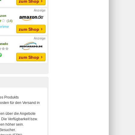
zum Shop
zon
(14)
zum Shop
arado
zum Shop