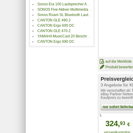
Sonos Era 100 Lautsprecher App-steuerbar, Bluetooth, White
SONOS Five Aktiver Multimedia-Lautsprecher schwarz
Sonos Roam SL Bluetooth Lautsprecher, Weiß, Wasserfest
CANTON GLE 490.2
CANTON Ergo 695 DC
CANTON GLE 470.2
YAMAHA MusicCast 20 Beschreibung: Netzwerklautsprecher
CANTON Ergo 690 DC
auf die Merkliste
Produkt bewerte
Preisverglei
3 Angebote für K
Wir verschaffen dir
eBay Partner Networ
Kaufpreis zu beeinf
nur sofort liefer
1.
324,
93
€