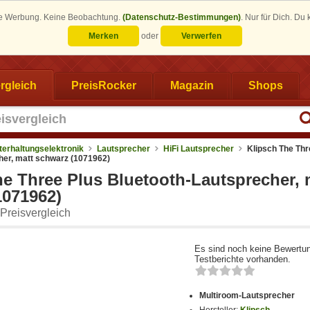
eine Werbung. Keine Beobachtung.
(Datenschutz-Bestimmungen)
.
Nur für Dich. Du
Merken
oder
Verwerfen
rgleich
PreisRocker
Magazin
Shops
terhaltungselektronik
Lautsprecher
HiFi Lautsprecher
Klipsch The Thr
her, matt schwarz (1071962)
he Three Plus Bluetooth-Lautsprecher, 
1071962)
Preisvergleich
Es sind noch keine Bewertu
Testberichte vorhanden.
Multiroom-Lautsprecher