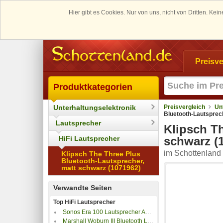
Hier gibt es Cookies. Nur von uns, nicht von Dritten. K
Preisve
Produktkategorien
Unterhaltungselektronik
Preisvergleich
Un
Bluetooth-Lautsprec
Lautsprecher
Klipsch T
HiFi Lautsprecher
schwarz (
im Schottenland 
Klipsch The Three Plus
Bluetooth-Lautsprecher,
matt schwarz (1071962)
Verwandte Seiten
Top HiFi Lautsprecher
Sonos Era 100 Lautsprecher App-steuerbar, Bluetooth, Black
Marshall Woburn III Bluetooth Lautsprecher, Schwarz