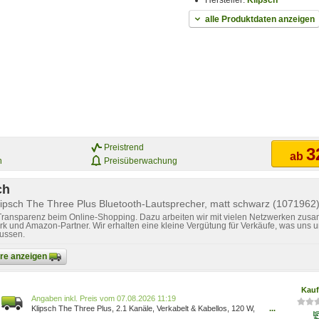
Hersteller:
Klipsch
alle Produktdaten anzeigen
Preistrend
3
ab
n
Preisüberwachung
ch
lipsch The Three Plus Bluetooth-Lautsprecher, matt schwarz (1071962
 Transparenz beim Online-Shopping. Dazu arbeiten wir mit vielen Netzwerken zusa
k und Amazon-Partner. Wir erhalten eine kleine Vergütung für Verkäufe, was uns u
lussen.
bare anzeigen
Kauf
Preis vom 07.08.2026 11:19
Klipsch The Three Plus, 2.1 Kanäle, Verkabelt & Kabellos, 120 W,
...
45 - 20000 Hz, Schwarz 1071962