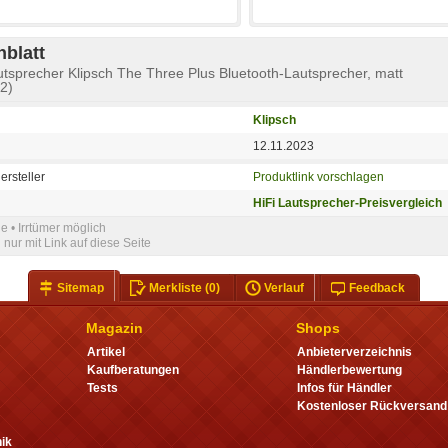
blatt
utsprecher Klipsch The Three Plus Bluetooth-Lautsprecher, matt
2)
Klipsch
12.11.2023
ersteller
Produktlink vorschlagen
HiFi Lautsprecher-Preisvergleich
e • Irrtümer möglich
nur mit Link auf diese Seite
Sitemap
Merkliste
(0)
Verlauf
Feedback
Magazin
Shops
Artikel
Anbieterverzeichnis
Kaufberatungen
Händlerbewertung
Tests
Infos für Händler
Kostenloser Rückversand
ik