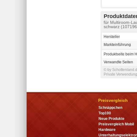
Produktdaten
für Multiroom-La
schwarz (107196
Hersteller
Markteinführung
Produktseite beim H
Verwandte Seiten
© by Schottenland.d
Private Verwendung 
Preisvergleich
Schnäppchen
Top100
Neue Produkte
Preisvergleich Mobil
Hardware
Unterhaltungselektron