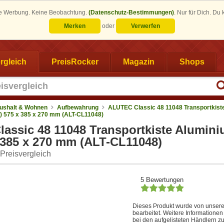
eine Werbung. Keine Beobachtung.
(Datenschutz-Bestimmungen)
.
Nur für Dich. Du
Merken
oder
Verwerfen
rgleich
PreisRocker
Magazin
Shops
ushalt & Wohnen
Aufbewahrung
ALUTEC Classic 48 11048 Transportkist
H) 575 x 385 x 270 mm (ALT-CL11048)
assic 48 11048 Transportkiste Alumini
x 385 x 270 mm (ALT-CL11048)
Preisvergleich
5 Bewertungen
Dieses Produkt wurde von unsere
bearbeitet. Weitere Informatione
bei den aufgelisteten Händlern zu