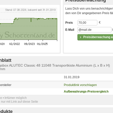
Lass Dich von uns benachrichtigen
den von Dir angegebenen Preis fäll
€
Preis
E-Mail
Preisüberwachung ak
blatt
sbox ALUTEC Classic 48 11048 Transportkiste Aluminium (L x B x H)
 mm
31.01.2019
ersteller
Produktlink vorschlagen
Aufbewahrungs-Preisvergleich
e • Irrtümer möglich
nur mit Link auf diese Seite
odukte