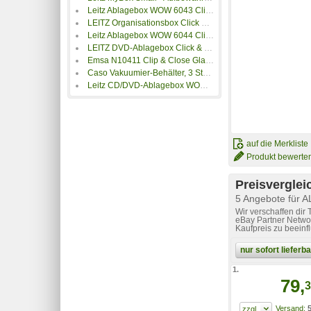
Leitz Ablagebox WOW 6043 Click & Store klein
LEITZ Organisationsbox Click & Store WOW, groß, weiß
Leitz Ablagebox WOW 6044 Click & Store mittel
LEITZ DVD-Ablagebox Click & Store schwarz 60420095
Emsa N10411 Clip & Close Glas Frischhaltedose Transparent/Rot
Caso Vakuumier-Behälter, 3 Stück
Leitz CD/DVD-Ablagebox WOW 6041 Click & Store
auf die Merkliste
Produkt bewerte
Preisverglei
5 Angebote für A
Wir verschaffen dir
eBay Partner Networ
Kaufpreis zu beeinf
nur sofort liefer
1.
79,
3
5