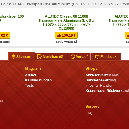
ic 48 11048 Transportkiste Aluminium (L x B x H) 575 x 385 x 270 m
glaskleber 100
ALUTEC Classic 68 11068
ALUTEC 
G
Transportkiste Aluminium (L x B x
Transportkis
H) 575 x 385 x 375 mm (ALT-
H) 775 x 
CL11068)
,62 €
ab 100,19 €
a
Versand
zzgl. Versand
zz
Sitemap
Merkliste
(0)
Verlauf
Feedback
Magazin
Shops
Artikel
Anbieterverzeichnis
Kaufberatungen
Händlerbewertung
Tests
Infos für Händler
Kostenloser Rückversand
ik
Service
FAQ