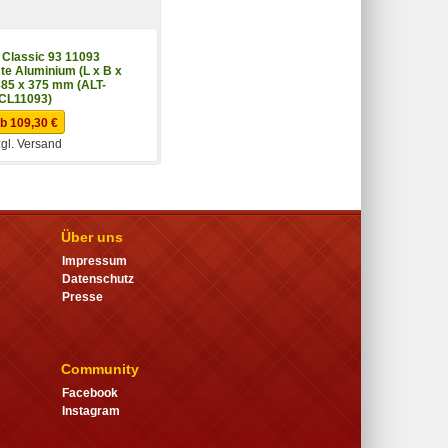
m
Classic 93 11093
te Aluminium (L x B x
385 x 375 mm (ALT-
CL11093)
b 109,30 €
gl. Versand
Über uns
Impressum
Datenschutz
Presse
Community
Facebook
Instagram