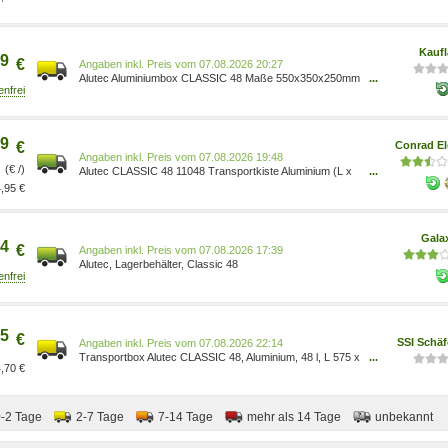
Kauf
9
€
Preis vom 07.08.2026 20:27
Alutec Aluminiumbox CLASSIC 48 Maße 550x350x250mm
...
4014688110483
9
€
Conrad El
Preis vom 07.08.2026 19:48
(€ /)
Alutec CLASSIC 48 11048 Transportkiste Aluminium (L x
...
B x H) 575 x 385 x 270 mm 4014688110483
,95 €
Gala
4
€
Preis vom 07.08.2026 17:39
Alutec, Lagerbehälter, Classic 48
5
€
SSI Schä
Preis vom 07.08.2026 22:14
Transportbox Alutec CLASSIC 48, Aluminium, 48 l, L 575 x
...
,70 €
B 385 x H 270 mm, Zylinderschlösser 4014688110483
0-2 Tage
2-7 Tage
7-14 Tage
mehr als 14 Tage
unbekannt