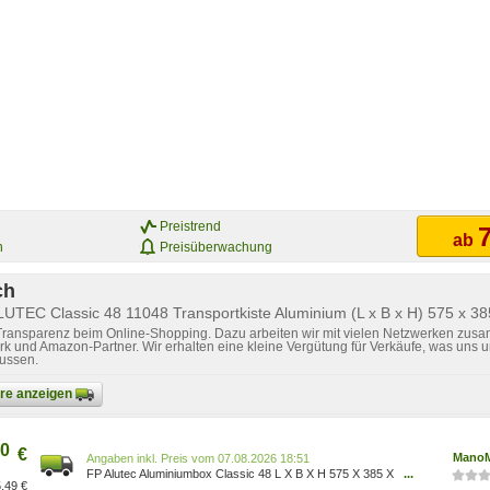
Preistrend
7
ab
n
Preisüberwachung
ch
LUTEC Classic 48 11048 Transportkiste Aluminium (L x B x H) 575 x 3
 Transparenz beim Online-Shopping. Dazu arbeiten wir mit vielen Netzwerken zusa
k und Amazon-Partner. Wir erhalten eine kleine Vergütung für Verkäufe, was uns u
lussen.
bare anzeigen
0
€
Mano
Preis vom 07.08.2026 18:51
FP Alutec Aluminiumbox Classic 48 L X B X H 575 X 385 X
...
,49 €
270 Mm Aufbewahrung 4014688110483