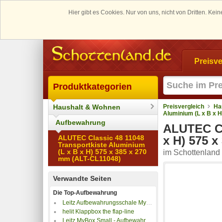
Hier gibt es Cookies. Nur von uns, nicht von Dritten. K
Preisve
Produktkategorien
Haushalt & Wohnen
Preisvergleich
Ha
Aluminium (L x B x 
Aufbewahrung
ALUTEC Cl
ALUTEC Classic 48 11048
x H) 575 
Transportkiste Aluminium
(L x B x H) 575 x 385 x 270
im Schottenland 
mm (ALT-CL11048)
Verwandte Seiten
Die Top-Aufbewahrung
Leitz Aufbewahrungsschale MyBox 5322 Weiß (B x H x T) 307 x 101 x 375mm 1St. 5322-40-01
helit Klappbox the flap-line
Leitz MyBox Small - Aufbewahrungsbox - 5 Liter - blau-metallic