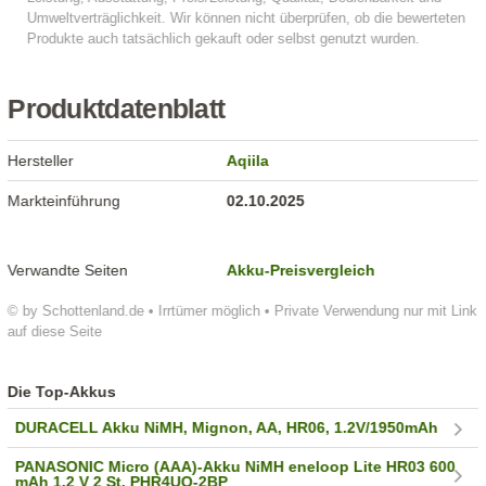
Produktdatenblatt
Hersteller
Aqiila
Markteinführung
02.10.2025
Verwandte Seiten
Akku-Preisvergleich
© by Schottenland.de • Irrtümer möglich • Private Verwendung nur mit Link
auf diese Seite
Die Top-Akkus
DURACELL Akku NiMH, Mignon, AA, HR06, 1.2V/1950mAh
PANASONIC Micro (AAA)-Akku NiMH eneloop Lite HR03 600
mAh 1.2 V 2 St. PHR4UQ-2BP