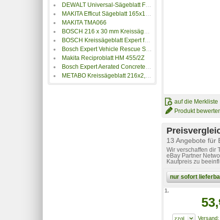
DEWALT Universal-Sägeblatt Für MSU 275 E/P 41-11 und DW 390 /DW 391 - DT 2961
MAKITA Efficut Sägeblatt 165x1,4x20, 25 Zähne
MAKITA TMA066
BOSCH 216 x 30 mm Kreissägeblatt Expert für Aluminium 64 Zähne
BOSCH Kreissägeblatt Expert for High Pressure Laminate, 160 x 20 x 2,2 mm, 48
Bosch Expert Vehicle Rescue S 1157 CHM Säbelsägeblatt, 10 Stück
Makita Reciproblatt HM 455/2Z
Bosch Expert Aerated Concrete S 1241 HM Säbelsägeblatt,10 Stück
METABO Kreissägeblatt 216x2,4x30 6.28230.00
auf die Merkliste
Produkt bewerte
Preisverglei
13 Angebote für
Wir verschaffen dir
eBay Partner Networ
Kaufpreis zu beeinf
nur sofort liefer
1.
53,