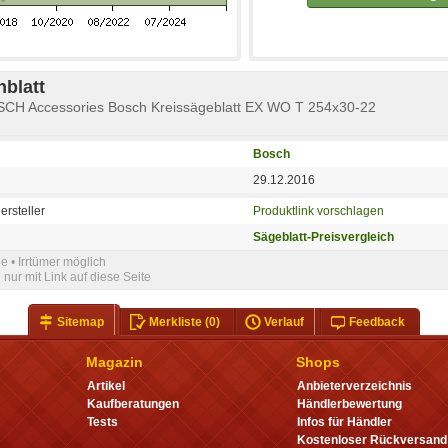
blatt
OSCH Accessories Bosch Kreissägeblatt EX WO T 254x30-22
Bosch
29.12.2016
ersteller
Produktlink vorschlagen
Sägeblatt-Preisvergleich
e • Irrtümer möglich
nur mit Link auf diese Seite
Sitemap
Merkliste
(0)
Verlauf
Feedback
Magazin
Shops
Artikel
Anbieterverzeichnis
Kaufberatungen
Händlerbewertung
Tests
Infos für Händler
Kostenloser Rückversand