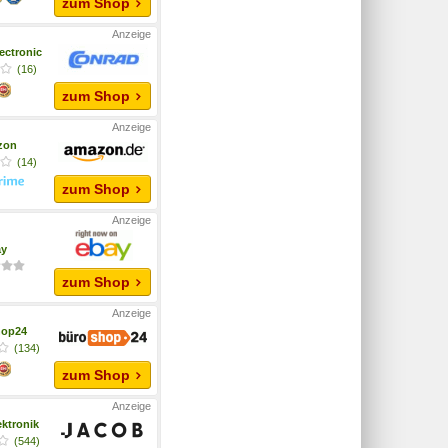
zum Shop
ectronic
(16)
zum Shop
zon
(14)
zum Shop
ay
zum Shop
hop24
(134)
zum Shop
ktronik
(544)