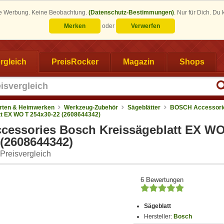
eine Werbung. Keine Beobachtung.
(Datenschutz-Bestimmungen)
.
Nur für Dich. Du
Merken
oder
Verwerfen
rgleich
PreisRocker
Magazin
Shops
rten & Heimwerken
Werkzeug-Zubehör
Sägeblätter
BOSCH Accessori
tt EX WO T 254x30-22 (2608644342)
essories Bosch Kreissägeblatt EX WO
 (2608644342)
Preisvergleich
6 Bewertungen
Sägeblatt
Hersteller:
Bosch