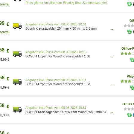
Kreissägeblatt 254 x 30 x 1.8 mm Zähneanzahl: 54 1 St.
Preis gilt nur bei direktem Einstieg über Schottenland.de!
OB
99
€
Preis vom 08.08.2026 10:31
Bosch Kreissägeblatt 254 mm x 30 mm x 1,8 mm
...
3165140880923
Office-P
58
€
Preis vom 08.08.2026 10:13
BOSCH Expert for Wood Kreissägeblatt 1 St.
...
5,99 €
2608644342
Pla
58
€
Preis vom 08.08.2026 11:01
BOSCH Expert for Wood Kreissägeblatt 1 St.
...
5,99 €
2608644342
OTTO O
58
€
Preis vom 08.08.2026 10:57
BOSCH Kreissägeblatt EXPERT for Wood 254,0 mm 54
...
6,30 €
Zähne 3165140880923
66