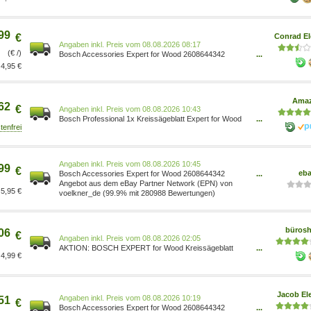
254 mm Bohrung: 30 mm 1679966
99
€
Conrad El
Preis vom 08.08.2026 08:17
(€ /)
Bosch Accessories Expert for Wood 2608644342
...
Kreissägeblatt 254 x 30 x 1.8 mm Zähneanzahl: 54 1 St.
4,95 €
3165140880923
Ama
62
€
Preis vom 08.08.2026 10:43
Bosch Professional 1x Kreissägeblatt Expert for Wood
...
(Holz, Sägeblatt 254 x 30 x 2,6 mm, Zähne 54, Zubehör
Kreissäge) 2608644342 3165140880923
Baumarkt/Baumarkt/Elektro- & Handwerkzeuge/Zubehör
für Elektrowerkzeuge/Sägeblätter/Kreissägeblätter
Preis vom 08.08.2026 10:45
99
€
eb
Bosch Accessories Expert for Wood 2608644342
...
Kreissägeblatt 254 x 30 x 1.8 mm... 2 608 644 342
Angebot aus dem eBay Partner Network (EPN) von
5,95 €
voelkner_de (99.9% mit 280988 Bewertungen)
büros
06
€
Preis vom 08.08.2026 02:05
AKTION: BOSCH EXPERT for Wood Kreissägeblatt
...
4,99 €
254,0 mm, 54 Zähne, 1 St. mit Prämie nach
Registrierung 3165140880923
Jacob Ele
Preis vom 08.08.2026 10:19
51
€
Bosch Accessories Expert for Wood 2608644342
...