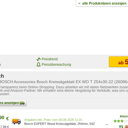
alle Produktdaten anzeigen
Preistrend
5
ab
n
Preisüberwachung
ch
 BOSCH Accessories Bosch Kreissägeblatt EX WO T 254x30-22 (26086
 Transparenz beim Online-Shopping. Dazu arbeiten wir mit vielen Netzwerken zusa
k und Amazon-Partner. Wir erhalten eine kleine Vergütung für Verkäufe, was uns u
lussen.
bare anzeigen
Alter
90
€
Preis vom 08.08.2026 11:01
Bosch EXPERT Wood Kreissägeblatt, 254mm, 54Z
...
7,99 €
2608644342 Bohrung 30mm, für Tischkreissägen Maße: