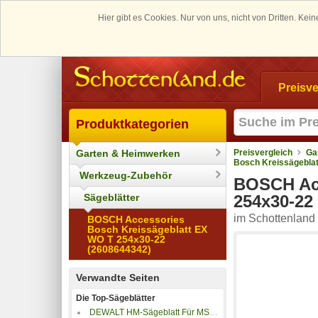
Hier gibt es Cookies. Nur von uns, nicht von Dritten. K
Preisve
Produktkategorien
Garten & Heimwerken
Preisvergleich
Ga
Bosch Kreissägebla
Werkzeug-Zubehör
BOSCH Acc
Sägeblätter
254x30-22
im Schottenland 
BOSCH Accessories
Bosch Kreissägeblatt EX
WO T 254x30-22
(2608644342)
Verwandte Seiten
Die Top-Sägeblätter
DEWALT HM-Sägeblatt Für MSU 430 Z/ DW 393 - DT 2964