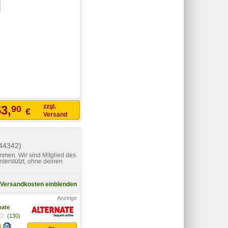
zzgl.
3,
90
€
Versand
44342)
mmen. Wir sind Mitglied des
nterstützt, ohne deinen
Versandkosten einblenden
nate
(130)