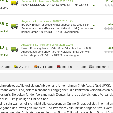
€
Pros
Preis vom 08.08.2026 10:23
Bosch RUNDSAVKL 254x2.4X30MM 54T EXP WOOD
...
2,99 €
3165140880923
Preis vom 08.08.2026 10:45
56
€
eb
BOSCH Expert for Wood Kreissägeblatt 1 St. 2 608 644
...
342
Angebot aus dem eBay Partner Network (EPN) von office-
partner-gmbh (99.7% mit 218738 Bewertungen)
Preis vom 08.08.2026 10:45
10
€
eb
Bosch Kreissägeblätter 254x30mm 54 Zähne Holz 2 608
...
644 342
Angebot aus dem eBay Partner Network (EPN) von wolf-
online-shop-de (99.5% mit 84309 Bewertungen)
0-2 Tage
2-7 Tage
7-14 Tage
mehr als 14 Tage
unbekannt