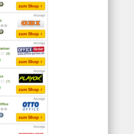
zum Shop
I
zum Shop
artner
(8)
zum Shop
yox
(7)
zum Shop
ffice
zum Shop