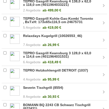
TEPRO Gasgrill Keansburg 4 138,0 x 62,0
x 118,0 cm (4011964033221)
2 Angebote
ab
499,00 €
TEPRO Gasgrill Kohle-Gas-Kombi Toronto
, BxTxH: 173x65x116,5 cm 24675731
(3179)
5 Angebote
ab
419,00 €
Relaxdays Kugelgrill (10026553_46)
7 Angebote
ab
26,99 €
TEPRO Gasgrill Keansburg 3 128,0 x 63,0
x 114,6 cm (4011964031531)
6 Angebote
ab
418,49 €
TEPRO Holzkohlengrill DETROIT (1037)
4 Angebote
ab
95,99 €
Severin Tischgrill (8554)
8 Angebote
ab
30,93 €
BOMANN BQ 2243 CB Schwarz Tischgrill
(622431)