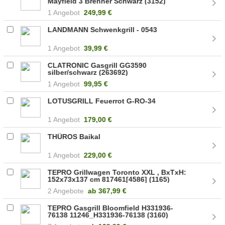
Mayfield 3 Brenner Schwarz (3152)
1 Angebot
249,99 €
LANDMANN Schwenkgrill - 0543
1 Angebot
39,99 €
CLATRONIC Gasgrill GG3590
silber/schwarz (263692)
1 Angebot
99,95 €
LOTUSGRILL Feuerrot G-RO-34
1 Angebot
179,00 €
THÜROS Baikal
1 Angebot
229,00 €
TEPRO Grillwagen Toronto XXL , BxTxH:
152x73x137 cm 817461[4586] (1165)
2 Angebote
ab
367,99 €
TEPRO Gasgrill Bloomfield H331936-
76138 11246_H331936-76138 (3160)