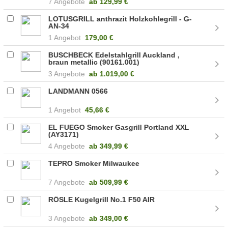
7 Angebote
ab
129,99 €
LOTUSGRILL anthrazit Holzkohlegrill - G-
AN-34
1 Angebot
179,00 €
BUSCHBECK Edelstahlgrill Auckland ,
braun metallic (90161.001)
3 Angebote
ab
1.019,00 €
LANDMANN 0566
1 Angebot
45,66 €
EL FUEGO Smoker Gasgrill Portland XXL
(AY3171)
4 Angebote
ab
349,99 €
TEPRO Smoker Milwaukee
7 Angebote
ab
509,99 €
RÖSLE Kugelgrill No.1 F50 AIR
3 Angebote
ab
349,00 €