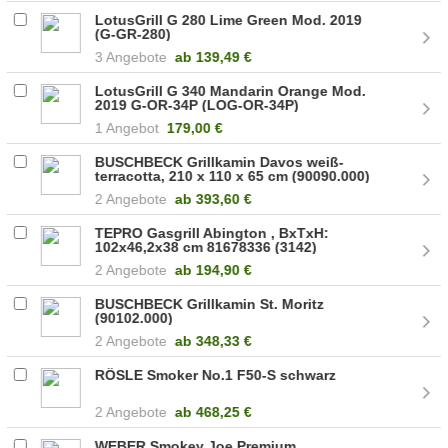
LotusGrill G 280 Lime Green Mod. 2019
(G-GR-280)
3 Angebote
ab
139,49 €
LotusGrill G 340 Mandarin Orange Mod.
2019 G-OR-34P (LOG-OR-34P)
1 Angebot
179,00 €
BUSCHBECK Grillkamin Davos weiß-
terracotta, 210 x 110 x 65 cm (90090.000)
2 Angebote
ab
393,60 €
TEPRO Gasgrill Abington , BxTxH:
102x46,2x38 cm 81678336 (3142)
2 Angebote
ab
194,90 €
BUSCHBECK Grillkamin St. Moritz
(90102.000)
2 Angebote
ab
348,33 €
RÖSLE Smoker No.1 F50-S schwarz
2 Angebote
ab
468,25 €
WEBER Smokey Joe Premium