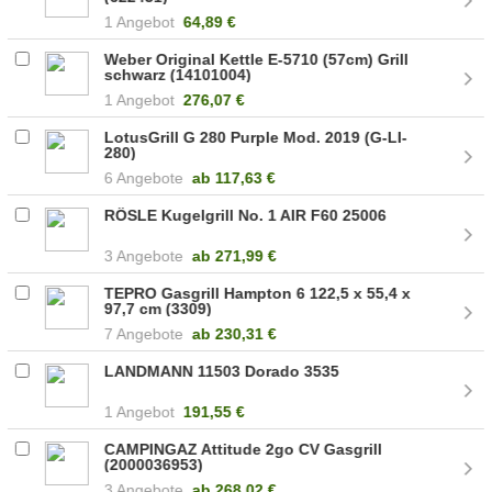
1 Angebot
64,89 €
Weber Original Kettle E-5710 (57cm) Grill
schwarz (14101004)
1 Angebot
276,07 €
LotusGrill G 280 Purple Mod. 2019 (G-LI-
280)
6 Angebote
ab
117,63 €
RÖSLE Kugelgrill No. 1 AIR F60 25006
3 Angebote
ab
271,99 €
TEPRO Gasgrill Hampton 6 122,5 x 55,4 x
97,7 cm (3309)
7 Angebote
ab
230,31 €
LANDMANN 11503 Dorado 3535
1 Angebot
191,55 €
CAMPINGAZ Attitude 2go CV Gasgrill
(2000036953)
3 Angebote
ab
268,02 €