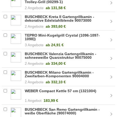
Trolley-Grill (00299-1)
2 Angebote
ab
131,58 €
BUSCHBECK Kreta II Gartengrillkamin -
dekorative Edelstahlblende 90073000
(90073000)
2 Angebote
ab
393,60 €
TEPRO Mini-Kugelgrill Crystal (1096-1097-
1098])
3 Angebote
ab
24,91 €
BUSCHBECK Valenzia Gartengrillkamin -
schneeweiße Quarzstruktur 90075000
(90075000)
2 Angebote
ab
334,00 €
BUSCHBECK Milano Gartengrillkamin -
Zweifarben-Komponenten 90004000
2 Angebote
ab
332,10 €
WEBER Compact Kettle 57 cm (1321004)
1 Angebot
183,99 €
BUSCHBECK San Remo Gartengrillkamin -
weiße Oberfläche (90074000)