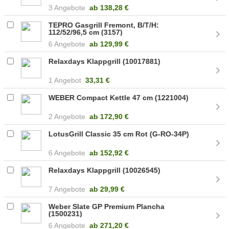
3 Angebote
ab
138,28 €
TEPRO Gasgrill Fremont, B/T/H:
112/52/96,5 cm (3157)
6 Angebote
ab
129,99 €
Relaxdays Klappgrill (10017881)
1 Angebot
33,31 €
WEBER Compact Kettle 47 cm (1221004)
2 Angebote
ab
172,90 €
LotusGrill Classic 35 cm Rot (G-RO-34P)
6 Angebote
ab
152,92 €
Relaxdays Klappgrill (10026545)
7 Angebote
ab
29,99 €
Weber Slate GP Premium Plancha
(1500231)
6 Angebote
ab
271,20 €