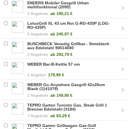
ENDERS Mobiler Gasgrill Urban
multifunktional (2095)
2 Angebote
ab
190,21 €
LotusGrill XL 43 cm Rot G-RO-435P (LOG-
RO-435P)
5 Angebote
ab
240,97 €
BUSCHBECK Venedig Grillbar - Simsblech
aus Edelstahl 90014000
2 Angebote
ab
292,79 €
WEBER Bar-B-Kettle 57 cm
1 Angebot
179,99 €
WEBER Go-Anywhere Gasgrill 42x26cm
Black (1141079)
2 Angebote
ab
149,90 €
TEPRO Garten Toronto Gas, Steak Grill 1
Brenner Edelstahl (3184)
7 Angebote
ab
83,29 €
TEPRO Garten Grillwagen Gas-Grill