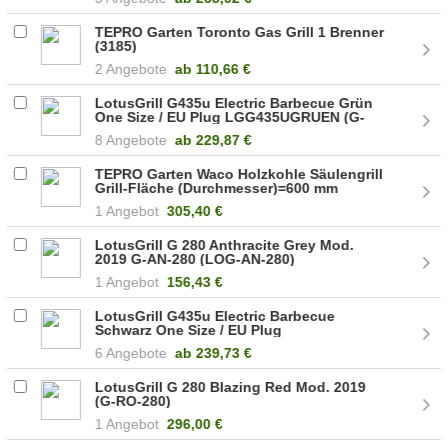
TEPRO Garten Toronto Gas Grill 1 Brenner
(3185)
2 Angebote
ab
110,66 €
LotusGrill G435u Electric Barbecue Grün
One Size / EU Plug LGG435UGRUEN (G-
GR-435P)
8 Angebote
ab
229,87 €
TEPRO Garten Waco Holzkohle Säulengrill
Grill-Fläche (Durchmesser)=600 mm
Schwarz (1172)
1 Angebot
305,40 €
LotusGrill G 280 Anthracite Grey Mod.
2019 G-AN-280 (LOG-AN-280)
1 Angebot
156,43 €
LotusGrill G435u Electric Barbecue
Schwarz One Size / EU Plug
LGG435UANTHRA (LOG-AN-435P)
6 Angebote
ab
239,73 €
LotusGrill G 280 Blazing Red Mod. 2019
(G-RO-280)
1 Angebot
296,00 €