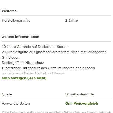
Weiteres
Herstellergarantie
2 Jahre
weitere Informationen
10 Jahre Garantie auf Deckel und Kessel
2 Duroplastgriffe aus glasfaserverstärktem Nylon mit verlängerten
Griffstegen
Deckelgriff mit Hitzeschutz
zusätzlicher Hitzeschutz des Griffs im Inneren des Kessels
porzellanemaillierter Deckel und Kessel
alles anzeigen (33% mehr)
Deckelhaken
Lüftungsschieber, Ascheschale aus rostfreiem Aluminium
Bruch- und wetterfeste Räder
Quelle
Schottenland.de
Verwandte Seiten
Grill-Preisvergleich
© by Schottenland.de • Irrtümer möglich • Private Verwendung nur mit Link