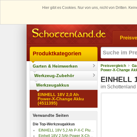
Hier gibt es Cookies. Nur von uns, nicht von Dritten. K
Preisve
Produktkategorien
Garten & Heimwerken
Preisvergleich
Ga
Power-X-Change Akk
Werkzeug-Zubehör
EINHELL 1
Werkzeugakkus
im Schottenland 
EINHELL 18V 2,0 Ah
Power-X-Change Akku
(4511395)
Verwandte Seiten
Die Top-Werkzeugakkus
EINHELL 18V 5,2 Ah P-X-C Plus Akku
Einhell 18V 2.5Ah Power X-Change Akku