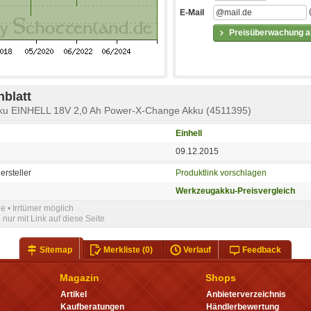
E-Mail
Preisüberwachung ak
blatt
ku EINHELL 18V 2,0 Ah Power-X-Change Akku (4511395)
Einhell
09.12.2015
ersteller
Produktlink vorschlagen
Werkzeugakku-Preisvergleich
e • Irrtümer möglich
nur mit Link auf diese Seite
Sitemap
Merkliste
(0)
Verlauf
Feedback
Magazin
Shops
Artikel
Anbieterverzeichnis
Kaufberatungen
Händlerbewertung