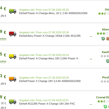
Elektrowerkzeuge/Akkugeräte-Zubehör/Werkzeugakkus
Baumarkt/Arborist Merchandising Root/Self
4
Service/Special Features Stores/89e477fe-54
€
Ot
Preis vom 07.08.2026 05:20
Einhell Power-X-Change Akku, 18 V, 2 Ah 4006825610369
,95 €
Alter
9
€
Preis vom 07.08.2026 05:36
Einhell Akku Power-X-Change 18Volt 2,0Ah 4511395
...
rot/schwarz Kapazität: 2 Ah System: Markenübergreifend,
Power X-Change (Einhell, Kraftronic, Gardol) 1249487
Kauf
5
€
Preis vom 07.08.2026 03:43
Einhell Power X-Change Akku 18V 2,0Ah Power X-
...
Change 4511395
3
€
Pros
Preis vom 07.08.2026 05:05
Einhell Power X Change 18V 2,0 Ah 4006825610369
,99 €
9
€
Conrad El
Preis vom 07.08.2026 03:07
(€ /)
Einhell 4511395 Power X-Change 18V 2Ah PXC
...
Werkzeug-Akku 18 V 2 Ah Li-Ion 4006825610369
,95 €