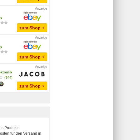
ay
zum Shop
ay
zum Shop
ktronik
(544)
zum Shop