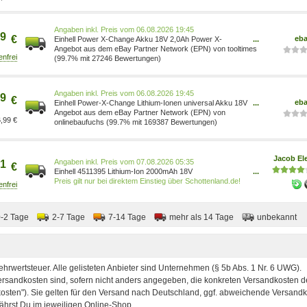
Preis vom 06.08.2026 19:45
9
€
eb
Einhell Power X-Change Akku 18V 2,0Ah Power X-
...
Change 4511395
Angebot aus dem eBay Partner Network (EPN) von tooltimes
(99.7% mit 27246 Bewertungen)
Preis vom 06.08.2026 19:45
9
€
eb
Einhell Power-X-Change Lithium-Ionen universal Akku 18V
...
2,0 Ah 4511395
Angebot aus dem eBay Partner Network (EPN) von
,99 €
onlinebaufuchs (99.7% mit 169387 Bewertungen)
Jacob Ele
Preis vom 07.08.2026 05:35
1
€
Einhell 4511395 Lithium-Ion 2000mAh 18V
...
Wiederaufladbare Batterie (4511395)
Preis gilt nur bei direktem Einstieg über Schottenland.de!
0-2 Tage
2-7 Tage
7-14 Tage
mehr als 14 Tage
unbekannt