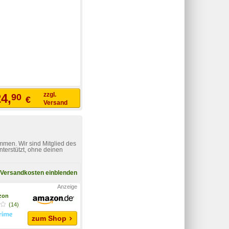
zzgl.
4,
90
€
Versand
mmen. Wir sind Mitglied des
nterstützt, ohne deinen
Versandkosten einblenden
zon
(14)
zum Shop