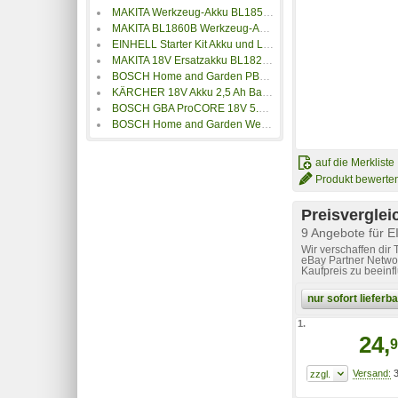
MAKITA Werkzeug-Akku BL1850B 18 V 5 Ah Li-Ion
MAKITA BL1860B Werkzeug-Akku 18V, 6.0Ah, Li-Ionen, bulk
EINHELL Starter Kit Akku und Ladegerät, 18V 4,0Ah Power X-Change
MAKITA 18V Ersatzakku BL1820B mit 2,0 Ah
BOSCH Home and Garden PBA Werkzeug-Akku 18V 6Ah Li-Ion
KÄRCHER 18V Akku 2,5 Ah Battery Power 18/25 24450340
BOSCH GBA ProCORE 18V 5.5 Ah Akku mAh 18 V
BOSCH Home and Garden Werkzeug-Akku PBA 12V 2.5Ah 12V 2.5Ah Li-Ion
auf die Merkliste
Produkt bewerte
Preisverglei
9 Angebote für 
Wir verschaffen dir
eBay Partner Networ
Kaufpreis zu beeinf
nur sofort liefer
1.
24,
9
3