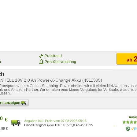
Preistrend
2
ab
n
Preisüberwachung
ch
EINHELL 18V 2,0 Ah Power-X-Change Akku (4511395)
 Transparenz beim Online-Shopping. Dazu arbeiten wir mit vielen Netzwerken zusa
k und Amazon-Partner. Wir erhalten eine kleine Vergütung für Verkäufe, was uns u
lussen.
bare anzeigen
Ama
0
€
Preis vom 07.08.2026 05:15
Einhell Original Akku PXC 18 V 2,0 Ah 4511395
...
,99 €
4006825610369 Baumarkt/Baumarkt/Elektro- &
Handwerkzeuge/Zubehör für