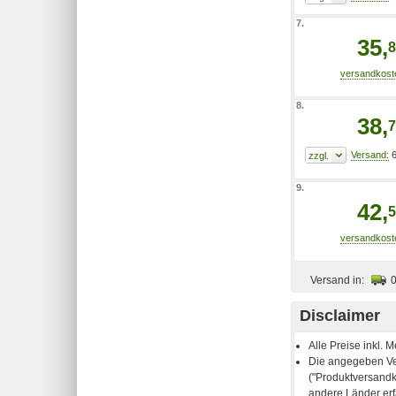
7.
35,
8
8.
38,
7
6
9.
42,
5
Versand in:
Disclaimer