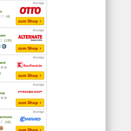
to
(4)
zum Shop
nate
(130)
zum Shop
land
zum Shop
hop
zum Shop
ectronic
(16)
zum Shop