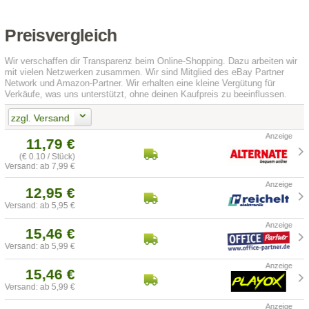
Preisvergleich
Wir verschaffen dir Transparenz beim Online-Shopping. Dazu arbeiten wir
mit vielen Netzwerken zusammen. Wir sind Mitglied des eBay Partner
Network und Amazon-Partner. Wir erhalten eine kleine Vergütung für
Verkäufe, was uns unterstützt, ohne deinen Kaufpreis zu beeinflussen.
zzgl. Versand
11,79 €
(€ 0.10 / Stück)
Versand: ab 7,99 €
12,95 €
Versand: ab 5,95 €
15,46 €
Versand: ab 5,99 €
15,46 €
Versand: ab 5,99 €