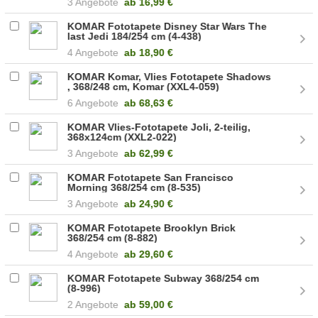
3 Angebote
ab
16,99 €
KOMAR Fototapete Disney Star Wars The
last Jedi 184/254 cm (4-438)
4 Angebote
ab
18,90 €
KOMAR Komar, Vlies Fototapete Shadows
, 368/248 cm, Komar (XXL4-059)
6 Angebote
ab
68,63 €
KOMAR Vlies-Fototapete Joli, 2-teilig,
368x124cm (XXL2-022)
3 Angebote
ab
62,99 €
KOMAR Fototapete San Francisco
Morning 368/254 cm (8-535)
3 Angebote
ab
24,90 €
KOMAR Fototapete Brooklyn Brick
368/254 cm (8-882)
4 Angebote
ab
29,60 €
KOMAR Fototapete Subway 368/254 cm
(8-996)
2 Angebote
ab
59,00 €