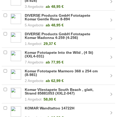
(8-928)
3 Angebote
ab
48,95 €
DIVERSE Products GmbH Fototapete
Komar Gentle Rose 8-894
5 Angebote
ab
48,95 €
DIVERSE Products GmbH Fototapete
Komar Madonna 4-259 (4-256)
1 Angebot
29,37 €
Komar Fototapete Into the Wild , (4 St)
(XXL4-031)
7 Angebote
ab
77,95 €
Komar Fototapete Marmoro 368 x 254 cm
(8-981)
2 Angebote
ab
62,99 €
Komar Vliestapete South Beach , glatt,
Strand 85881053 (XXL2-047)
1 Angebot
58,00 €
KOMAR Wandtattoo 14722H