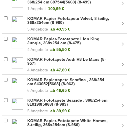
368/254 cm 687544[5668] (8-499)
1 Angebot
100,99 €
KOMAR Papier-Fototapete Velvet, 8-teilig,
368x254cm (8-980)
5 Angebote
ab
49,95 €
KOMAR Papier-Fototapete Lion King
Jungle, 368x254 cm (8-475)
4 Angebote
ab
55,50 €
KOMAR Fototapete Audi R8 Le Mans (8-
957)
4 Angebote
ab
47,89 €
KOMAR Papiertapete Serafina , 368/254
cm 643052[5668] (8-963)
6 Angebote
ab
46,65 €
KOMAR Fototapete Seaside , 368/254 cm
810190[5668] (8-983)
5 Angebote
ab
39,99 €
KOMAR Papier-Fototapete White Horses,
8-teilig, 368x254cm (8-986)