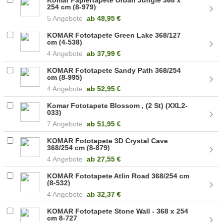
254 cm (8-979)
5 Angebote
ab
48,95 €
KOMAR Fototapete Green Lake 368/127
cm (4-538)
4 Angebote
ab
37,99 €
KOMAR Fototapete Sandy Path 368/254
cm (8-995)
4 Angebote
ab
52,95 €
Komar Fototapete Blossom , (2 St) (XXL2-
033)
7 Angebote
ab
51,95 €
KOMAR Fototapete 3D Crystal Cave
368/254 cm (8-879)
4 Angebote
ab
27,55 €
KOMAR Fototapete Atlin Road 368/254 cm
(8-532)
4 Angebote
ab
32,37 €
KOMAR Fototapete Stone Wall - 368 x 254
cm 8-727