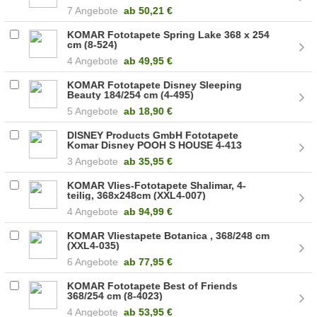
7 Angebote
ab
50,21 €
KOMAR Fototapete Spring Lake 368 x 254
cm (8-524)
4 Angebote
ab
49,95 €
KOMAR Fototapete Disney Sleeping
Beauty 184/254 cm (4-495)
5 Angebote
ab
18,90 €
DISNEY Products GmbH Fototapete
Komar Disney POOH S HOUSE 4-413
3 Angebote
ab
35,95 €
KOMAR Vlies-Fototapete Shalimar, 4-
teilig, 368x248cm (XXL4-007)
4 Angebote
ab
94,99 €
KOMAR Vliestapete Botanica , 368/248 cm
(XXL4-035)
6 Angebote
ab
77,95 €
KOMAR Fototapete Best of Friends
368/254 cm (8-4023)
4 Angebote
ab
53,95 €