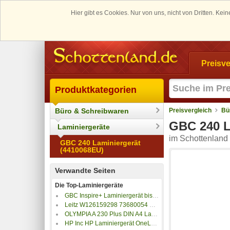
Hier gibt es Cookies. Nur von uns, nicht von Dritten. K
Preisve
Produktkategorien
Büro & Schreibwaren
Preisvergleich
Bü
GBC 240 L
Laminiergeräte
im Schottenland 
GBC 240 Laminiergerät
(4410068EU)
Verwandte Seiten
Die Top-Laminiergeräte
GBC Inspire+ Laminiergerät bis DIN A4
Leitz W126159298 73680054 Laminator iLAM Home Office A4 Gree I-LAM Home OFF ~E~
OLYMPIA A 230 Plus DIN A4 Laminiergerät
HP Inc HP Laminiergerät OneLam Combo A3