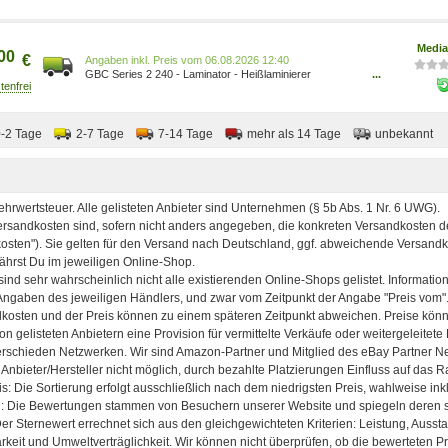
Status-LED-System 5028252645034
Media
00
€
Preis vom 06.08.2026 12:40
GBC Series 2 240 - Laminator - Heißlaminierer
...
5028252645034
0-2 Tage
2-7 Tage
7-14 Tage
mehr als 14 Tage
unbekannt