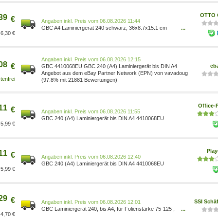
OTTO O
39
€
Preis vom 06.08.2026 11:44
GBC A4 Laminiergerät 240 schwarz, 36x8.7x15.1 cm
...
6,30 €
5028252645034
Preis vom 06.08.2026 12:15
08
€
eb
GBC 4410068EU GBC 240 (A4) Laminiergerät bis DIN A4
Angebot aus dem eBay Partner Network (EPN) von vavadoug
(97.8% mit 21881 Bewertungen)
Office-
11
€
Preis vom 06.08.2026 11:55
GBC 240 (A4) Laminiergerät bis DIN A4 4410068EU
5,99 €
Pla
11
€
Preis vom 06.08.2026 12:40
GBC 240 (A4) Laminiergerät bis DIN A4 4410068EU
5,99 €
29
€
SSI Schä
Preis vom 06.08.2026 12:01
GBC Laminiergerät 240, bis A4, für Folienstärke 75-125 ,
...
4,70 €
400 mm/min, Aufheizzeit 2 min, 2 Heizrollen, SMART-