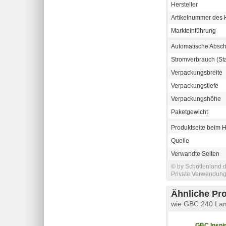
Hersteller
Artikelnummer des H
Markteinführung
Automatische Absch
Stromverbrauch (St
Verpackungsbreite
Verpackungstiefe
Verpackungshöhe
Paketgewicht
Produktseite beim H
Quelle
Verwandte Seiten
© by Schottenland.d
Private Verwendung 
Ähnliche Pr
wie GBC 240 Lam
GBC Inspi