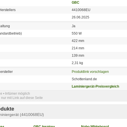
GBC
erstellers
4410068EU
26.06.2025
altung
Ja
andardbetrieb)
550 W
422 mm
214 mm
139 mm
2,31 kg
ersteller
Produktlink vorschlagen
Schottenland.de
Laminiergerät-Preisvergleich
e • Irrtümer möglich
nur mit Link auf diese Seite
odukte
iniergerät (4410068EU)
re+
GBC Inspire+
Nobo Whiteboard