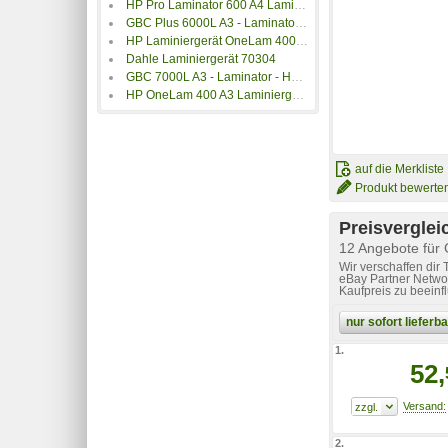
HP Pro Laminator 600 A4 Laminiergerät
GBC Plus 6000L A3 - Laminator - Heißlaminierer - Beutel
HP Laminiergerät OneLam 400 A4 Visitenkarten, DIN A4, DIN A5, DIN A6
Dahle Laminiergerät 70304
GBC 7000L A3 - Laminator - Heiß- oder Kaltlaminierer - Beutel
HP OneLam 400 A3 Laminiergerät
auf die Merkliste
Produkt bewerte
Preisverglei
12 Angebote für
Wir verschaffen dir
eBay Partner Networ
Kaufpreis zu beeinf
nur sofort liefer
1.
52,
2.