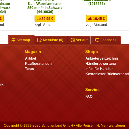
inator
Kalt-/Warmlaminator
(1915655)
hwarz -
250 mm/min Schwarz
034)
(4410036)
 €
ab 29,95 €
ab 16,45 €
and
zzgl. Versand
zzgl. Versand
Sitemap
Merkliste
(0)
Verlauf
Feedback
Magazin
Shops
Artikel
Anbieterverzeichnis
Kaufberatungen
Händlerbewertung
Tests
Infos für Händler
Kostenloser Rückversand
ik
Service
FAQ
Copyright © 1999-2026 Schottenland GmbH • Alle Preise inkl. Mehrwertsteuer