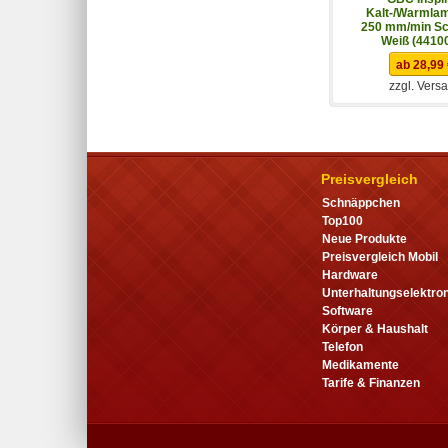
Kalt-/Warmlam
250 mm/min Sc
Weiß (4410
ab 28,99
zzgl. Vers
Preisvergleich
Schnäppchen
Top100
Neue Produkte
Preisvergleich Mobil
Hardware
Unterhaltungselektron
Software
Körper & Haushalt
Telefon
Medikamente
Tarife & Finanzen