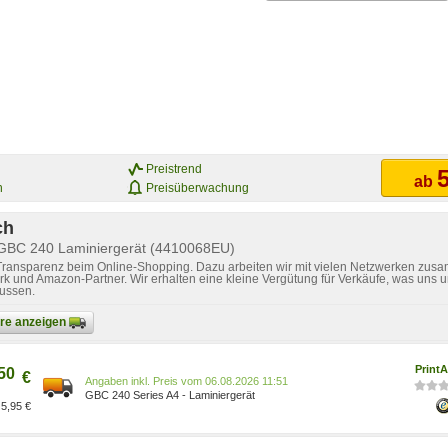
Preistrend
5
ab
n
Preisüberwachung
ch
 GBC 240 Laminiergerät (4410068EU)
 Transparenz beim Online-Shopping. Dazu arbeiten wir mit vielen Netzwerken zusa
k und Amazon-Partner. Wir erhalten eine kleine Vergütung für Verkäufe, was uns u
lussen.
bare anzeigen
Print
50
€
Preis vom 06.08.2026 11:51
GBC 240 Series A4 - Laminiergerät
5,95 €