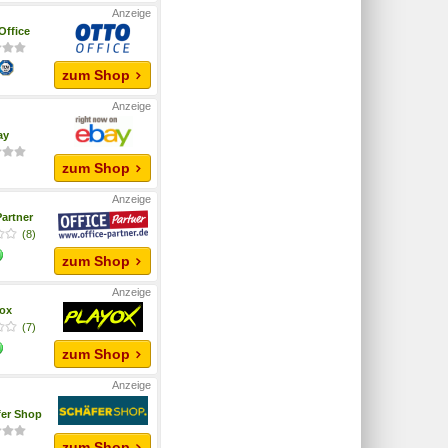
ffice
zum Shop
ay
zum Shop
Partner
(8)
zum Shop
yox
(7)
zum Shop
fer Shop
zum Shop