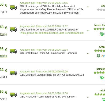
Preis vom 06.08.2026 12:15
56
€
eb
GBC Laminiergerät 240, bis DIN A4, schwarz/rot
...
5028252645034
Angebot aus dem eBay Partner Network (EPN) von 24-
7,35 €
buerobedarf-schmidt (99.6% mit 2404 Bewertungen)
Jacob El
Preis vom 06.08.2026 12:12
78
€
GBC Laminiergerät 4410068EU DIN A4 Kreditkarte
...
(4410068EU)
Preis gilt nur bei direktem Einstieg über Schottenland.de!
Ama
36
€
Preis vom 06.08.2026 12:14
GBC 240 Home Office A4 Laminiergerät - schnelle
...
Aufwärmzeit von 2 Minuten, 75-125 Mikron, stausicher,
automatische Abschaltung, inklusive 5x A4-
Laminierhüllen, Schwarz/Rot, 4410068EU 4410068EU
5028252645034 Bürobedarf & Schreibwaren/Bürobedarf
büros
94
& Schr
€
Preis vom 06.08.2026 02:00
GBC 240 (A4) Laminiergerät bis DIN A4 5028252645034
4,99 €
reic
95
€
Preis vom 06.08.2026 12:30
GBC 4410068 - Laminiergerät, GBC 240, DIN A4
...
5,95 €
4410068EU