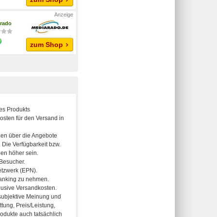
rado
zum Shop