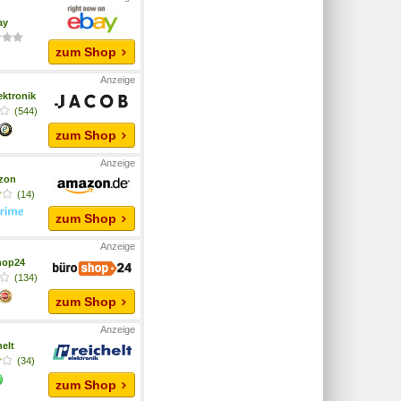
ay
zum Shop
ektronik
(544)
zum Shop
zon
(14)
zum Shop
hop24
(134)
zum Shop
helt
(34)
zum Shop