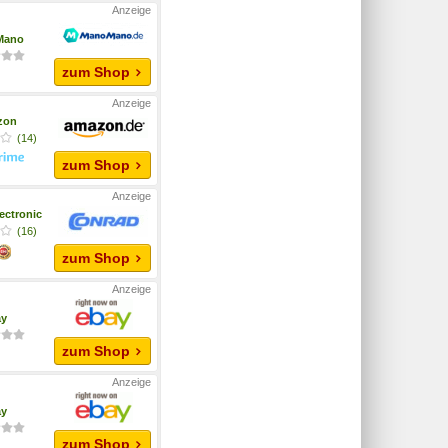
Mano
zum Shop
zon
(14)
zum Shop
ectronic
(16)
zum Shop
ay
zum Shop
ay
zum Shop