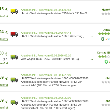
15
€
Mano
Preis vom 06.08.2026 00:58
Hazet - Werkstattwagen Assistent 725 Mm X 398 Mm X
...
1102 Mm 4000896072286
Ama
94
€
Preis vom 06.08.2026 04:43
HAZET Werkstattwagen Assistent 166C, Werkzeug-,
...
Material- und Montagewagen HZ166C 4000896072286
Baumarkt/Baumarkt/Elektro- & Handwerkzeuge/
Werkzeugaufbewahrung/Werkzeugschränke
00
Conrad El
€
Preis vom 06.08.2026 02:10
Wkz.wagen 166C B725xT398xH1102mm 300 kg
...
(€ /)
Stahlbl.HAZET 4000896072286
Preis vom 05.08.2026 20:00
59
€
eb
HAZET Werkstattwagen Assistent 166C 4000896072286
Angebot aus dem eBay Partner Network (EPN) von
autorefinish3 (100.0% mit 27552 Bewertungen)
Preis vom 05.08.2026 20:00
59
€
eb
HAZET Werkstattwagen Assistent 166C 4000896072286
Angebot aus dem eBay Partner Network (EPN) von
autorefinish (99.5% mit 105780 Bewertungen)