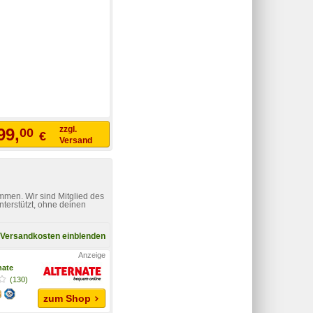
zzgl.
99,
00
€
Versand
mmen. Wir sind Mitglied des
nterstützt, ohne deinen
Versandkosten einblenden
nate
(130)
zum Shop