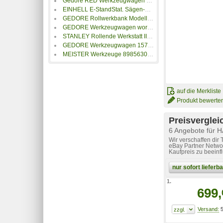
Gedore RED Werkzeugwagen BlackMECHANIC Impuls 6 Schubladen
EINHELL E-StandStat. Sägen-Zubehör
GEDORE Rollwerkbank Modell 1504 0511 mit 7 Schubladen
GEDORE Werkzeugwagen workster smartline
STANLEY Rollende Werkstatt II schwarz
GEDORE Werkzeugwagen 1578 mit 6 Schubladen
MEISTER Werkzeuge 8985630 Plattformwagen klappbar, mit Ablagefach Stahl Traglast (max.): 300kg
auf die Merkliste
Produkt bewerte
Preisverglei
6 Angebote fü
Wir verschaffen dir
eBay Partner Networ
Kaufpreis zu beeinf
nur sofort liefer
1.
699,
5