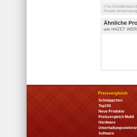
© by Schottenland.d
Private Verwendung 
Ähnliche Pr
wie HAZET WER
Preisvergleich
Schnäppchen
Top100
Neue Produkte
Preisvergleich Mobil
Hardware
Unterhaltungselektron
Software