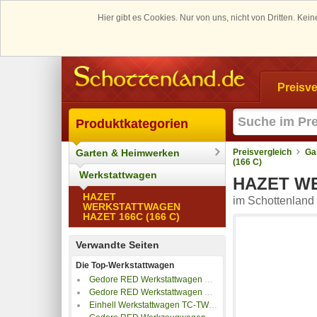
Hier gibt es Cookies. Nur von uns, nicht von Dritten. K
Preisve
Produktkategorien
Garten & Heimwerken
Preisvergleich
Ga
(166 C)
Werkstattwagen
HAZET WE
HAZET
im Schottenland 
WERKSTATTWAGEN
HAZET 166C (166 C)
Verwandte Seiten
Die Top-Werkstattwagen
Gedore RED Werkstattwagen Mechanic mit 6 Schubladen
Gedore RED Werkstattwagen Mechanic Plus mit 6 Schubladen
Einhell Werkstattwagen TC-TW 150