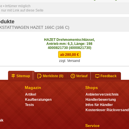
e • Irrtümer möglich
nur mit Link auf diese Seite
odukte
KSTATTWAGEN HAZET 166C (166 C)
HAZET Drehmomentschlüssel,
Antrieb mm: 6,3, Länge: 198
4000821730 (4000821730)
ab 280,00 €
zzgl. Versand
Sitemap
Merkliste
(0)
Verlauf
Feedback
Magazin
Shops
Artikel
Anbieterverzeichnis
Kaufberatungen
Händlerbewertung
Tests
Infos für Händler
Kostenloser Rückversand
ik
Service