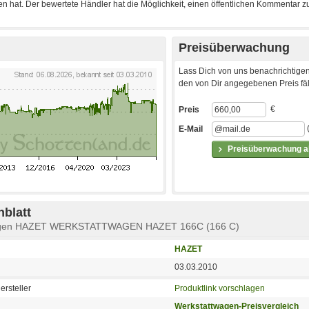
Preisüberwachung
Lass Dich von uns benachrichtigen
den von Dir angegebenen Preis fäll
€
Preis
E-Mail
Preisüberwachung ak
blatt
agen HAZET WERKSTATTWAGEN HAZET 166C (166 C)
HAZET
03.03.2010
ersteller
Produktlink vorschlagen
Werkstattwagen-Preisvergleich