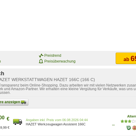
Preistrend
6
ab
n
Preisüberwachung
ch
r HAZET WERKSTATTWAGEN HAZET 166C (166 C)
 Transparenz beim Online-Shopping. Dazu arbeiten wir mit vielen Netzwerken zusa
k und Amazon-Partner. Wir erhalten eine kleine Vergütung für Verkäufe, was uns u
lussen.
bare anzeigen
Alter
00
€
Preis vom 06.08.2026 04:44
HAZET Werkzeugwagen Assistent 166C
...
9,99 €
Ordnungssystem 3/3 Arbeitsplatte: Arbeitsfläche Holz-
Multiplex- Buche 100049637