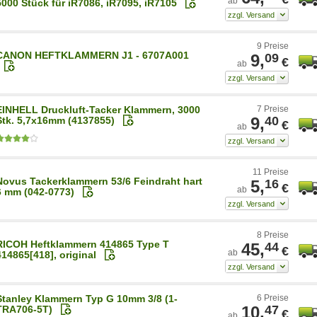
ab
5000 Stück für iR7086, iR7095, iR7105
9 Preise
CANON HEFTKLAMMERN J1 - 6707A001
9,
09
€
ab
EINHELL Druckluft-Tacker Klammern, 3000
7 Preise
9,
40
Stk. 5,7x16mm (4137855)
€
ab
11 Preise
Novus Tackerklammern 53/6 Feindraht hart
5,
16
€
ab
6 mm (042-0773)
8 Preise
RICOH Heftklammern 414865 Type T
45,
44
€
ab
414865[418], original
Stanley Klammern Typ G 10mm 3/8 (1-
6 Preise
10,
47
TRA706-5T)
€
ab