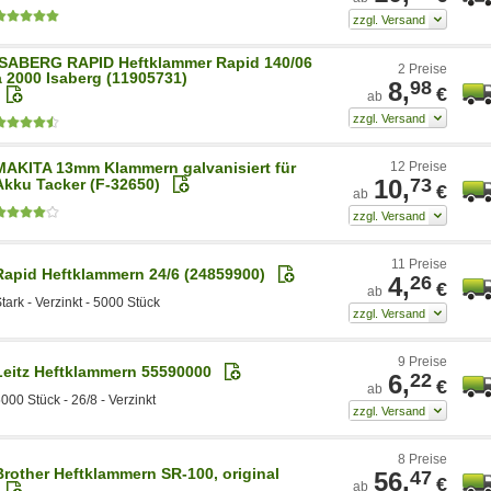
ISABERG RAPID Heftklammer Rapid 140/06
2 Preise
a 2000 Isaberg (11905731)
8,
98
€
ab
MAKITA 13mm Klammern galvanisiert für
12 Preise
10,
73
Akku Tacker (F-32650)
€
ab
11 Preise
Rapid Heftklammern 24/6 (24859900)
4,
26
€
ab
tark - Verzinkt - 5000 Stück
9 Preise
Leitz Heftklammern 55590000
6,
22
€
ab
000 Stück - 26/8 - Verzinkt
8 Preise
Brother Heftklammern SR-100, original
56,
47
€
ab