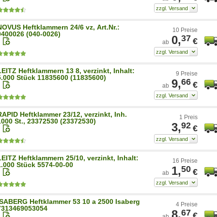
NOVUS Heftklammern 24/6 vz, Art.Nr.:
10 Preise
0400026 (040-0026)
0,
37
€
ab
LEITZ Heftklammern 13 8, verzinkt, Inhalt:
9 Preise
5.000 Stück 11835600 (11835600)
9,
66
€
ab
RAPID Heftklammer 23/12, verzinkt, Inh.
1 Preis
1000 St., 23372530 (23372530)
3,
92
€
LEITZ Heftklammern 25/10, verzinkt, Inhalt:
16 Preise
1.000 Stück 5574-00-00
1,
50
€
ab
ISABERG Heftklammer 53 10 a 2500 Isaberg
4 Preise
7313469053054
8,
67
€
ab