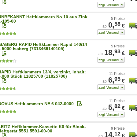
UNBEKANNT Heftklammern No.10 aus Zink
5 Preise
1-105-00
0,
58
€
ab
ISABERG RAPID Heftklammer Rapid 140/14
5 Preise
a 5000 Isaberg (7313469140105)
18,
93
€
ab
RAPID Heftklammern 13/4, verzinkt, Inhalt:
11 Preise
5.000 Stück 11825700 (11825700)
6,
95
€
ab
11 Preise
NOVUS Heftklammern NE 6 042-0000
5,
82
€
ab
LEITZ Heftklammer-Kassette K6 für Block-
9 Preise
Heftgerät 5551 5591-00-00
14,
12
€
ab