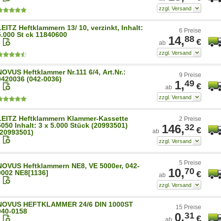
LEITZ Heftklammern 13/ 10, verzinkt, Inhalt:
6 Preise
5.000 St ck 11840600
14,
88
€
ab
NOVUS Heftklammer Nr.111 6/4, Art.Nr.:
9 Preise
0420036 (042-0036)
1,
49
€
ab
LEITZ Heftklammern Klammer-Kassette
2 Preise
5050 Inhalt: 3 x 5.000 Stück (20993501)
146,
32
€
ab
(20993501)
5 Preise
NOVUS Heftklammern NE8, VE 5000er, 042-
10,
70
0002 NE8[1136]
€
ab
NOVUS HEFTKLAMMER 24/6 DIN 1000ST
15 Preise
040-0158
0,
31
€
ab