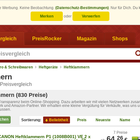
eine Werbung. Keine Beobachtung.
(Datenschutz-Bestimmungen)
.
Nur für Dich. Du
Merken
oder
Verwerfen
rgleich
PreisRocker
Magazin
Shops
ro & Schreibwaren
Heftgeräte
Heftklammern
ern
Preisvergleich
mern (830 Preise)
 Transparenz beim Online-Shopping. Dazu arbeiten wir mit vielen Netzwerken zusa
k und Amazon-Partner. Wir erhalten eine kleine Vergütung für Verkäufe, was uns u
lussen.
ichen
Sortierung:
Beliebtheit
Preis
Neueste
Name
7 Preise
CANON Heftklammern P1 (1008B001) VE 2 x
64,
26
€