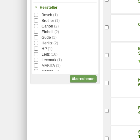
Hersteller
Bosch
(1)
Brother
(1)
Canon
(2)
Einhell
(2)
Güde
(1)
Herlitz
(2)
HP
(1)
Leitz
(16)
Lexmark
(1)
MAKITA
(1)
Maped
(7)
Metabo
(4)
übernehmen
Novus
(24)
Rapid
(55)
Rexel
(6)
RICOH
(2)
Schneider
(3)
Sharp
(1)
Stanley
(6)
XEROX
(1)