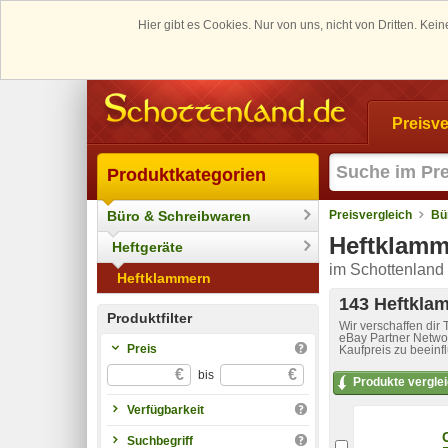
Hier gibt es Cookies. Nur von uns, nicht von Dritten. K
Preisve
Produktkategorien
Büro & Schreibwaren
Preisvergleich
Bü
Heftklamm
Heftgeräte
im Schottenland 
Heftklammern
143 Heftklam
Produktfilter
Wir verschaffen dir
eBay Partner Networ
Preis
Kaufpreis zu beeinf
€
€
bis
Produkte vergle
Verfügbarkeit
Suchbegriff