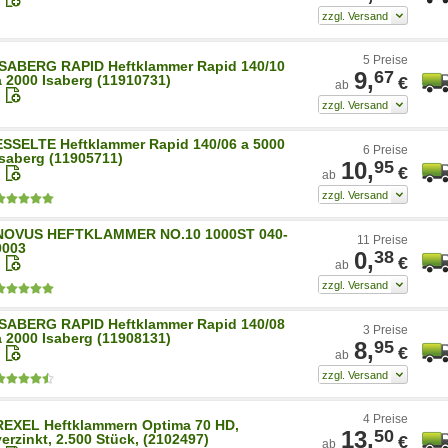
5 Preise
ISABERG RAPID Heftklammer Rapid 140/10
9,
67
a 2000 Isaberg (11910731)
€
ab
ESSELTE Heftklammer Rapid 140/06 a 5000
6 Preise
Isaberg (11905711)
10,
95
€
ab
NOVUS HEFTKLAMMER NO.10 1000ST 040-
11 Preise
0003
0,
38
€
ab
ISABERG RAPID Heftklammer Rapid 140/08
3 Preise
a 2000 Isaberg (11908131)
8,
95
€
ab
4 Preise
REXEL Heftklammern Optima 70 HD,
13,
50
verzinkt, 2.500 Stück, (2102497)
€
ab