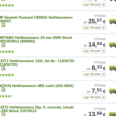
5 Preise
HP Hewlett Packard C8092A Heftklammern
25,
07
5000ST
€
ab
METABO Heftklammern 25 mm 2000 Stück
5 Preise
0901053812 (806882)
14,
04
€
ab
LEITZ Heftklammern 13/6, Art.Nr.: 11830725
4 Preise
(11830725)
8,
33
€
ab
NOVUS Heftklammern NE6 stahl (042-0001)
3 Preise
7,
51
€
ab
LEITZ Heftklammern Elju 5, verzinkt, Inhalt:
3 Preise
5.000 Stück 31070513
13,
68
€
ab