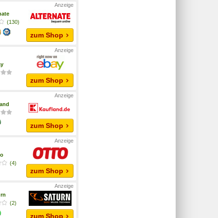
nate
(130)
zum Shop
ay
zum Shop
land
zum Shop
to
(4)
zum Shop
urn
(2)
zum Shop