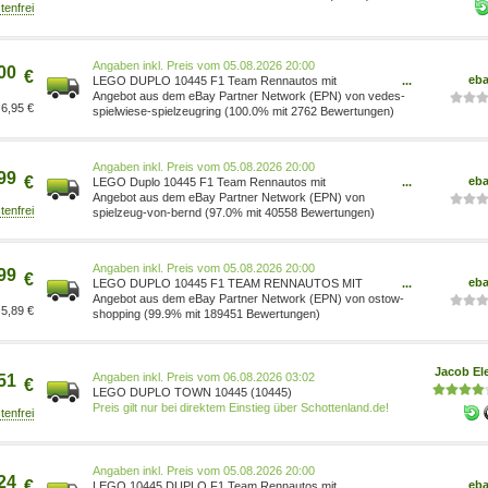
Preis vom 05.08.2026 20:00
00
€
eb
LEGO DUPLO 10445 F1 Team Rennautos mit
...
Rennfahrern 10445[4425]
Angebot aus dem eBay Partner Network (EPN) von vedes-
6,95 €
spielwiese-spielzeugring (100.0% mit 2762 Bewertungen)
Preis vom 05.08.2026 20:00
99
€
eb
LEGO Duplo 10445 F1 Team Rennautos mit
...
Rennfahrern Pre-Order 5702017815565
Angebot aus dem eBay Partner Network (EPN) von
spielzeug-von-bernd (97.0% mit 40558 Bewertungen)
Preis vom 05.08.2026 20:00
99
€
eb
LEGO DUPLO 10445 F1 TEAM RENNAUTOS MIT
...
RENNFAHRERN NEU OVP 10445[4425]
Angebot aus dem eBay Partner Network (EPN) von ostow-
5,89 €
shopping (99.9% mit 189451 Bewertungen)
Jacob Ele
Preis vom 06.08.2026 03:02
51
€
LEGO DUPLO TOWN 10445 (10445)
Preis gilt nur bei direktem Einstieg über Schottenland.de!
Preis vom 05.08.2026 20:00
24
€
eb
LEGO 10445 DUPLO F1 Team Rennautos mit
...