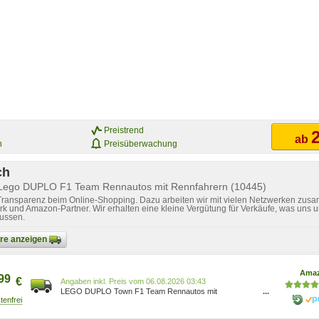
Preistrend
2
ab
n
Preisüberwachung
ch
 Lego DUPLO F1 Team Rennautos mit Rennfahrern (10445)
 Transparenz beim Online-Shopping. Dazu arbeiten wir mit vielen Netzwerken zusa
k und Amazon-Partner. Wir erhalten eine kleine Vergütung für Verkäufe, was uns u
lussen.
bare anzeigen
Ama
99
€
Preis vom 06.08.2026 03:43
LEGO DUPLO Town F1 Team Rennautos mit
...
Rennfahrern - Montessori Spielzeug für Mädchen &
Jungen - Lernspielzeug für Kinder ab 2 Jahren - 10