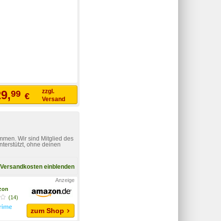
zzgl.
9,
99
€
Versand
mmen. Wir sind Mitglied des
nterstützt, ohne deinen
Versandkosten einblenden
zon
(14)
zum Shop