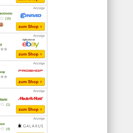
ectronic
(16)
zum Shop
ay
zum Shop
hop
zum Shop
Markt
(1)
zum Shop
xus
(4)