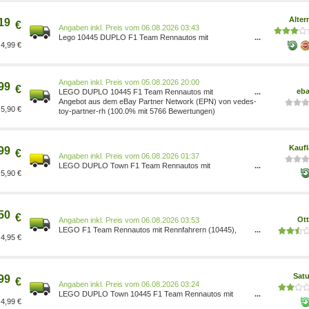
Spielzeug Autos mit Kran, Startlichtern, Siegerpodest -
10445 10445[4425] 5702017815565
Alter
19
Spielzeug/Spielzeug/Baus
€
Preis vom 06.08.2026 03:43
Lego 10445 DUPLO F1 Team Rennautos mit
...
4,99 €
Rennfahrern, Konstruktionsspielzeug Teile: 70 -teilig
Material: Kunststoff 100075858
Preis vom 05.08.2026 20:00
99
€
eb
LEGO DUPLO 10445 F1 Team Rennautos mit
...
Rennfahrern 10445[4425]
Angebot aus dem eBay Partner Network (EPN) von vedes-
5,90 €
toy-partner-rh (100.0% mit 5766 Bewertungen)
Kauf
99
€
Preis vom 06.08.2026 01:37
LEGO DUPLO Town F1 Team Rennautos mit
...
5,90 €
Rennfahrern, Bauspielzeug für die ganze Familie,
fantasievolles Spielerlebnis, Geburtstagsgeschenk für
Kleinkinder, Jungen und Mädchen ab 2 Jahren 10445
50
€
Ot
Preis vom 06.08.2026 03:53
LEGO F1 Team Rennautos mit Rennfahrern (10445),
...
4,95 €
LEGO DUPLO Town Konstruktionsspielsteine, (70 St),
Made in Europe 5702017815565
Sat
99
€
Preis vom 06.08.2026 03:24
LEGO DUPLO Town 10445 F1 Team Rennautos mit
...
4,99 €
Rennfahrern Bausatz, Mehrfarbig 5702017815565