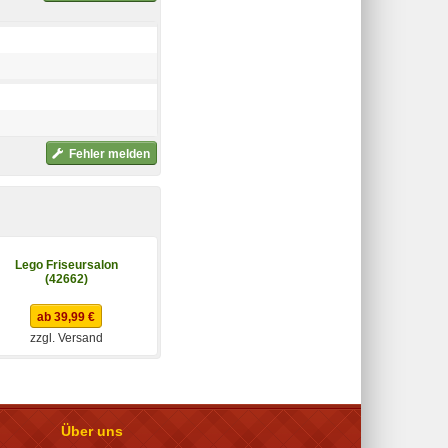
Fehler melden
Lego Friseursalon
Lego Friends
(42662)
Wohnmobil (42663)
ab 39,99 €
ab 38,99 €
zzgl. Versand
zzgl. Versand
Über uns