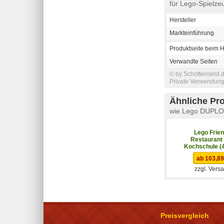
für Lego-Spielz
Hersteller
Markteinführung
Produktseite beim H
Verwandte Seiten
© by Schottenland.d
Private Verwendung 
Ähnliche Pr
wie Lego DUPLO 
Lego Frie
Restaurant
Kochschule (
ab 103,89
zzgl. Vers
Preisvergleich