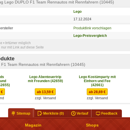
eug Lego DUPLO F1 Team Rennautos mit Rennfahrern (10445)
Lego
17.12.2024
ersteller
Produktlink vorschlagen
Lego-Preisvergleich
e • Irrtümer möglich
nur mit Link auf diese Seite
odukte
F1 Team Rennautos mit Rennfahrern (10445)
nds
Lego Abenteuertrip
Lego Kostümparty mit
 und
mit Freunden (42659)
Einhorn und Fee
42655)
(42661)
 €
ab 13,59 €
ab 28,69 €
and
zzgl. Versand
zzgl. Versand
Sitemap
Merkliste
(0)
Verlauf
Feedback
Magazin
Shops