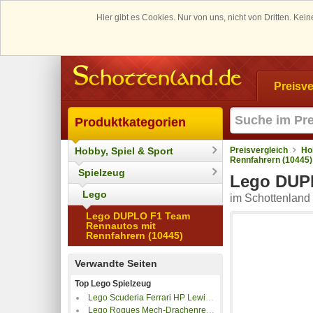
Hier gibt es Cookies. Nur von uns, nicht von Dritten. K
Preisve
Produktkategorien
Hobby, Spiel & Sport
Preisvergleich
Ho
Rennfahrern (10445)
Spielzeug
Lego DUPL
Lego
im Schottenland 
Lego DUPLO F1 Team
Rennautos mit
Rennfahrern (10445)
Verwandte Seiten
Top Lego Spielzeug
Lego Scuderia Ferrari HP Lewis Hamilton Helm
Lego Rogues Mech-Drachenreiter