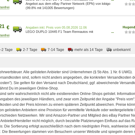
Rennfahrern, 10 Teams, Siegerpodest 5702017815565
Angebot aus dem eBay Partner Network (EPN) von lobigo
(99.8% mit 141005 Bewertungen)
21
€
Hugend
Preis vom 05.08.2026 11:06
LEGO DUPLO 10445 F1 Team Rennautos mit
...
Rennfahrern 5702017815565
0-2 Tage
2-7 Tage
7-14 Tage
mehr als 14 Tage
unbekannt