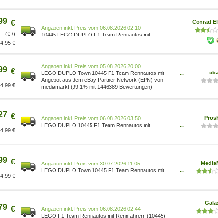
99
€
Conrad El
Preis vom 06.08.2026 02:10
(€ /)
10445 LEGO DUPLO F1 Team Rennautos mit
...
Rennfahrern 5702017815565
4,95 €
Preis vom 05.08.2026 20:00
99
€
eb
LEGO DUPLO Town 10445 F1 Team Rennautos mit
...
Rennfahrern Bausatz, Mehrfarbig 10445[4425]
Angebot aus dem eBay Partner Network (EPN) von
4,99 €
mediamarkt (99.1% mit 1446389 Bewertungen)
27
€
Pros
Preis vom 06.08.2026 03:50
LEGO DUPLO 10445 F1 Team Rennautos mit
...
4,99 €
Rennfahrern 5702017815565
99
€
Media
Preis vom 30.07.2026 11:05
LEGO DUPLO Town 10445 F1 Team Rennautos mit
...
4,99 €
Rennfahrern Bausatz, Mehrfarbig
Gala
79
€
Preis vom 06.08.2026 02:44
LEGO F1 Team Rennautos mit Rennfahrern (10445)