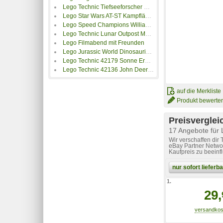
Lego Technic Tiefseeforscher U-Boot
Lego Star Wars AT-ST Kampfläufer
Lego Speed Champions Williams Racing FW46 F1 Rennauto
Lego Technic Lunar Outpost Mondrover-Raumfahrzeug
Lego Filmabend mit Freunden
Lego Jurassic World Dinosaurier-Fossilien: T.-rex-Kopf
Lego Technic 42179 Sonne Erde Mond Modell
Lego Technic 42136 John Deere 9620R 4WD Tractor
auf die Merkliste
Produkt bewerte
Preisverglei
17 Angebote für
Wir verschaffen dir
eBay Partner Networ
Kaufpreis zu beeinf
nur sofort liefer
1.
29,