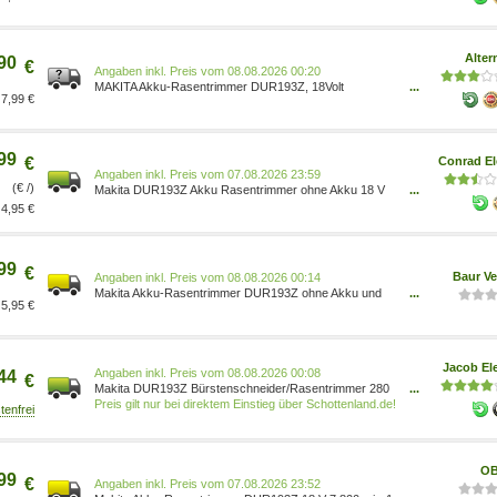
Alter
90
€
Preis vom 08.08.2026 00:20
MAKITA Akku-Rasentrimmer DUR193Z, 18Volt
...
7,99 €
blau/schwarz, ohne Akku und Ladegerät Max.
Schnittbreite: 26 cm Betriebsart: Akku 1918034
99
€
Conrad El
Preis vom 07.08.2026 23:59
(€ /)
Makita DUR193Z Akku Rasentrimmer ohne Akku 18 V
...
Schnittbreite (max.): 260 mm 0088381762670
4,95 €
99
€
Baur V
Preis vom 08.08.2026 00:14
Makita Akku-Rasentrimmer DUR193Z ohne Akku und
...
5,95 €
Ladegerät, 18V, 7.800 min -1, 260 mm 0088381762670
Jacob Ele
Preis vom 08.08.2026 00:08
44
€
Makita DUR193Z Bürstenschneider/Rasentrimmer 280
...
W Akku Schwarz (DUR193Z)
Preis gilt nur bei direktem Einstieg über Schottenland.de!
OB
99
€
Preis vom 07.08.2026 23:52