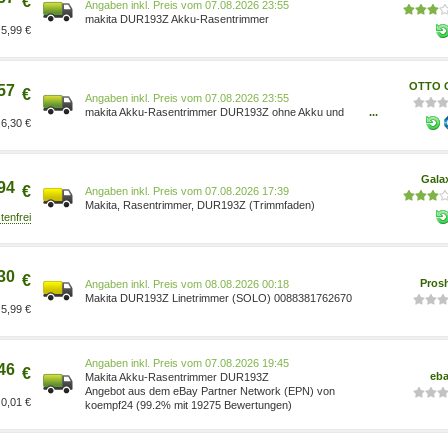
€
Preis vom 07.08.2026 23:55
makita DUR193Z Akku-Rasentrimmer
5,99 €
OTTO O
57
€
Preis vom 07.08.2026 23:55
makita Akku-Rasentrimmer DUR193Z ohne Akku und
...
6,30 €
Ladegerät, 26.5x35.8 cm 0088381762670
Gala
94
€
Preis vom 07.08.2026 17:39
Makita, Rasentrimmer, DUR193Z (Trimmfaden)
30
€
Pros
Preis vom 08.08.2026 00:18
Makita DUR193Z Linetrimmer (SOLO) 0088381762670
5,99 €
Preis vom 07.08.2026 19:45
46
€
eb
Makita Akku-Rasentrimmer DUR193Z
Angebot aus dem eBay Partner Network (EPN) von
0,01 €
koempf24 (99.2% mit 19275 Bewertungen)