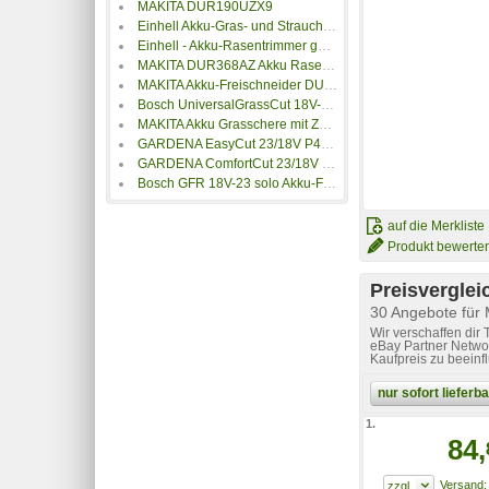
MAKITA DUR190UZX9
Einhell Akku-Gras- und Strauchschere GC-CG 3,6/70 Li
Einhell - Akku-Rasentrimmer ge-ct 18/30 Li-Solo
MAKITA DUR368AZ Akku Rasentrimmer ohne Akku 36V Schnittbreite (max.): 35cm
MAKITA Akku-Freischneider DUR369AZX6
Bosch UniversalGrassCut 18V-26-500
MAKITA Akku Grasschere mit Zubehör, ohne Akku 18V Li-Ion
GARDENA EasyCut 23/18V P4A Ready-To-Use-Set Rasentrimmer inkl. Akku, inkl. Ladegerät 18V
GARDENA ComfortCut 23/18V P4A Ready-To-Use Set
Bosch GFR 18V-23 solo Akku-Freischneider solo Karton
auf die Merkliste
Produkt bewerte
Preisverglei
30 Angebote für
Wir verschaffen dir
eBay Partner Networ
Kaufpreis zu beeinf
nur sofort liefer
1.
84,