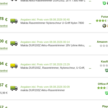
Makita Akku-Rasentrimmer DUR193Z 18 V 7.800 min-1
...
260 mm 0088381762670
Futu
78
€
Preis vom 08.08.2026 00:40
Makita Rasentrimmer Nylonschnur U-Griff Nylon 7800
...
RPM Schwarz 18V 260mm 7800rpm 1.65mm
(DUR193Z)
00
€
Amazon 
Preis vom 08.08.2026 00:14
Makita DUR193Z Akku-Rasentrimmer 18V (ohne Akku,
...
ohne Ladegerät) DUR193Z 0088381762670
Garten/Garten/Rasenmäher & elektrische
Gartenwerkzeuge/Elektrische Gartenwerkzeuge
Kauf
94
€
Preis vom 07.08.2026 23:29
Makita DUR193Z, Rasentrimmer, Nylonschnur, U-Griff,
...
Nylon, 7800 RPM, Schwarz
Office-P
57
€
Preis vom 08.08.2026 00:09
makita DUR193Z Akku-Rasentrimmer
5,99 €
Pla
57