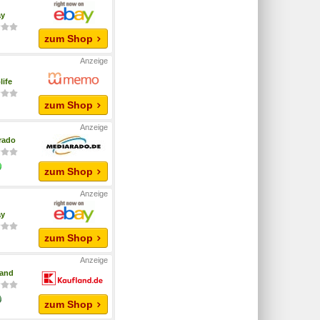
ay
zum Shop
life
zum Shop
rado
zum Shop
ay
zum Shop
land
zum Shop