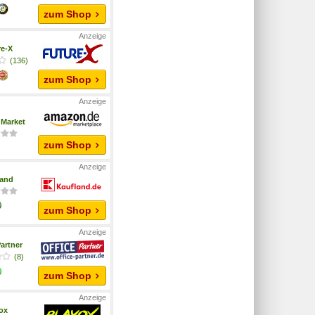
zum Shop
re-X
(136)
zum Shop
Market
zum Shop
land
zum Shop
artner
(8)
zum Shop
yox