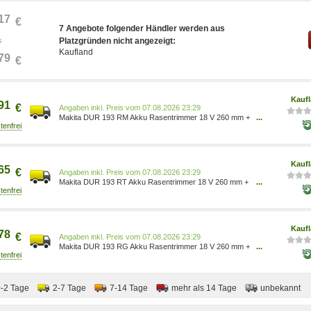
17
€
7 Angebote folgender Händler werden aus
s
Platzgründen nicht angezeigt:
Kaufland
79
€
Kauf
91
€
Preis vom 07.08.2026 23:29
Makita DUR 193 RM Akku Rasentrimmer 18 V 260 mm +
...
2x Akku 4,0 Ah + Ladegerät DUR193Z
Kauf
65
€
Preis vom 07.08.2026 23:29
Makita DUR 193 RT Akku Rasentrimmer 18 V 260 mm +
...
2x Akku 5,0 Ah + Ladegerät DUR193Z
Kauf
78
€
Preis vom 07.08.2026 23:29
Makita DUR 193 RG Akku Rasentrimmer 18 V 260 mm +
...
2x Akku 6,0 Ah + Ladegerät DUR193Z
0-2 Tage
2-7 Tage
7-14 Tage
mehr als 14 Tage
unbekannt