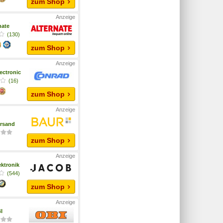
zum Shop
nate
(130)
zum Shop
ectronic
(16)
zum Shop
ersand
zum Shop
ktronik
(544)
zum Shop
I