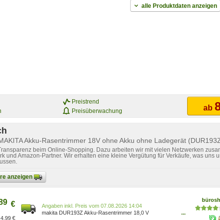
alle Produktdaten anzeigen
Preistrend
8
ab
n
Preisüberwachung
ch
 MAKITA Akku-Rasentrimmer 18V ohne Akku ohne Ladegerät (DUR193
 Transparenz beim Online-Shopping. Dazu arbeiten wir mit vielen Netzwerken zusa
k und Amazon-Partner. Wir erhalten eine kleine Vergütung für Verkäufe, was uns u
lussen.
bare anzeigen
büros
89
€
Preis vom 07.08.2026 14:04
makita DUR193Z Akku-Rasentrimmer 18,0 V
...
4,99 €
0088381762670