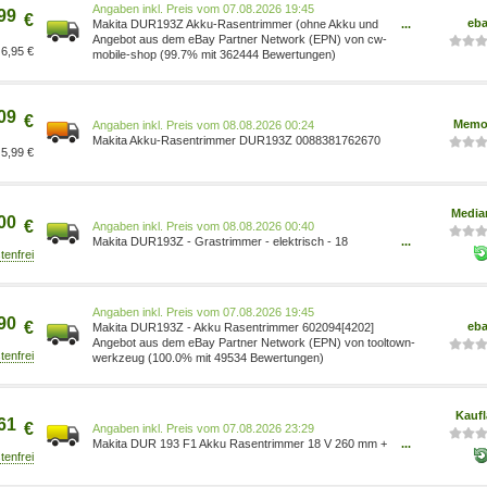
Preis vom 07.08.2026 19:45
99
€
eb
Makita DUR193Z Akku-Rasentrimmer (ohne Akku und
...
Ladegerät)
Angebot aus dem eBay Partner Network (EPN) von cw-
6,95 €
mobile-shop (99.7% mit 362444 Bewertungen)
09
€
Memo
Preis vom 08.08.2026 00:24
Makita Akku-Rasentrimmer DUR193Z 0088381762670
5,99 €
Media
00
€
Preis vom 08.08.2026 00:40
Makita DUR193Z - Grastrimmer - elektrisch - 18
...
0088381762670
Preis vom 07.08.2026 19:45
90
€
eb
Makita DUR193Z - Akku Rasentrimmer 602094[4202]
Angebot aus dem eBay Partner Network (EPN) von tooltown-
werkzeug (100.0% mit 49534 Bewertungen)
Kauf
61
€
Preis vom 07.08.2026 23:29
Makita DUR 193 F1 Akku Rasentrimmer 18 V 260 mm +
...
1x Akku 3,0 Ah - ohne Ladegerät DUR193Z