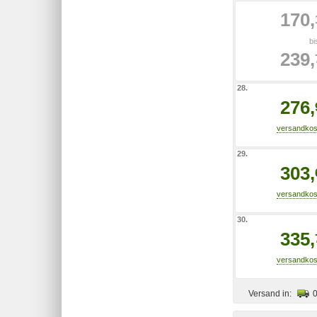
170,
bi
239,
28.
276,
29.
303,
30.
335,
Versand in: