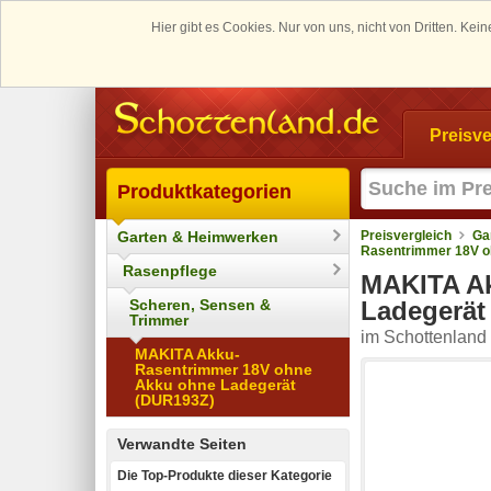
Hier gibt es Cookies. Nur von uns, nicht von Dritten. K
Preisve
Produktkategorien
Garten & Heimwerken
Preisvergleich
Ga
Rasentrimmer 18V o
Rasenpflege
MAKITA Ak
Scheren, Sensen &
Ladegerät
Trimmer
im Schottenland 
MAKITA Akku-
Rasentrimmer 18V ohne
Akku ohne Ladegerät
(DUR193Z)
Verwandte Seiten
Die Top-Produkte dieser Kategorie