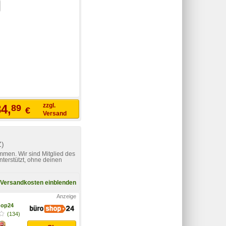
zzgl.
4,
89
€
Versand
Z)
mmen. Wir sind Mitglied des
nterstützt, ohne deinen
Versandkosten einblenden
hop24
(134)