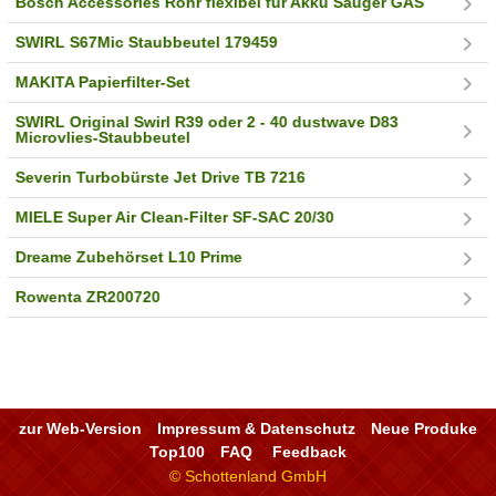
Bosch Accessories Rohr flexibel für Akku Sauger GAS
SWIRL S67Mic Staubbeutel 179459
MAKITA Papierfilter-Set
SWIRL Original Swirl R39 oder 2 - 40 dustwave D83
Microvlies-Staubbeutel
Severin Turbobürste Jet Drive TB 7216
MIELE Super Air Clean-Filter SF-SAC 20/30
Dreame Zubehörset L10 Prime
Rowenta ZR200720
zur Web-Version
Impressum & Datenschutz
Neue Produke
Top100
FAQ
Feedback
© Schottenland GmbH