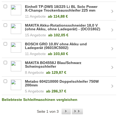
Einhell TP-DWS 18/225 Li BL Solo Power
X-Change Trockenbauschleifer 225 mm
(4259995)
11 Angebote
ab
114,88 €
MAKITA Akku-Rotationsschneider 18,0 V
(ohne Akku, ohne Ladegerät) - (DCO180Z)
15 Angebote
ab
102,05 €
BOSCH GRO 10.8V ohne Akku und
Ladegerät (06019C5002)
11 Angebote
ab
103,60 €
MAKITA BO4558J Blau/Schwarz
Schwingschleifer
8 Angebote
ab
129,87 €
Metabo 604210000 Doppelschleifer 750W
200mm
5 Angebote
ab
286,37 €
Beliebteste Schleifmaschinen vergleichen
Seite 1 von 3