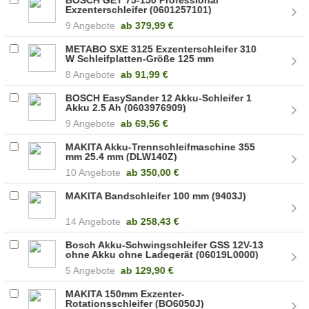
Exzenterschleifer (0601257101)
9 Angebote
ab
379,99 €
METABO SXE 3125 Exzenterschleifer 310
W Schleifplatten-Größe 125 mm
(600443000)
8 Angebote
ab
91,99 €
BOSCH EasySander 12 Akku-Schleifer 1
Akku 2.5 Ah (0603976909)
9 Angebote
ab
69,56 €
MAKITA Akku-Trennschleifmaschine 355
mm 25.4 mm (DLW140Z)
10 Angebote
ab
350,00 €
MAKITA Bandschleifer 100 mm (9403J)
14 Angebote
ab
258,43 €
Bosch Akku-Schwingschleifer GSS 12V-13
ohne Akku ohne Ladegerät (06019L0000)
5 Angebote
ab
129,90 €
MAKITA 150mm Exzenter-
Rotationsschleifer (BO6050J)