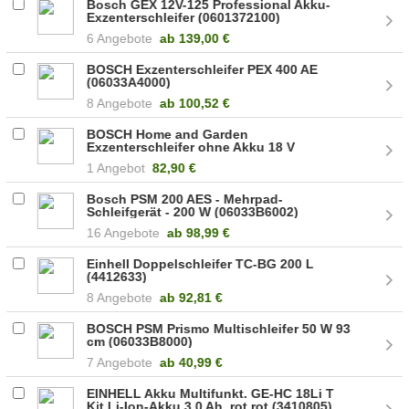
Bosch GEX 12V-125 Professional Akku-
Exzenterschleifer (0601372100)
6 Angebote
ab
139,00 €
BOSCH Exzenterschleifer PEX 400 AE
(06033A4000)
8 Angebote
ab
100,52 €
BOSCH Home and Garden
Exzenterschleifer ohne Akku 18 V
AdvancedOrbit 18 125 mm (06033D2100)
1 Angebot
82,90 €
Bosch PSM 200 AES - Mehrpad-
Schleifgerät - 200 W (06033B6002)
16 Angebote
ab
98,99 €
Einhell Doppelschleifer TC-BG 200 L
(4412633)
8 Angebote
ab
92,81 €
BOSCH PSM Prismo Multischleifer 50 W 93
cm (06033B8000)
7 Angebote
ab
40,99 €
EINHELL Akku Multifunkt. GE-HC 18Li T
Kit Li-Ion-Akku 3,0 Ah, rot rot (3410805)