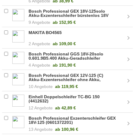
6 Angebote
ab
38,99 €
Bosch Professional GEX 18V-125solo
Akku-Exzenterschleifer bürstenlos 18V
125mm (0601372200)
9 Angebote
ab
152,95 €
MAKITA BO4565
2 Angebote
ab
109,00 €
Bosch Professional GGS 18V-20solo
0.601.9B5.400 Akku-Geradschleifer
(06019B5400)
4 Angebote
ab
191,90 €
Bosch Professional GEX 12V-125 (C)
Akku-Exzenterschleifer ohne Akku,
bürstenlos 12V 1 (0601372101)
10 Angebote
ab
119,95 €
Einhell Doppelschleifer TC-BG 150
(4412632)
12 Angebote
ab
42,89 €
Bosch Professional Exzenterschleifer GEX
18V-125 (0601372201)
13 Angebote
ab
100,96 €