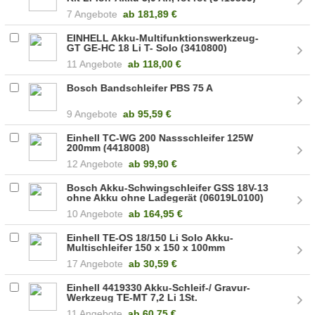
7 Angebote
ab
181,89 €
EINHELL Akku-Multifunktionswerkzeug-
GT GE-HC 18 Li T- Solo (3410800)
11 Angebote
ab
118,00 €
Bosch Bandschleifer PBS 75 A
9 Angebote
ab
95,59 €
Einhell TC-WG 200 Nassschleifer 125W
200mm (4418008)
12 Angebote
ab
99,90 €
Bosch Akku-Schwingschleifer GSS 18V-13
ohne Akku ohne Ladegerät (06019L0100)
10 Angebote
ab
164,95 €
Einhell TE-OS 18/150 Li Solo Akku-
Multischleifer 150 x 150 x 100mm
(4460708)
17 Angebote
ab
30,59 €
Einhell 4419330 Akku-Schleif-/ Gravur-
Werkzeug TE-MT 7,2 Li 1St.
11 Angebote
ab
60,75 €