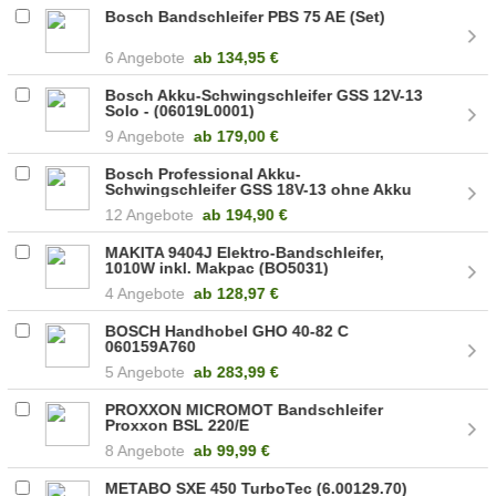
Bosch Bandschleifer PBS 75 AE (Set)
6 Angebote
ab
134,95 €
Bosch Akku-Schwingschleifer GSS 12V-13
Solo - (06019L0001)
9 Angebote
ab
179,00 €
Bosch Professional Akku-
Schwingschleifer GSS 18V-13 ohne Akku
ohne Ladegerät (06019L0101)
12 Angebote
ab
194,90 €
MAKITA 9404J Elektro-Bandschleifer,
1010W inkl. Makpac (BO5031)
4 Angebote
ab
128,97 €
BOSCH Handhobel GHO 40-82 C
060159A760
5 Angebote
ab
283,99 €
PROXXON MICROMOT Bandschleifer
Proxxon BSL 220/E
8 Angebote
ab
99,99 €
METABO SXE 450 TurboTec (6.00129.70)