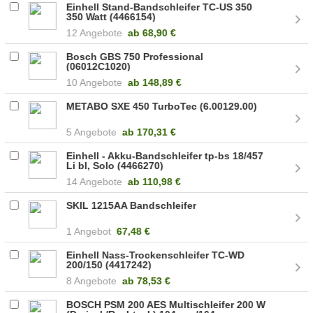
Einhell Stand-Bandschleifer TC-US 350
350 Watt (4466154)
12 Angebote
ab
68,90 €
Bosch GBS 750 Professional
(06012C1020)
10 Angebote
ab
148,89 €
METABO SXE 450 TurboTec (6.00129.00)
5 Angebote
ab
170,31 €
Einhell - Akku-Bandschleifer tp-bs 18/457
Li bl, Solo (4466270)
14 Angebote
ab
110,98 €
SKIL 1215AA Bandschleifer
1 Angebot
67,48 €
Einhell Nass-Trockenschleifer TC-WD
200/150 (4417242)
8 Angebote
ab
78,53 €
BOSCH PSM 200 AES Multischleifer 200 W