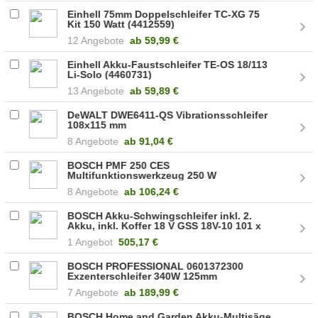
Einhell 75mm Doppelschleifer TC-XG 75
Kit 150 Watt (4412559)
12 Angebote
ab
59,99 €
Einhell Akku-Faustschleifer TE-OS 18/113
Li-Solo (4460731)
13 Angebote
ab
59,89 €
DeWALT DWE6411-QS Vibrationsschleifer
108x115 mm
8 Angebote
ab
91,04 €
BOSCH PMF 250 CES
Multifunktionswerkzeug 250 W
(0603102100)
8 Angebote
ab
106,24 €
BOSCH Akku-Schwingschleifer inkl. 2.
Akku, inkl. Koffer 18 V GSS 18V-10 101 x
113 mm (06019D0201)
1 Angebot
505,17 €
BOSCH PROFESSIONAL 0601372300
Exzenterschleifer 340W 125mm
7 Angebote
ab
189,99 €
BOSCH Home and Garden Akku-Multisäge