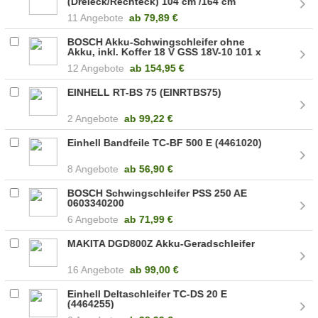
(Dreieck/Rechteck) 104 cm /164 cm
(06033B6000)
11 Angebote
ab
79,89 €
BOSCH Akku-Schwingschleifer ohne
Akku, inkl. Koffer 18 V GSS 18V-10 101 x
113 mm, 115 x (06019D0202)
12 Angebote
ab
154,95 €
EINHELL RT-BS 75 (EINRTBS75)
2 Angebote
ab
99,22 €
Einhell Bandfeile TC-BF 500 E (4461020)
8 Angebote
ab
56,90 €
BOSCH Schwingschleifer PSS 250 AE
0603340200
6 Angebote
ab
71,99 €
MAKITA DGD800Z Akku-Geradschleifer
16 Angebote
ab
99,00 €
Einhell Deltaschleifer TC-DS 20 E
(4464255)