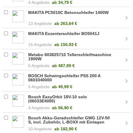
4 Angebote
ab
34,79 €
MAKITA PC5010C Betonschleifer 1400W
13 Angebote
ab
263,64 €
MAKITA Exzenterschleifer BO5041J
16 Angebote
ab
150,93 €
Metabo 603825710 Tellerschleifmaschine
1900W
5 Angebote
ab
487,89 €
BOSCH Schwingschleifer PSS 200 A
0603340000
5 Angebote
ab
49,99 €
Bosch EasyOrbit 18V-10 solo
(06033E4000)
4 Angebote
ab
56,90 €
Bosch Akku-Geradschleifer GWG 12V-50
S, incl. Zubehör, L-BOXX mit Einlagen
(06013A7001)
10 Angebote
ab
182,90 €