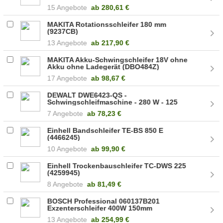
15 Angebote
ab
280,61 €
MAKITA Rotationsschleifer 180 mm
(9237CB)
13 Angebote
ab
217,90 €
MAKITA Akku-Schwingschleifer 18V ohne
Akku ohne Ladegerät (DBO484Z)
17 Angebote
ab
98,67 €
DEWALT DWE6423-QS -
Schwingschleifmaschine - 280 W - 125
mm
7 Angebote
ab
78,23 €
Einhell Bandschleifer TE-BS 850 E
(4466245)
10 Angebote
ab
99,90 €
Einhell Trockenbauschleifer TC-DWS 225
(4259945)
8 Angebote
ab
81,49 €
BOSCH Professional 060137B201
Exzenterschleifer 400W 150mm
13 Angebote
ab
254,99 €