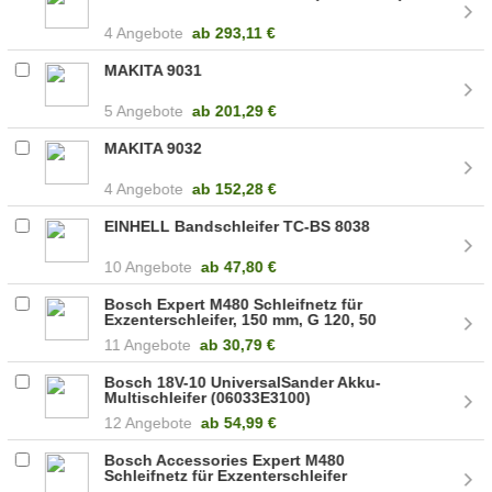
4 Angebote
ab
293,11 €
MAKITA 9031
5 Angebote
ab
201,29 €
MAKITA 9032
4 Angebote
ab
152,28 €
EINHELL Bandschleifer TC-BS 8038
10 Angebote
ab
47,80 €
Bosch Expert M480 Schleifnetz für
Exzenterschleifer, 150 mm, G 120, 50
Stück (2608900700)
11 Angebote
ab
30,79 €
Bosch 18V-10 UniversalSander Akku-
Multischleifer (06033E3100)
12 Angebote
ab
54,99 €
Bosch Accessories Expert M480
Schleifnetz für Exzenterschleifer
ungelocht Körnung num 8 (2608900698)