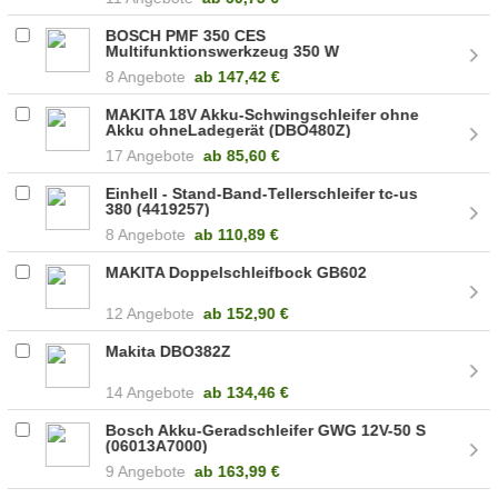
BOSCH PMF 350 CES
Multifunktionswerkzeug 350 W
(0603102200)
8 Angebote
ab
147,42 €
MAKITA 18V Akku-Schwingschleifer ohne
Akku ohneLadegerät (DBO480Z)
17 Angebote
ab
85,60 €
Einhell - Stand-Band-Tellerschleifer tc-us
380 (4419257)
8 Angebote
ab
110,89 €
MAKITA Doppelschleifbock GB602
12 Angebote
ab
152,90 €
Makita DBO382Z
14 Angebote
ab
134,46 €
Bosch Akku-Geradschleifer GWG 12V-50 S
(06013A7000)
9 Angebote
ab
163,99 €