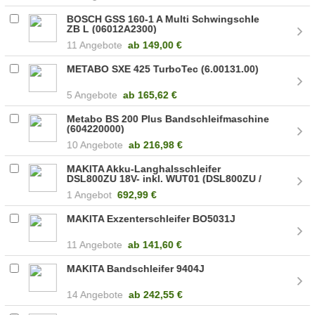
BOSCH GSS 160-1 A Multi Schwingschle
ZB L (06012A2300)
11 Angebote
ab
149,00 €
METABO SXE 425 TurboTec (6.00131.00)
5 Angebote
ab
165,62 €
Metabo BS 200 Plus Bandschleifmaschine
(604220000)
10 Angebote
ab
216,98 €
MAKITA Akku-Langhalsschleifer
DSL800ZU 18V- inkl. WUT01 (DSL800ZU /
ZX)
1 Angebot
692,99 €
MAKITA Exzenterschleifer BO5031J
11 Angebote
ab
141,60 €
MAKITA Bandschleifer 9404J
14 Angebote
ab
242,55 €