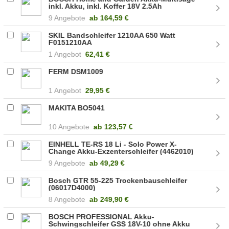
inkl. Akku, inkl. Koffer 18V 2.5Ah
AdvancedCut 18 (06033D5101)
9 Angebote
ab
164,59 €
SKIL Bandschleifer 1210AA 650 Watt
F0151210AA
1 Angebot
62,41 €
FERM DSM1009
1 Angebot
29,95 €
MAKITA BO5041
10 Angebote
ab
123,57 €
EINHELL TE-RS 18 Li - Solo Power X-
Change Akku-Exzenterschleifer (4462010)
9 Angebote
ab
49,29 €
Bosch GTR 55-225 Trockenbauschleifer
(06017D4000)
8 Angebote
ab
249,90 €
BOSCH PROFESSIONAL Akku-
Schwingschleifer GSS 18V-10 ohne Akku