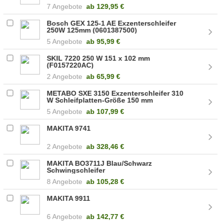
ohne Ladegerät (06019D0200)
7 Angebote
ab
129,95 €
Bosch GEX 125-1 AE Exzenterschleifer
250W 125mm (0601387500)
5 Angebote
ab
95,99 €
SKIL 7220 250 W 151 x 102 mm
(F0157220AC)
2 Angebote
ab
65,99 €
METABO SXE 3150 Exzenterschleifer 310
W Schleifplatten-Größe 150 mm
(600444000)
5 Angebote
ab
107,99 €
MAKITA 9741
2 Angebote
ab
328,46 €
MAKITA BO3711J Blau/Schwarz
Schwingschleifer
8 Angebote
ab
105,28 €
MAKITA 9911
6 Angebote
ab
142,77 €