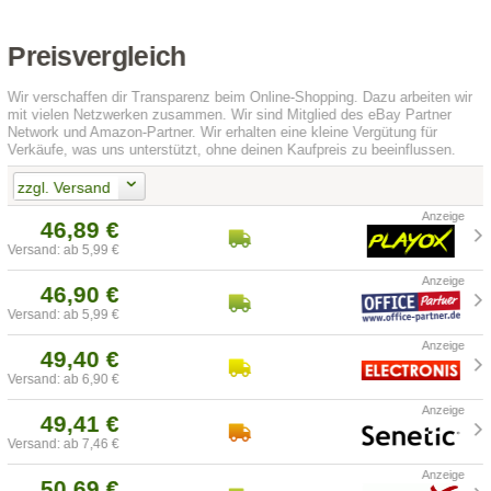
Preisvergleich
Wir verschaffen dir Transparenz beim Online-Shopping. Dazu arbeiten wir
mit vielen Netzwerken zusammen. Wir sind Mitglied des eBay Partner
Network und Amazon-Partner. Wir erhalten eine kleine Vergütung für
Verkäufe, was uns unterstützt, ohne deinen Kaufpreis zu beeinflussen.
zzgl. Versand
46,89 €
Versand: ab 5,99 €
46,90 €
Versand: ab 5,99 €
49,40 €
Versand: ab 6,90 €
49,41 €
Versand: ab 7,46 €
50,69 €