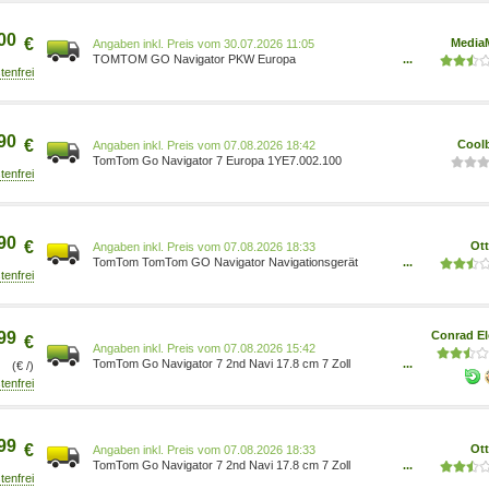
einzigartige Magnethalterung) 636926107501
0636926107501 Elektronik & Foto/Elektronik &
Foto/Navigation
00
€
Media
Preis vom 30.07.2026 11:05
TOMTOM GO Navigator PKW Europa
...
1YE7.002.100/MSH
90
€
Cool
Preis vom 07.08.2026 18:42
TomTom Go Navigator 7 Europa 1YE7.002.100
90
€
Ot
Preis vom 07.08.2026 18:33
TomTom TomTom GO Navigator Navigationsgerät
...
(Europa, Karten-Updates, Bluetooth) 0636926107501
99
Conrad El
€
Preis vom 07.08.2026 15:42
TomTom Go Navigator 7 2nd Navi 17.8 cm 7 Zoll
...
(€ /)
Britische Inseln, Europa 0636926107501
99
€
Ot
Preis vom 07.08.2026 18:33
TomTom Go Navigator 7 2nd Navi 17.8 cm 7 Zoll
...
Britische Inseln, Europa Navigationsgerät