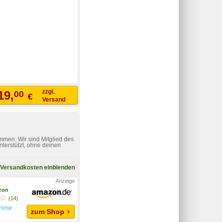
zzgl.
19,
00
€
Versand
mmen. Wir sind Mitglied des
nterstützt, ohne deinen
Versandkosten einblenden
zon
(14)
zum Shop