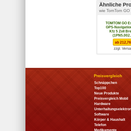
Ähnliche Pr
wie TomTom GO N
TOMTOM GO Es
GPS-Navigatio
Kfz 5 Zoll Bre
(1PN5.002.
ab 212,76
zzgl. Vers
Preisvergleich
Schnäppchen
Top100
Neue Produkte
Preisvergleich Mobil
Hardware
Unterhaltungselektron
Software
Körper & Haushalt
Telefon
Medikamente