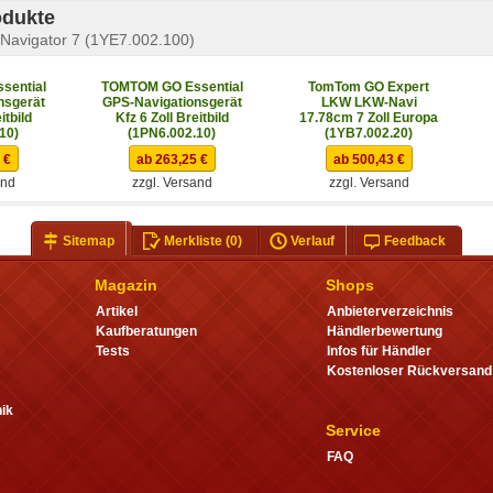
odukte
avigator 7 (1YE7.002.100)
sential
TOMTOM GO Essential
TomTom GO Expert
nsgerät
GPS-Navigationsgerät
LKW LKW-Navi
itbild
Kfz 6 Zoll Breitbild
17.78cm 7 Zoll Europa
10)
(1PN6.002.10)
(1YB7.002.20)
 €
ab 263,25 €
ab 500,43 €
and
zzgl. Versand
zzgl. Versand
Sitemap
Merkliste
(0)
Verlauf
Feedback
Magazin
Shops
Artikel
Anbieterverzeichnis
Kaufberatungen
Händlerbewertung
Tests
Infos für Händler
Kostenloser Rückversand
ik
Service
FAQ