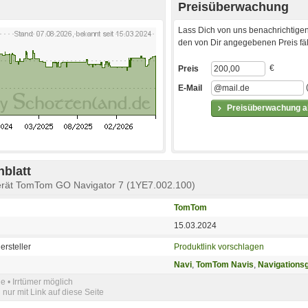
Preisüberwachung
Lass Dich von uns benachrichtigen
den von Dir angegebenen Preis fäll
€
Preis
E-Mail
Preisüberwachung ak
blatt
gerät TomTom GO Navigator 7 (1YE7.002.100)
TomTom
15.03.2024
ersteller
Produktlink vorschlagen
Navi
,
TomTom Navis
,
Navigationsg
e • Irrtümer möglich
nur mit Link auf diese Seite