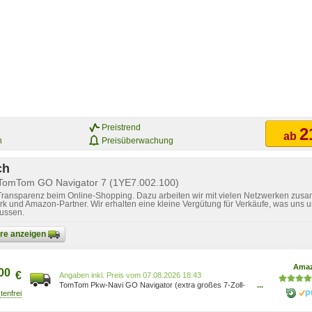
Preistrend
2
ab
n
Preisüberwachung
ch
 TomTom GO Navigator 7 (1YE7.002.100)
 Transparenz beim Online-Shopping. Dazu arbeiten wir mit vielen Netzwerken zusa
k und Amazon-Partner. Wir erhalten eine kleine Vergütung für Verkäufe, was uns u
lussen.
bare anzeigen
Ama
00
€
Preis vom 07.08.2026 18:43
TomTom Pkw-Navi GO Navigator (extra großes 7-Zoll-
...
Display, Stauvermeidung Dank TomTom Traffic, Karten
von Europa, Wi-Fi-Updates, Premium Services,