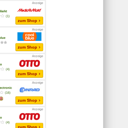
Markt
(1)
zum Shop
blue
zum Shop
to
(4)
zum Shop
ectronic
(16)
zum Shop
to
(4)
zum Shop