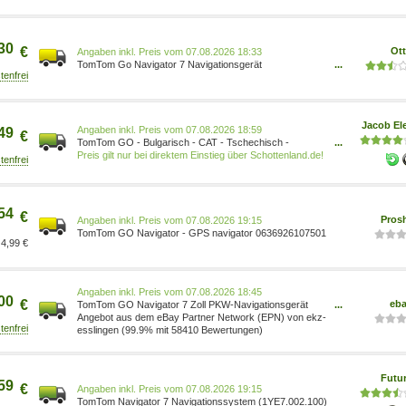
0636926107501
30
€
Ot
Preis vom 07.08.2026 18:33
TomTom Go Navigator 7 Navigationsgerät
...
Navigationsgerät 0636926107501
Jacob Ele
Preis vom 07.08.2026 18:59
49
€
TomTom GO - Bulgarisch - CAT - Tschechisch -
...
Dänisch - Deutsch - Niederländisch - Englisch -
Preis gilt nur bei direktem Einstieg über Schottenland.de!
Spanisch - Estnisch,... - 12 Monat( e) - Ganz Europa -
17,8 cm (7 ) - 1024 x 600 Pixel - Flash (1YE7.002.100)
54
€
Pros
Preis vom 07.08.2026 19:15
TomTom GO Navigator - GPS navigator 0636926107501
4,99 €
Preis vom 07.08.2026 18:45
00
€
eb
TomTom GO Navigator 7 Zoll PKW-Navigationsgerät
...
Fahrspurführung Sprachsteuerung 1YE7.002.100
Angebot aus dem eBay Partner Network (EPN) von ekz-
esslingen (99.9% mit 58410 Bewertungen)
Futu
59
€
Preis vom 07.08.2026 19:15
TomTom Navigator 7 Navigationssystem (1YE7.002.100)