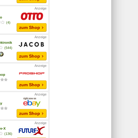
to
(4)
zum Shop
ktronik
(544)
zum Shop
hop
zum Shop
ay
zum Shop
re-X
(136)