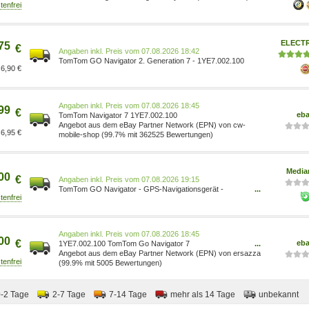
ELECT
75
€
Preis vom 07.08.2026 18:42
TomTom GO Navigator 2. Generation 7 - 1YE7.002.100
6,90 €
Preis vom 07.08.2026 18:45
99
€
eb
TomTom Navigator 7 1YE7.002.100
Angebot aus dem eBay Partner Network (EPN) von cw-
6,95 €
mobile-shop (99.7% mit 362525 Bewertungen)
Media
00
€
Preis vom 07.08.2026 19:15
TomTom GO Navigator - GPS-Navigationsgerät -
...
0636926107501
Preis vom 07.08.2026 18:45
00
€
eb
1YE7.002.100 TomTom Go Navigator 7
...
Navigationssystem Bluetooth ~D~
Angebot aus dem eBay Partner Network (EPN) von ersazza
(99.9% mit 5005 Bewertungen)
0-2 Tage
2-7 Tage
7-14 Tage
mehr als 14 Tage
unbekannt