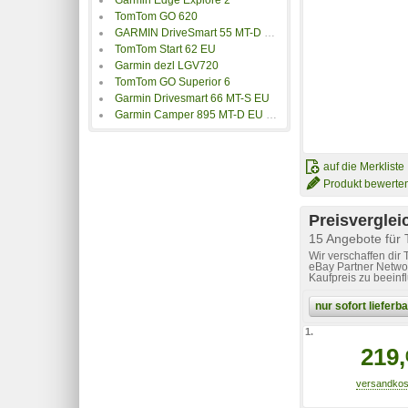
TomTom GO 620
GARMIN DriveSmart 55 MT-D EU Navi 13.9cm 5.5 Zoll Europa
TomTom Start 62 EU
Garmin dezl LGV720
TomTom GO Superior 6
Garmin Drivesmart 66 MT-S EU
Garmin Camper 895 MT-D EU Navigationssystem
auf die Merkliste
Produkt bewerte
Preisverglei
15 Angebote für
Wir verschaffen dir
eBay Partner Networ
Kaufpreis zu beeinf
nur sofort liefer
1.
219,