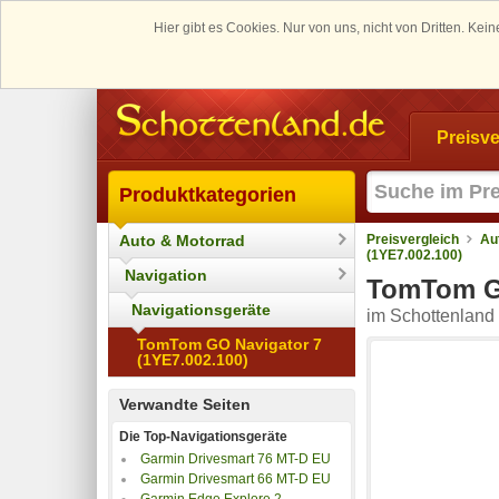
Hier gibt es Cookies. Nur von uns, nicht von Dritten. K
Preisve
Produktkategorien
Auto & Motorrad
Preisvergleich
Au
(1YE7.002.100)
Navigation
TomTom GO
Navigationsgeräte
im Schottenland 
TomTom GO Navigator 7
(1YE7.002.100)
Verwandte Seiten
Die Top-Navigationsgeräte
Garmin Drivesmart 76 MT-D EU
Garmin Drivesmart 66 MT-D EU
Garmin Edge Explore 2