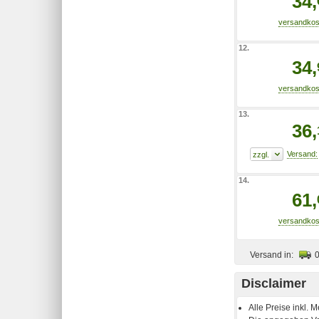
34,
12.
34,
13.
36,
14.
61,
Versand in:
Disclaimer