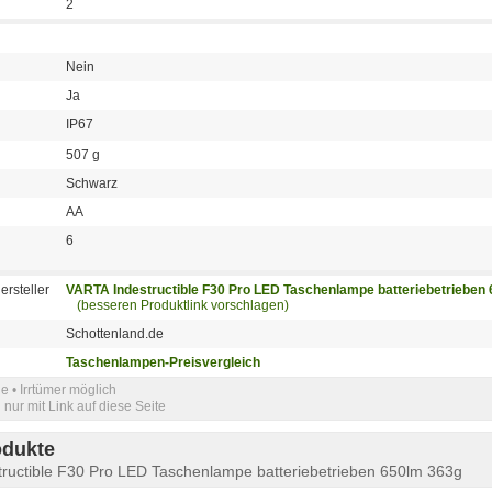
2
Nein
Ja
IP67
507 g
Schwarz
AA
6
ersteller
VARTA Indestructible F30 Pro LED Taschenlampe batteriebetrieben
(besseren Produktlink vorschlagen)
Schottenland.de
Taschenlampen-Preisvergleich
e • Irrtümer möglich
nur mit Link auf diese Seite
odukte
ructible F30 Pro LED Taschenlampe batteriebetrieben 650lm 363g