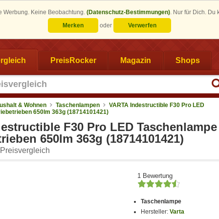
eine Werbung. Keine Beobachtung.
(Datenschutz-Bestimmungen)
.
Nur für Dich. Du
Merken
oder
Verwerfen
rgleich
PreisRocker
Magazin
Shops
ushalt & Wohnen
Taschenlampen
VARTA Indestructible F30 Pro LED
iebetrieben 650lm 363g (18714101421)
estructible F30 Pro LED Taschenlampe
trieben 650lm 363g (18714101421)
Preisvergleich
1 Bewertung
Taschenlampe
Hersteller:
Varta