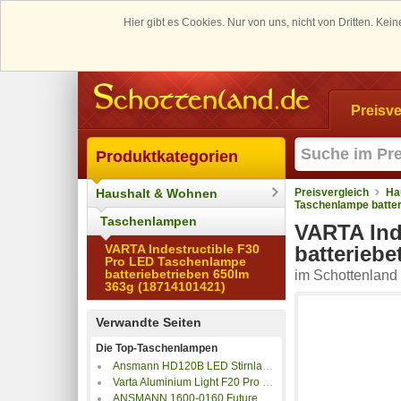
Hier gibt es Cookies. Nur von uns, nicht von Dritten. K
Preisve
Produktkategorien
Haushalt & Wohnen
Preisvergleich
Ha
Taschenlampe batter
Taschenlampen
VARTA Ind
VARTA Indestructible F30
batteriebe
Pro LED Taschenlampe
batteriebetrieben 650lm
im Schottenland 
363g (18714101421)
Verwandte Seiten
Die Top-Taschenlampen
Ansmann HD120B LED Stirnlampe batteriebetrieben 125lm 15h
Varta Aluminium Light F20 Pro LED Taschenlampe batteriebetrieben 250lm 35h
ANSMANN 1600-0160 Future T120 Penlight batteriebetrieben LED 115mm Schwarz