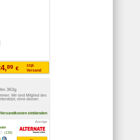
zzgl.
4,
89
€
Versand
0lm 363g
mmen. Wir sind Mitglied des
nterstützt, ohne deinen
Versandkosten einblenden
nate
(130)