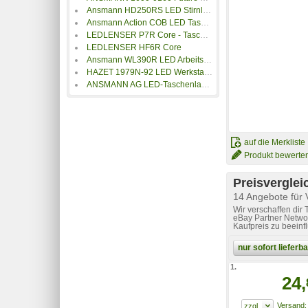
Ansmann HD250RS LED Stirnlampe akkubetrieben 250lm
Ansmann Action COB LED Taschenlampe batteriebetrieben 175lm 6h
LEDLENSER P7R Core - Taschenlampe ZB.502181
LEDLENSER HF6R Core
Ansmann WL390R LED Arbeitsleuchte akkubetrieben 385lm 186g
HAZET 1979N-92 LED Werkstattleuchte
ANSMANN AG LED-Taschenlampe M100F, fokussierbar
auf die Merkliste
Produkt bewerte
Preisverglei
14 Angebote für 
Wir verschaffen dir
eBay Partner Networ
Kaufpreis zu beeinf
nur sofort liefer
1.
24,