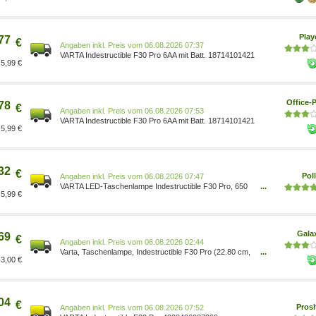
stoßfest nach IK08, spritzwasser- und staubgeschützt
nach IP67 1829620
Pla
77
€
Preis vom 06.08.2026 07:37
VARTA Indestructible F30 Pro 6AA mit Batt. 18714101421
5,99 €
Office-P
78
€
Preis vom 06.08.2026 07:53
VARTA Indestructible F30 Pro 6AA mit Batt. 18714101421
5,99 €
32
€
Poll
Preis vom 06.08.2026 07:47
VARTA LED-Taschenlampe Indestructible F30 Pro, 650
...
5,99 €
lm, Batteriebetrieb 4008496987269
Gala
69
€
Preis vom 06.08.2026 02:44
Varta, Taschenlampe, Indestructible F30 Pro (22.80 cm,
...
3,00 €
650 lm) 18714 101 421
04
€
Pros
Preis vom 06.08.2026 07:52