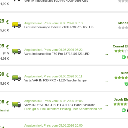
VARTA Indestructible F30 Pro 4008496987269
4,99 €
29
€
Mano
Preis vom 06.08.2026 05:13
Led-taschenlampe Indestructible F30 Pro, 650 Lm,
...
5,95 €
Batteriebetrieb - Varta 4008496987269
99
€
Conrad El
Preis vom 06.08.2026 06:22
(€ /)
Varta Indestructible F30 Pro 18714101421 LED
...
Taschenlampe batteriebetrieben 650 lm 75 h 363 g
4,95 €
4008496987269
reich
99
€
Preis vom 06.08.2026 08:11
Varta VAR IN F30 PRO - LED-Taschenlampe
...
5,95 €
Indestructible, F30 PRO, schwarz, Alu 18714101421
Jacob Ele
Preis vom 06.08.2026 08:05
08
€
Varta INDESTRUCTIBLE F30 PRO Hand-Blinklicht
...
Schwarz LED (18714 101 421)
Preis gilt nur bei direktem Einstieg über Schottenland.de!
Preis vom 05.08.2026 20:00