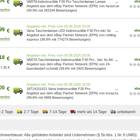
64
€
eb
VARTA Indestructible F30 Pro Taschenlampe Lampe
...
Handlampe mit 6x AA Batterien 18714101421
Angebot aus dem eBay Partner Network (EPN) von 4yourcar
(99.9% mit 283194 Bewertungen)
Preis vom 05.08.2026 20:00
99
€
eb
Varta Taschenlampe LED Indestructible F30 Pro inkl. 6x
...
AA Batterien 18714 18714101421
Angebot aus dem eBay Partner Network (EPN) von rohling-
express (99.8% mit 774279 Bewertungen)
Preis vom 05.08.2026 20:00
18
€
eb
VARTA Taschenlampe Indestructible F30 Pro , inkl. 6x AA
...
4008496987269
Angebot aus dem eBay Partner Network (EPN) von 24-
7,35 €
buerobedarf-schmidt (99.6% mit 2403 Bewertungen)
Preis vom 05.08.2026 20:00
00
€
eb
18714101421 Varta Indestructible F30 Pro
...
Taschenlampe LED ~D~
Angebot aus dem eBay Partner Network (EPN) von ersazza
(99.8% mit 4989 Bewertungen)
0-2 Tage
2-7 Tage
7-14 Tage
mehr als 14 Tage
unbekannt