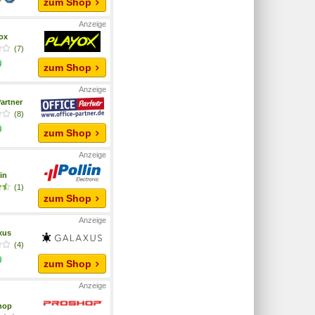
zum Shop
yox
(7)
zum Shop
artner
(8)
zum Shop
in
(1)
zum Shop
xus
(4)
zum Shop
hop