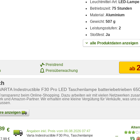
Leuchtmittel-Art:
LED-Lampe
Betriebszeit:
75 Stunden
Material:
Aluminium
Gewicht:
507 g
Leistungsstufen:
2
Stoßfest:
Ja
alle Produktdaten anzeigen
Preistrend
2
ab
n
Preisüberwachung
ch
VARTA Indestructible F30 Pro LED Taschenlampe batteriebetrieben 65
 Transparenz beim Online-Shopping. Dazu arbeiten wir mit vielen Netzwerken zusa
k und Amazon-Partner. Wir erhalten eine kleine Vergütung für Verkäufe, was uns u
lussen.
bare anzeigen
Alter
89
€
Preis vom 06.08.2026 07:47
Varta Indestructible F30 Pro, Taschenlampe
...
7,99 €
18714101421 schwarz Betriebsart: Batterie AA Schutz: