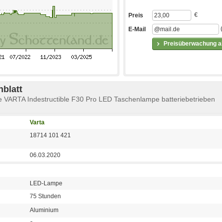
€
Preis
E-Mail
Preisüberwachung ak
blatt
 VARTA Indestructible F30 Pro LED Taschenlampe batteriebetrieben
Varta
18714 101 421
06.03.2020
LED-Lampe
75 Stunden
Aluminium