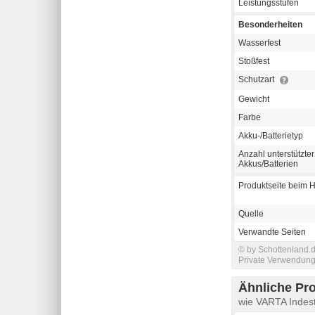
Leistungsstufen
Besonderheiten
Wasserfest
Stoßfest
Schutzart
Gewicht
Farbe
Akku-/Batterietyp
Anzahl unterstützter
Akkus/Batterien
Produktseite beim H
Quelle
Verwandte Seiten
© by Schottenland.d
Private Verwendung 
Ähnliche Pr
wie VARTA Indest