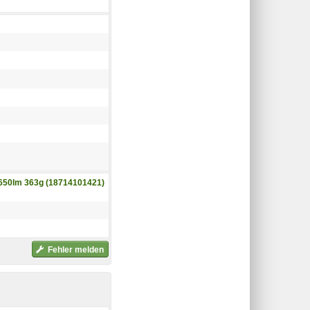
 650lm 363g (18714101421)
Fehler melden