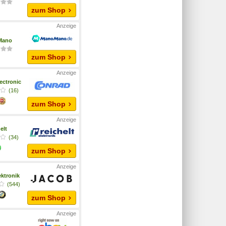
zum Shop
Mano
zum Shop
ectronic
(16)
zum Shop
elt
(34)
zum Shop
ktronik
(544)
zum Shop