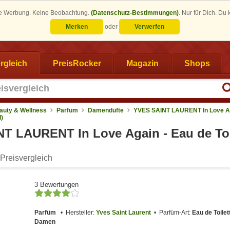
eine Werbung. Keine Beobachtung.
(Datenschutz-Bestimmungen)
.
Nur für Dich. Du
Merken
oder
Verwerfen
rgleich
PreisRocker
Magazin
Shops
auty & Wellness
Parfüm
Damendüfte
YVES SAINT LAURENT In Love Ag
l)
T LAURENT In Love Again - Eau de Toil
Preisvergleich
3 Bewertungen
Parfüm
Hersteller:
Yves Saint Laurent
Parfüm-Art:
Eau de Toilet
Damen