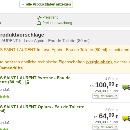
alle Produktdaten anzeigen
Preistrend
n
Preisüberwachung
Produktvorschläge
AURENT In Love Again - Eau de Toilette (80 ml)
 SAINT LAURENT In Love Again - Eau de Toilette (80 ml) ist seit dem
e besitzen ähnliche technische Eigenschaften (
vergleichen
), weitere 
Damendüfte
.
S SAINT LAURENT Yvresse - Eau de
4 Preise
ette (80 ml)
100,
00
€
ab
nduft
1.250,00 € / Liter
S SAINT LAURENT Opium - Eau de Toilette
3 Preise
ml)
64,
99
€
ab
1.299,80 € / Liter
nduft