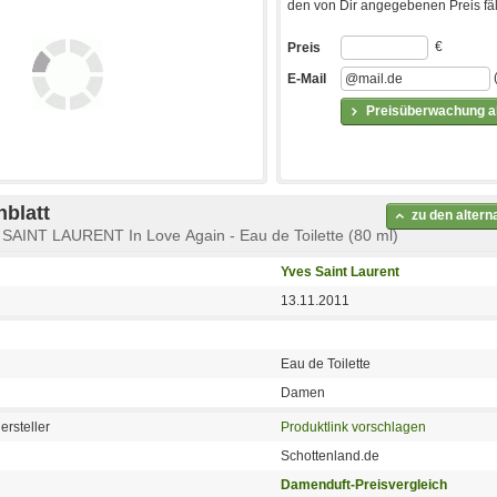
den von Dir angegebenen Preis fäll
€
Preis
E-Mail
Preisüberwachung ak
blatt
zu den alter
SAINT LAURENT In Love Again - Eau de Toilette (80 ml)
Yves Saint Laurent
13.11.2011
Eau de Toilette
Damen
ersteller
Produktlink vorschlagen
Schottenland.de
Damenduft-Preisvergleich