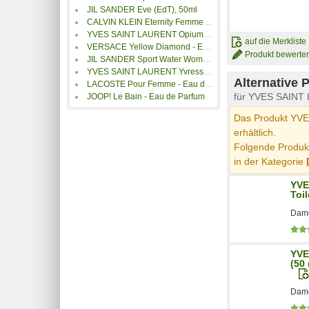
JIL SANDER Eve (EdT), 50ml
CALVIN KLEIN Eternity Femme Eau de Parfum Vapo 100 ml 1KE1901
YVES SAINT LAURENT Opium - Eau de Parfum
auf die Merkliste
VERSACE Yellow Diamond - Eau de Toilette
Produkt bewerte
JIL SANDER Sport Water Woman - Eau de Toilette
YVES SAINT LAURENT Yvresse - Eau de Toilette
Alternative 
LACOSTE Pour Femme - Eau de Parfum
für YVES SAINT L
JOOP! Le Bain - Eau de Parfum
Das Produkt YVES
erhältlich.
Folgende Produkt
in der Kategorie
YVE
Toil
Dame
YVE
(50 
Dame