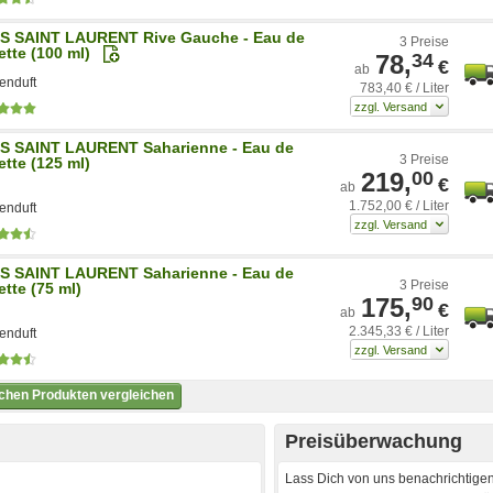
S SAINT LAURENT Rive Gauche - Eau de
3 Preise
ette (100 ml)
78,
34
€
ab
nduft
783,40 € / Liter
S SAINT LAURENT Saharienne - Eau de
3 Preise
ette (125 ml)
219,
00
€
ab
1.752,00 € / Liter
nduft
S SAINT LAURENT Saharienne - Eau de
3 Preise
ette (75 ml)
175,
90
€
ab
2.345,33 € / Liter
nduft
ichen Produkten vergleichen
Preisüberwachung
Lass Dich von uns benachrichtigen