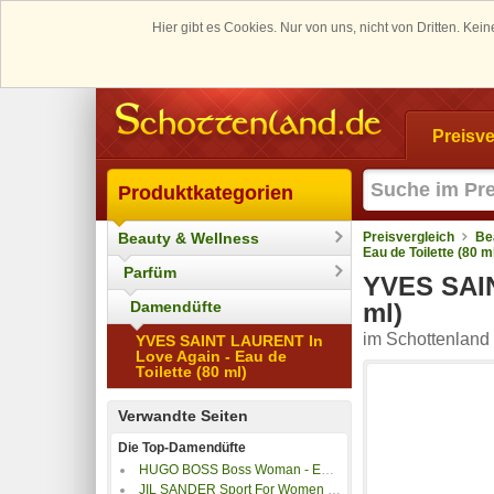
Hier gibt es Cookies. Nur von uns, nicht von Dritten. K
Preisve
Produktkategorien
Beauty & Wellness
Preisvergleich
Be
Eau de Toilette (80 m
Parfüm
YVES SAIN
Damendüfte
ml)
im Schottenland 
YVES SAINT LAURENT In
Love Again - Eau de
Toilette (80 ml)
Verwandte Seiten
Die Top-Damendüfte
HUGO BOSS Boss Woman - Eau de Parfum
JIL SANDER Sport For Women - Eau de Toilette