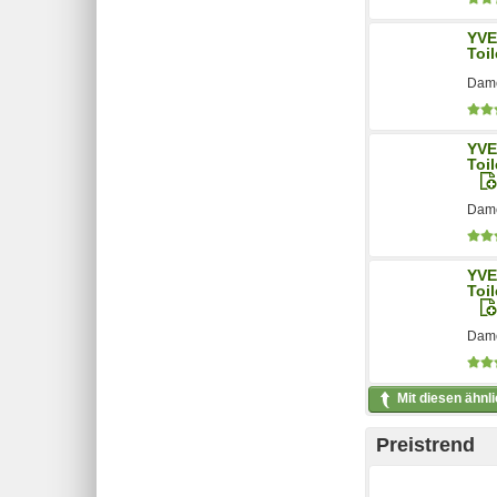
YVE
Toil
Dame
YVE
Toil
Dame
YVE
Toil
Dame
Mit diesen ähnl
Preistrend