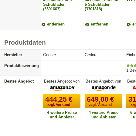
Schubladen
6 Schubladen
(3301663)
(3301818)
entfernen
entfernen
en
Produktdaten
Hersteller
Gedore
Gedore
Einhe
Produktbewertung
-
-
1 Be
Bestes Angebot
Bestes Angebot von
Bestes Angebot von
Best
444,25
€
649,00
€
31
zzgl. Versand
zzgl. Versand
zzg
4 weitere Preise
4 weitere Preise
6 w
und Anbieter
und Anbieter
u