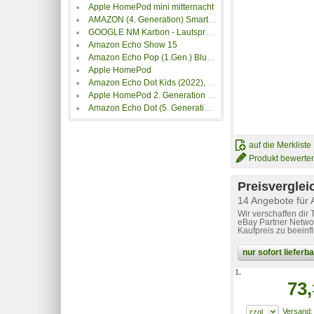
Apple HomePod mini mitternacht
AMAZON (4. Generation) Smarter Lautsprecher mit Alexa, Blaugrau
GOOGLE NM Karbon - Lautsprecher, Sprachsteuerung, Google Nest Mini
Amazon Echo Show 15
Amazon Echo Pop (1.Gen.) Bluetooth-Lautsprecher Lavendel
Apple HomePod
Amazon Echo Dot Kids (2022), Eulen-Design
Apple HomePod 2. Generation Smart Speaker, White
Amazon Echo Dot (5. Generation, 2022), Tiefseeblau
auf die Merkliste
Produkt bewerte
Preisverglei
14 Angebote für
Wir verschaffen dir
eBay Partner Networ
Kaufpreis zu beeinf
nur sofort liefer
1.
73,