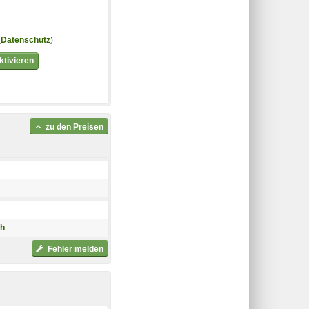
(
Datenschutz
)
tivieren
zu den Preisen
ch
Fehler melden