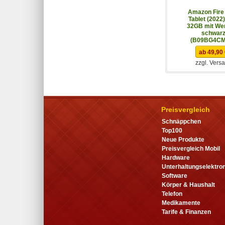
Amazon Fire
Tablet (2022)
32GB mit We
schwar
(B09BG4C
ab 49,90
zzgl. Vers
Preisvergleich
Schnäppchen
Top100
Neue Produkte
Preisvergleich Mobil
Hardware
Unterhaltungselektron
Software
Körper & Haushalt
Telefon
Medikamente
Tarife & Finanzen