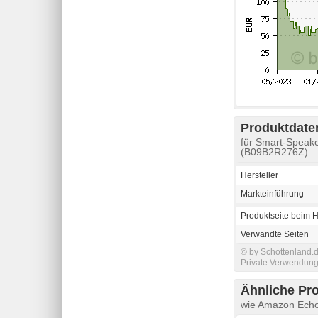
Produktdaten
für Smart-Speak
(B09B2R276Z)
Hersteller
Markteinführung
Produktseite beim H
Verwandte Seiten
© by Schottenland.d
Private Verwendung 
Ähnliche Pr
wie Amazon Echo