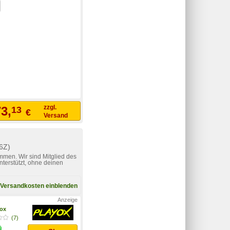
zzgl.
3,
13
€
Versand
6Z)
mmen. Wir sind Mitglied des
nterstützt, ohne deinen
Versandkosten einblenden
yox
(7)