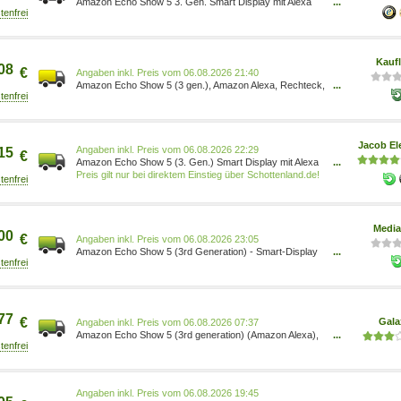
Amazon Echo Show 5 3. Gen. Smart Display mit Alexa
...
Blue (B09B2R276Z)
Kauf
08
€
Preis vom 06.08.2026 21:40
Amazon Echo Show 5 (3 gen.), Amazon Alexa, Rechteck,
...
Blau, Android, Fire OS, iOS, 14 cm (5.5 ), MediaTek
B09B2R276Z
Jacob El
Preis vom 06.08.2026 22:29
15
€
Amazon Echo Show 5 (3. Gen.) Smart Display mit Alexa
...
Blue (B09B2R276Z)
Preis gilt nur bei direktem Einstieg über Schottenland.de!
Media
00
€
Preis vom 06.08.2026 23:05
Amazon Echo Show 5 (3rd Generation) - Smart-Display
...
0840080518756
77
€
Gala
Preis vom 06.08.2026 07:37
Amazon Echo Show 5 (3rd generation) (Amazon Alexa),
...
Smart Speaker, Weiss, Blau B09B2R276Z
Preis vom 06.08.2026 19:45