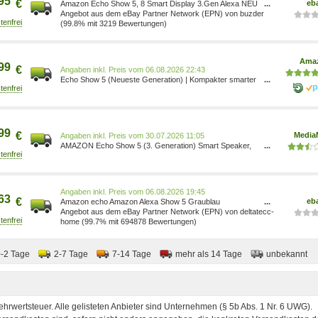
95
€
eb
Amazon Echo Show 5, 8 Smart Display 3.Gen Alexa NEU
...
OVP Anthrazit Weiß Graublau ECHO SHOW 5
Angebot aus dem eBay Partner Network (EPN) von buzder
GRAUBLAU (3. GENERATION, 2023)
(99.8% mit 3219 Bewertungen)
Ama
99
€
Preis vom 06.08.2026 22:43
Echo Show 5 (Neueste Generation) | Kompakter smarter
...
Touchscreen zum Steuern deines Smart Homes und
mehr | Graublau, mit Alexa+ Early Access 53-027773
0840080518756 Elektronik & Foto/Elektronik & Foto/Hifi &
Audio/Hifi-Lautsprecher Elektronik & Foto/
99
€
Media
Preis vom 30.07.2026 11:05
AMAZON Echo Show 5 (3. Generation) Smart Speaker,
...
Blue B09B2R276Z
Preis vom 06.08.2026 19:45
63
€
eb
Amazon echo Amazon Alexa Show 5 Graublau
...
B09B2R276Z
Angebot aus dem eBay Partner Network (EPN) von deltatecc-
home (99.7% mit 694878 Bewertungen)
0-2 Tage
2-7 Tage
7-14 Tage
mehr als 14 Tage
unbekannt