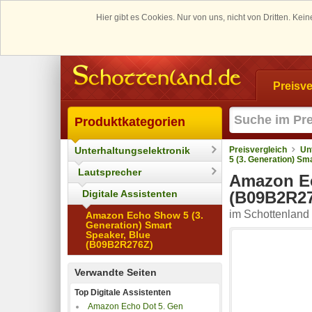
Hier gibt es Cookies. Nur von uns, nicht von Dritten. K
Preisve
Produktkategorien
Unterhaltungselektronik
Preisvergleich
Un
5 (3. Generation) S
Lautsprecher
Amazon Ec
Digitale Assistenten
(B09B2R2
im Schottenland 
Amazon Echo Show 5 (3.
Generation) Smart
Speaker, Blue
(B09B2R276Z)
Verwandte Seiten
Top Digitale Assistenten
Amazon Echo Dot 5. Gen