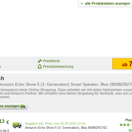
alle Produktdaten anzeigen
Preistrend
7
ab
n
Preisüberwachung
ch
 Amazon Echo Show 5 (3. Generation) Smart Speaker, Blue (B09B2R27
 Transparenz beim Online-Shopping. Dazu arbeiten wir mit vielen Netzwerken zusa
k und Amazon-Partner. Wir erhalten eine kleine Vergütung für Verkäufe, was uns u
lussen.
bare anzeigen
Pla
13
€
Preis vom 06.08.2026 22:43
Amazon Echo Show 5 (3. Generation), Blau B09B2R276Z
5,99 €