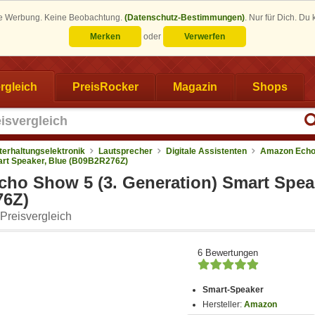
eine Werbung. Keine Beobachtung.
(Datenschutz-Bestimmungen)
.
Nur für Dich. Du
Merken
oder
Verwerfen
rgleich
PreisRocker
Magazin
Shops
terhaltungselektronik
Lautsprecher
Digitale Assistenten
Amazon Echo
mart Speaker, Blue (B09B2R276Z)
ho Show 5 (3. Generation) Smart Spea
76Z)
Preisvergleich
6 Bewertungen
Smart-Speaker
Hersteller:
Amazon