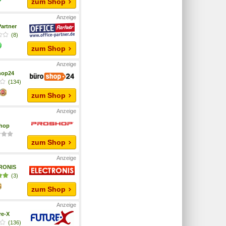
zum Shop
Partner
(8)
zum Shop
hop24
(134)
zum Shop
hop
zum Shop
RONIS
(3)
zum Shop
re-X
(136)