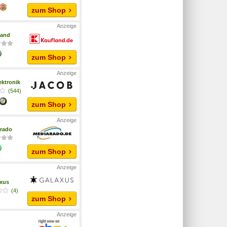
zum Shop
land
zum Shop
ektronik
(544)
zum Shop
rado
zum Shop
xus
(4)
zum Shop