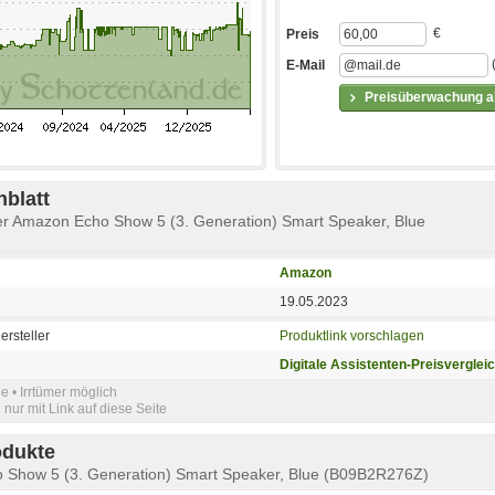
€
Preis
E-Mail
Preisüberwachung ak
blatt
er Amazon Echo Show 5 (3. Generation) Smart Speaker, Blue
Amazon
19.05.2023
ersteller
Produktlink vorschlagen
Digitale Assistenten-Preisverglei
e • Irrtümer möglich
nur mit Link auf diese Seite
odukte
 Show 5 (3. Generation) Smart Speaker, Blue (B09B2R276Z)