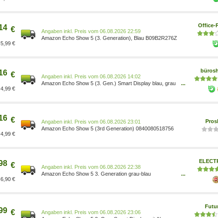
Office-
14
€
Preis vom 06.08.2026 22:59
Amazon Echo Show 5 (3. Generation), Blau B09B2R276Z
5,99 €
büros
16
€
Preis vom 06.08.2026 14:02
Amazon Echo Show 5 (3. Gen.) Smart Display blau, grau
...
4,99 €
0840080518756
16
€
Pros
Preis vom 06.08.2026 23:01
Amazon Echo Show 5 (3rd Generation) 0840080518756
4,99 €
ELECT
98
€
Preis vom 06.08.2026 22:38
Amazon Echo Show 5 3. Generation grau-blau
...
6,90 €
B09B2R276Z
Futu
99
€
Preis vom 06.08.2026 23:06