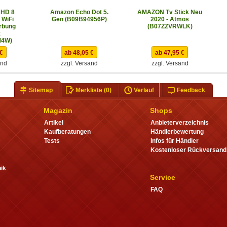
 HD 8
Amazon Echo Dot 5.
AMAZON Tv Stick Neu
 WiFi
Gen (B09B94956P)
2020 - Atmos
rbung
(B07ZZVRWLK)
z
M4W)
 €
ab 48,05 €
ab 47,95 €
and
zzgl. Versand
zzgl. Versand
Sitemap
Merkliste
(0)
Verlauf
Feedback
Magazin
Shops
Artikel
Anbieterverzeichnis
Kaufberatungen
Händlerbewertung
Tests
Infos für Händler
Kostenloser Rückversand
ik
Service
FAQ