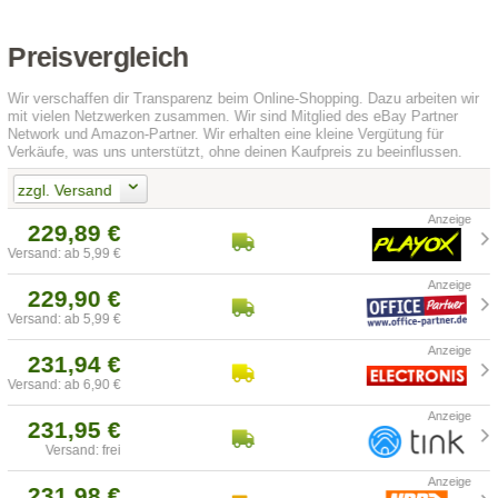
Preisvergleich
Wir verschaffen dir Transparenz beim Online-Shopping. Dazu arbeiten wir
mit vielen Netzwerken zusammen. Wir sind Mitglied des eBay Partner
Network und Amazon-Partner. Wir erhalten eine kleine Vergütung für
Verkäufe, was uns unterstützt, ohne deinen Kaufpreis zu beeinflussen.
zzgl. Versand
229,89 €
Versand: ab 5,99 €
229,90 €
Versand: ab 5,99 €
231,94 €
Versand: ab 6,90 €
231,95 €
Versand: frei
231,98 €