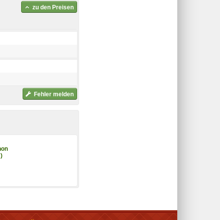
zu den Preisen
Fehler melden
non
)