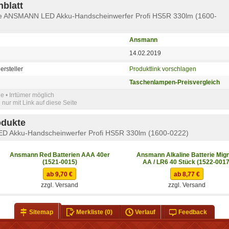
blatt
e ANSMANN LED Akku-Handscheinwerfer Profi HS5R 330lm (1600-
Ansmann
14.02.2019
ersteller
Produktlink vorschlagen
Taschenlampen-Preisvergleich
e • Irrtümer möglich
nur mit Link auf diese Seite
odukte
 Akku-Handscheinwerfer Profi HS5R 330lm (1600-0222)
Ansmann Red Batterien AAA 40er
Ansmann Alkaline Batterie Mig
(1521-0015)
AA / LR6 40 Stück (1522-0017
ab 9,70 €
ab 8,77 €
zzgl. Versand
zzgl. Versand
Sitemap
Merkliste
(0)
Verlauf
Feedback