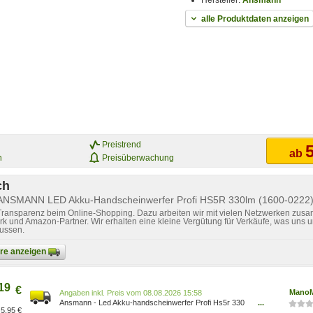
Hersteller:
Ansmann
alle Produktdaten anzeigen
Preistrend
5
ab
n
Preisüberwachung
ch
 ANSMANN LED Akku-Handscheinwerfer Profi HS5R 330lm (1600-0222
 Transparenz beim Online-Shopping. Dazu arbeiten wir mit vielen Netzwerken zusa
k und Amazon-Partner. Wir erhalten eine kleine Vergütung für Verkäufe, was uns u
lussen.
bare anzeigen
19
€
Mano
Preis vom 08.08.2026 15:58
Ansmann - Led Akku-handscheinwerfer Profi Hs5r 330
...
5,95 €
Lm 1600-0222 4013674139828