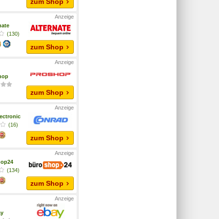
zum Shop
nate
(130)
zum Shop
hop
zum Shop
ectronic
(16)
zum Shop
hop24
(134)
zum Shop
ay