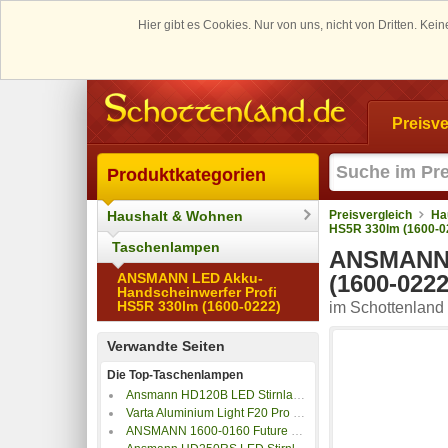
Hier gibt es Cookies. Nur von uns, nicht von Dritten. K
Preisve
Produktkategorien
Haushalt & Wohnen
Preisvergleich
Ha
HS5R 330lm (1600-0
Taschenlampen
ANSMANN L
ANSMANN LED Akku-
(1600-0222
Handscheinwerfer Profi
HS5R 330lm (1600-0222)
im Schottenland 
Verwandte Seiten
Die Top-Taschenlampen
Ansmann HD120B LED Stirnlampe batteriebetrieben 125lm 15h
Varta Aluminium Light F20 Pro LED Taschenlampe batteriebetrieben 250lm 35h
ANSMANN 1600-0160 Future T120 Penlight batteriebetrieben LED 115mm Schwarz