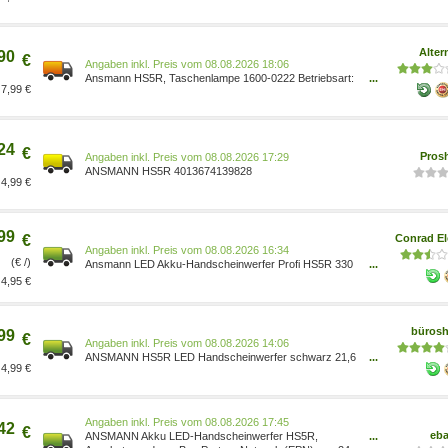
Alter
90
€
Preis vom 08.08.2026 18:06
Ansmann HS5R, Taschenlampe 1600-0222 Betriebsart:
...
7,99 €
integrierter Akku 1518559
24
€
Pros
Preis vom 08.08.2026 17:29
ANSMANN HS5R 4013674139828
4,99 €
99
€
Conrad El
Preis vom 08.08.2026 16:34
(€ /)
Ansmann LED Akku-Handscheinwerfer Profi HS5R 330
...
lm 1600-0222 4013674139828
4,95 €
büros
99
€
Preis vom 08.08.2026 14:06
ANSMANN HS5R LED Handscheinwerfer schwarz 21,6
...
4,99 €
cm, 330 Lumen/ 70 Lumen, 420 Lumen, 5 W, 1 St.
4013674139828
Preis vom 08.08.2026 17:45
42
€
eb
ANSMANN Akku LED-Handscheinwerfer HS5R,
...