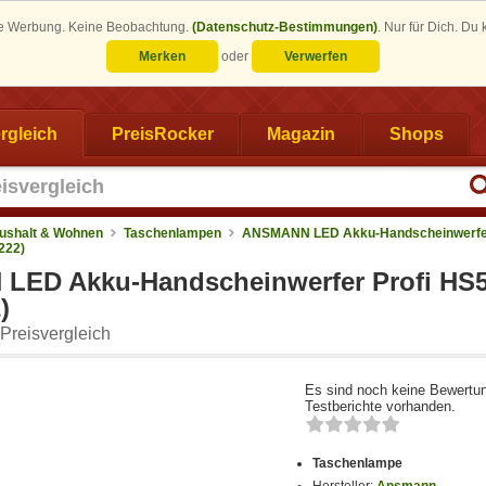
eine Werbung. Keine Beobachtung.
(Datenschutz-Bestimmungen)
.
Nur für Dich. Du
Merken
oder
Verwerfen
rgleich
PreisRocker
Magazin
Shops
ushalt & Wohnen
Taschenlampen
ANSMANN LED Akku-Handscheinwerfer
222)
ED Akku-Handscheinwerfer Profi HS
)
Preisvergleich
Es sind noch keine Bewertu
Testberichte vorhanden.
Taschenlampe