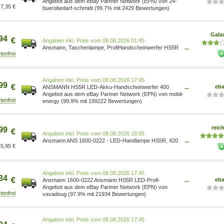
schwarz 4013674139828
Angebot aus dem eBay Partner Network (EPN) von 24-
7,35 €
buerobedarf-schmidt (99.7% mit 2429 Bewertungen)
Gala
94
€
Preis vom 08.08.2026 01:45
Ansmann, Taschenlampe, ProfiHandscheinwerfer HS5R
...
(22 cm, 330 lm) 1600-0222
Preis vom 08.08.2026 17:45
99
€
eb
ANSMANN HS5R LED-Akku-Handscheinwerfer 400
...
Lumen dimmbar & aufladbar via USB 1600-0222
Angebot aus dem eBay Partner Network (EPN) von mobil-
energy (99.9% mit 199222 Bewertungen)
reich
99
€
Preis vom 08.08.2026 18:05
Ansmann ANS 1600-0222 - LED-Handlampe HS5R, 420
...
5,95 €
lm, schwarz, Akku, Notlicht
Preis vom 08.08.2026 17:45
34
€
eb
Ansmann 1600-0222 Ansmann HS5R LED-Profi-
...
Handscheinwerfer
Angebot aus dem eBay Partner Network (EPN) von
vavadoug (97.9% mit 21934 Bewertungen)
Preis vom 08.08.2026 17:45