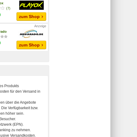
yox
(7)
zum Shop
rado
zum Shop