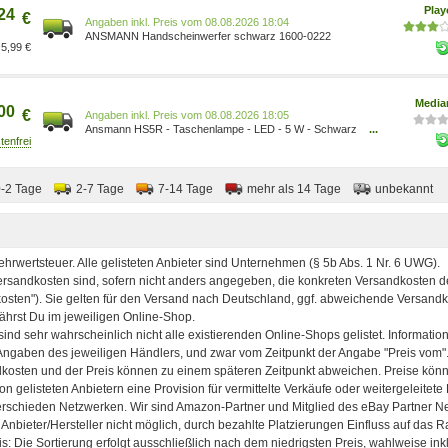
Pla
24
€
Preis vom 08.08.2026 18:04
ANSMANN Handscheinwerfer schwarz 1600-0222
5,99 €
Media
00
€
Preis vom 08.08.2026 18:05
Ansmann HS5R - Taschenlampe - LED - 5 W - Schwarz
...
4013674139828
0-2 Tage
2-7 Tage
7-14 Tage
mehr als 14 Tage
unbekannt