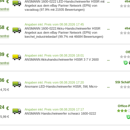
34
€
eb
ANSMANN 1600-0222 LED-Handscheinwerfer HS5R mit
...
integriertem Akku
Angebot aus dem eBay Partner Network (EPN) von
vavadoug (97.9% mit 21935 Bewertungen)
Preis vom 08.08.2026 17:45
58
€
eb
ANSMANN 1600-0222 Akku-Handscheinwerfer HS5R
...
3,7 V 2600 mAh Li-Ion 5 W 420 lm La
Angebot aus dem eBay Partner Network (EPN) von
loechel_industriebedarf (99.7% mit 46684 Bewertungen)
OB
89
€
Preis vom 08.08.2026 18:01
ANSMANN Akkuhandscheinwerfer HS5R 3 7 V 2600
...
Mah 1600 0222 4013674139828
86
€
SSI Schä
Preis vom 08.08.2026 17:20
Ansmann LED-Handscheinwerfer HS5R, 5W, Micro-
...
4,70 €
USB-Anschluss 4013674139828
Office-P
24
€
Preis vom 08.08.2026 17:17
ANSMANN Handscheinwerfer schwarz 1600-0222
5,99 €