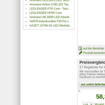
Ansmann HD250RS LED Stirnlampe akkubetrieben 250lm
Ansmann Action COB LED Taschenlampe batteriebetrieben 175lm 6h
LEDLENSER P7R Core - Taschenlampe ZB.502181
LEDLENSER HF6R Core
Ansmann WL390R LED Arbeitsleuchte akkubetrieben 385lm 186g
VARTA Indestructible F30 Pro LED Taschenlampe batteriebetrieben 650lm 363g
HAZET 1979N-92 LED Werkstattleuchte
auf die Merkliste
Produkt bewerte
Preisverglei
17 Angebote für
Wir verschaffen dir
eBay Partner Networ
Kaufpreis zu beeinf
nur sofort liefer
1.
58,