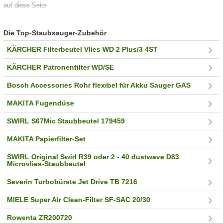
auf diese Seite
Die Top-Staubsauger-Zubehör
KÄRCHER Filterbeutel Vlies WD 2 Plus/3 4ST
KÄRCHER Patronenfilter WD/SE
Bosch Accessories Rohr flexibel für Akku Sauger GAS
MAKITA Fugendüse
SWIRL S67Mic Staubbeutel 179459
MAKITA Papierfilter-Set
SWIRL Original Swirl R39 oder 2 - 40 dustwave D83
Microvlies-Staubbeutel
Severin Turbobürste Jet Drive TB 7216
MIELE Super Air Clean-Filter SF-SAC 20/30
Rowenta ZR200720