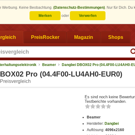
eine Werbung. Keine Beobachtung.
(Datenschutz-Bestimmungen)
.
Nur für Dich. Du
Merken
oder
Verwerfen
rgleich
PreisRocker
Magazin
Shops
terhaltungselektronik
Beamer
Dangbei DBOX02 Pro (04.4F00-LU4AH0-E
BOX02 Pro (04.4F00-LU4AH0-EUR0)
Preisvergleich
Es sind noch keine Bewertu
Testberichte vorhanden.
Beamer
Hersteller:
Dangbei
Auflösung:
4096x2160