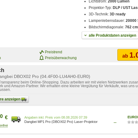
Lichtstrom:
2000 Lumen
Projektor-Typ:
DLP / UST Las
3D-Technik:
3D ready
Lampenlebensdauer:
20000 
Bildschirmdiagonale:
762 cm 
alle Produktdaten anzeigen
Preistrend
1.
ab
n
Preisüberwachung
ch
 Dangbei DBOX02 Pro (04.4F00-LU4AH0-EUR0)
 Transparenz beim Online-Shopping. Dazu arbeiten wir mit vielen Netzwerken zusa
k und Amazon-Partner. Wir erhalten eine kleine Vergütung für Verkäufe, was uns u
lussen.
bare anzeigen
0
€
EURO
Preis vom 08.08.2026 07:39
Dangbei MP1 Pro (DBOX02 Pro) Laser-Projektor
...
dunkelgrau 04.4F00-LU4AH0-EURO