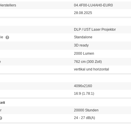
erstellers
04.4F00-LU4AH0-EUR0
28.08.2025
DLP / UST Laser Projektor
gie
Standalone
3D ready
2000 Lumen
e
762 cm (300 Zoll)
vertikal und horizontal
4096x2160
16:9 (1.78:1)
eit
r
20000 Stunden
24 - 27 dB(A)