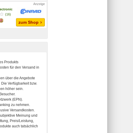
ectronic
(16)
zum Shop