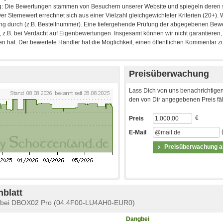
Preisüberwachung
Lass Dich von uns benachrichtigen
den von Dir angegebenen Preis fäll
€
Preis
E-Mail
Preisüberwachung ak
blatt
gbei DBOX02 Pro (04.4F00-LU4AH0-EUR0)
Dangbei