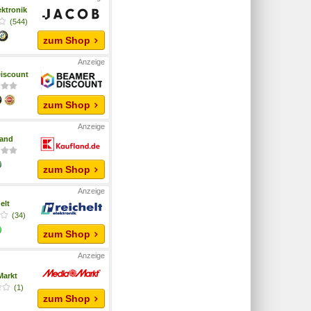
ktronik
(544)
zum Shop
iscount
zum Shop
land
zum Shop
elt
(34)
zum Shop
Markt
(1)
zum Shop