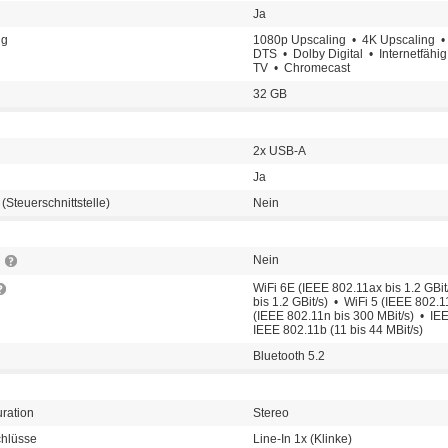
Ja
ng
1080p Upscaling • 4K Upscaling
DTS • Dolby Digital • Internetfäh
TV • Chromecast
32 GB
2x USB-A
Ja
(Steuerschnittstelle)
Nein
Nein
WiFi 6E (IEEE 802.11ax bis 1.2 GBit
bis 1.2 GBit/s) • WiFi 5 (IEEE 802.1
(IEEE 802.11n bis 300 MBit/s) • IEE
IEEE 802.11b (11 bis 44 MBit/s)
Bluetooth 5.2
ration
Stereo
chlüsse
Line-In 1x (Klinke)