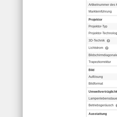
Artikelnummer des H
Markteinführung
Projektor
Projektor-Typ
Projektor-Technolo
3D-Technik
Lichtstrom
Bildschirmdiagonal
Trapezkorrektur
Bild
Auflösung
Bildformat
Umweltverträglichk
Lampenlebensdaue
Betriebsgeräusch
Ausstattung