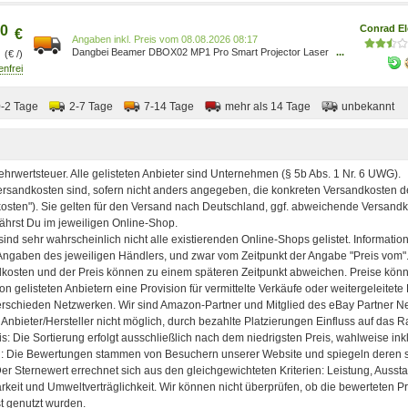
0
Conrad El
€
Preis vom 08.08.2026 08:17
Dangbei Beamer DBOX02 MP1 Pro Smart Projector Laser
...
(€ /)
2000 lm 3840 x 2160 4K UHD Smart System, integrierte
Apps, 4K unterstützt, automatische Trapezkorrektur,
6971974621949
0-2 Tage
2-7 Tage
7-14 Tage
mehr als 14 Tage
unbekannt