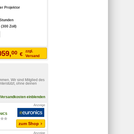
er Projektor
Stunden
(300 Zoll)
zzgl.
059,
00
€
Versand
mmen. Wir sind Mitglied des
nterstützt, ohne deinen
Versandkosten einblenden
NICS
zum Shop