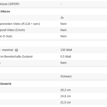
hlüsse (S/PDIF)
-
chlüsse
Ja
ponenten Video (R,G,B + sync)
Nein
posit Video (Cinch)
Nein
in D-Sub)
Nein
 - maximal
130 Watt
im Bereitschafts-Zustand
0,5 Watt
h
Nein
Schwarz
Gewicht
26,2 cm
24,6 cm
21,5 cm