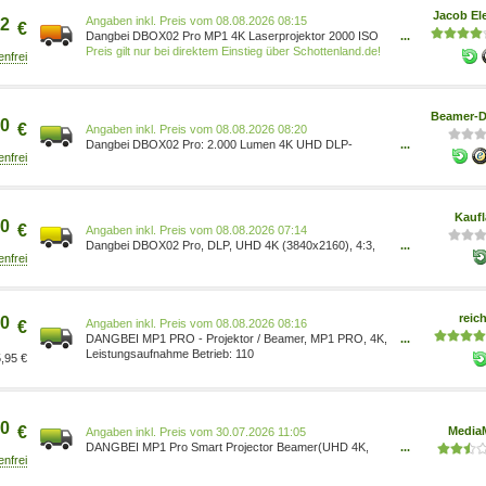
Jacob Ele
Preis vom 08.08.2026 08:15
2
€
Dangbei DBOX02 Pro MP1 4K Laserprojektor 2000 ISO
...
Lumen - Digital-Projektor - DLP/DMD (04.4F00-LU4AH0-
Preis gilt nur bei direktem Einstieg über Schottenland.de!
EUR0)
Beamer-D
0
€
Preis vom 08.08.2026 08:20
Dangbei DBOX02 Pro: 2.000 Lumen 4K UHD DLP-
...
Laserbeamer mit Google TV für Heimkino MP1 PRO
SMART PROJECTOR
Kauf
0
€
Preis vom 08.08.2026 07:14
Dangbei DBOX02 Pro, DLP, UHD 4K (3840x2160), 4:3,
...
1016 - 7620 mm (40 - 300 ), 2000 ISO-Lumen, 1,19 cm
(0.47 ) 04.4F00-LU4AH0-EUR0
reich
0
Preis vom 08.08.2026 08:16
€
DANGBEI MP1 PRO - Projektor / Beamer, MP1 PRO, 4K,
...
Laser 04.4F00-LU4AH0-EUR0
Leistungsaufnahme Betrieb: 110
,95 €
0
€
Media
Preis vom 30.07.2026 11:05
DANGBEI MP1 Pro Smart Projector Beamer(UHD 4K,
...
2000 cd/m ) 4.4F00-LU4AH0-EUR0