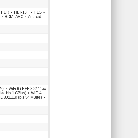
 • HDR • HDR10+ • HLG •
ig • HDMI-ARC • Android-
/s) • WiFi 6 (IEEE 802.11ax
1ac bis 1 GBit/s) • WiFi 4
E 802.11g (bis 54 MBit/s) •