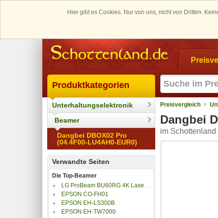
Hier gibt es Cookies. Nur von uns, nicht von Dritten. K
Preisve
Produktkategorien
Unterhaltungselektronik
Preisvergleich
Un
Dangbei D
Beamer
im Schottenland 
Dangbei DBOX02 Pro
(04.4F00-LU4AH0-EUR0)
Verwandte Seiten
Die Top-Beamer
LG ProBeam BU60RG 4K Laser Beamer
EPSON CO-FH01
EPSON EH-LS300B
EPSON EH-TW7000