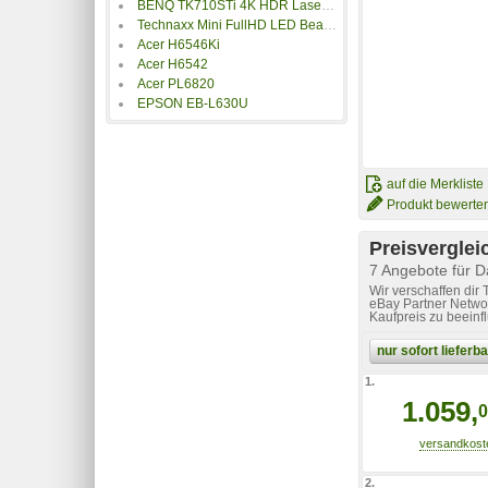
BENQ TK710STi 4K HDR Laser Beamer
Technaxx Mini FullHD LED Beamer TX-113
Acer H6546Ki
Acer H6542
Acer PL6820
EPSON EB-L630U
auf die Merkliste
Produkt bewerte
Preisverglei
7 Angebote für
Wir verschaffen dir
eBay Partner Networ
Kaufpreis zu beeinf
nur sofort liefer
1.
1.059,
0
2.