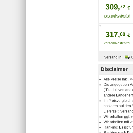
309,
72
€
3.
317,
00
€
Versand in:
Disclaimer