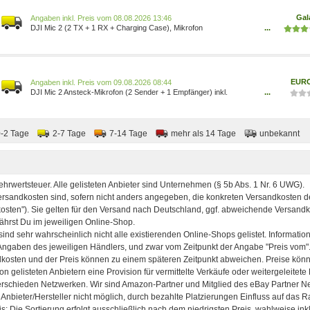
Gal
Preis vom 08.08.2026 13:46
DJI Mic 2 (2 TX + 1 RX + Charging Case), Mikrofon
...
CP.RN.00000324.01
EUR
Preis vom 09.08.2026 08:44
DJI Mic 2 Ansteck-Mikrofon (2 Sender + 1 Empfänger) inkl.
...
Ladeschale 6941565971364
0-2 Tage
2-7 Tage
7-14 Tage
mehr als 14 Tage
unbekannt