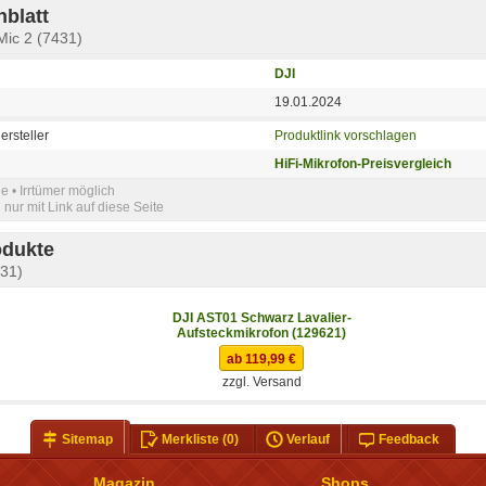
blatt
Mic 2 (7431)
DJI
19.01.2024
ersteller
Produktlink vorschlagen
HiFi-Mikrofon-Preisvergleich
e • Irrtümer möglich
nur mit Link auf diese Seite
odukte
431)
DJI AST01 Schwarz Lavalier-
Aufsteckmikrofon (129621)
ab 119,99 €
zzgl. Versand
Sitemap
Merkliste
(0)
Verlauf
Feedback
Magazin
Shops