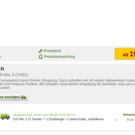
Preistrend
1
ab
n
Preisüberwachung
ch
JI Mic 2 (7431)
 Transparenz beim Online-Shopping. Dazu arbeiten wir mit vielen Netzwerken zusa
k und Amazon-Partner. Wir erhalten eine kleine Vergütung für Verkäufe, was uns u
lussen.
bare anzeigen
Amazon
Preis vom 09.08.2026 08:14
DJI Mic 2 (2 Sender + 1 Empfänger + Ladeschale), kabelloses
...
Mikrofon 6941565971364 6941565971364 Elektronik &
Foto/Elektronik & Foto/Kamera & Foto/Kamera- &
Fotozubehör/Camcorderzubehör/Camcorder Mikrofone