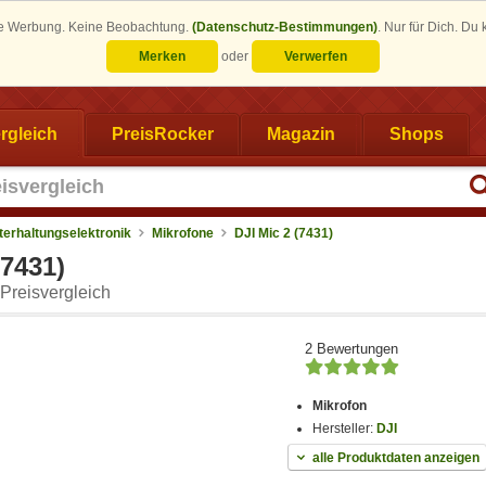
eine Werbung. Keine Beobachtung.
(Datenschutz-Bestimmungen)
.
Nur für Dich. Du
Merken
oder
Verwerfen
rgleich
PreisRocker
Magazin
Shops
terhaltungselektronik
Mikrofone
DJI Mic 2 (7431)
(7431)
Preisvergleich
2 Bewertungen
Mikrofon
Hersteller:
DJI
alle Produktdaten anzeigen