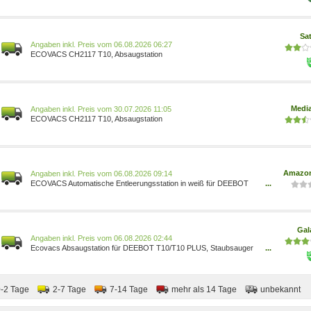
T10/T10 PLUS
Sa
Preis vom 06.08.2026 06:27
ECOVACS CH2117 T10, Absaugstation
Medi
Preis vom 30.07.2026 11:05
ECOVACS CH2117 T10, Absaugstation
Amazon
Preis vom 06.08.2026 09:14
ECOVACS Automatische Entleerungsstation in weiß für DEEBOT
...
T10 inkl. 2 Staubbeutel CH2117 - T10 6943757616008 Küche,
Haushalt & Wohnen/Küche, Haushalt & Wohnen/Haushaltsreiniger &
Staubsauger/Zubehör für Staubsauger/Staubsaugerzubehörsets
Gal
Preis vom 06.08.2026 02:44
Ecovacs Absaugstation für DEEBOT T10/T10 PLUS, Staubsauger
...
Roboter, Weiss CH2117 WHITE
0-2 Tage
2-7 Tage
7-14 Tage
mehr als 14 Tage
unbekannt