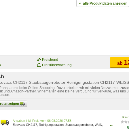
alle Produktdaten anzeigen
Preistrend
1
ab
n
Preisüberwachung
ch
Ecovacs CH2117 Staubsaugerroboter Reinigungsstation CH2117-WEISS
 Transparenz beim Online-Shopping. Dazu arbeiten wir mit vielen Netzwerken zusa
k und Amazon-Partner. Wir erhalten eine kleine Vergütung für Verkäufe, was uns u
lussen.
bare anzeigen
Kau
Preis vom 06.08.2026 07:58
Ecovacs CH2117, Reinigungsstation, Staubsaugerroboter, Weiß,
...
400 ml, Ecovacs, T10/T10 PLUS ABSAUGSTATION FüR DEEBOT