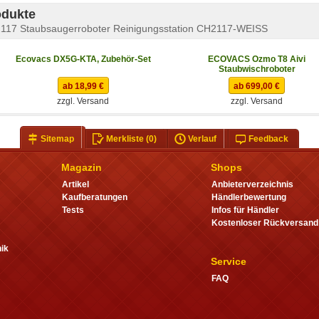
odukte
117 Staubsaugerroboter Reinigungsstation CH2117-WEISS
Ecovacs DX5G-KTA, Zubehör-Set
ECOVACS Ozmo T8 Aivi
Staubwischroboter
ab 18,99 €
ab 699,00 €
zzgl. Versand
zzgl. Versand
Sitemap
Merkliste
(0)
Verlauf
Feedback
Magazin
Shops
Artikel
Anbieterverzeichnis
Kaufberatungen
Händlerbewertung
Tests
Infos für Händler
Kostenloser Rückversand
ik
Service
FAQ