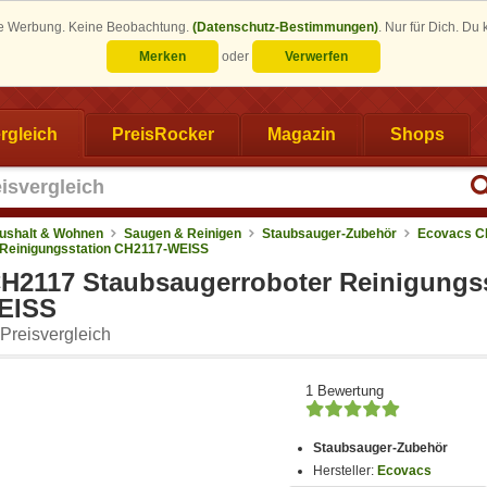
eine Werbung. Keine Beobachtung.
(Datenschutz-Bestimmungen)
.
Nur für Dich. Du
Merken
oder
Verwerfen
rgleich
PreisRocker
Magazin
Shops
ushalt & Wohnen
Saugen & Reinigen
Staubsauger-Zubehör
Ecovacs C
 Reinigungsstation CH2117-WEISS
H2117 Staubsaugerroboter Reinigungss
EISS
Preisvergleich
1 Bewertung
Staubsauger-Zubehör
Hersteller:
Ecovacs