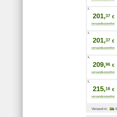
2.
201,
37
€
3.
201,
37
€
4.
209,
96
€
5.
215,
16
€
Versand in: