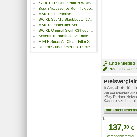
KÄRCHER Patronenfilter WD/SE
Bosch Accessories Rohr flexibel für Akku Sauger GAS
MAKITA Fugendüse
SWIRL S67Mic Staubbeutel 179459
MAKITA Papierfilter-Set
SWIRL Original Swirl R39 oder 2 - 40 dustwave D83 Microvlies-Staubbeutel
Severin Turbobürste Jet Drive TB 7216
MIELE Super Air Clean-Filter SF-SAC 20/30
Dreame Zubehörset L10 Prime
auf die Merkliste
Produkt bewerte
Preisverglei
5 Angebote für 
Wir verschaffen dir
eBay Partner Networ
Kaufpreis zu beeinf
nur sofort liefer
1.
137,
00
€