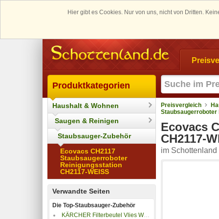
Hier gibt es Cookies. Nur von uns, nicht von Dritten. K
Preisve
Produktkategorien
Haushalt & Wohnen
Preisvergleich
Ha
Staubsaugerroboter
Saugen & Reinigen
Ecovacs C
Staubsauger-Zubehör
CH2117-W
im Schottenland 
Ecovacs CH2117
Staubsaugerroboter
Reinigungsstation
CH2117-WEISS
Verwandte Seiten
Die Top-Staubsauger-Zubehör
KÄRCHER Filterbeutel Vlies WD 2 Plus/3 4ST