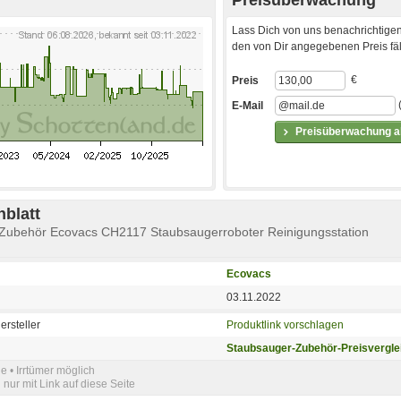
Lass Dich von uns benachrichtigen
den von Dir angegebenen Preis fäll
€
Preis
E-Mail
Preisüberwachung ak
blatt
-Zubehör Ecovacs CH2117 Staubsaugerroboter Reinigungsstation
Ecovacs
03.11.2022
ersteller
Produktlink vorschlagen
Staubsauger-Zubehör-Preisvergle
e • Irrtümer möglich
nur mit Link auf diese Seite