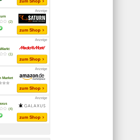
zum Shop
turn
(2)
zum Shop
aMarkt
(1)
zum Shop
 Market
zum Shop
axus
(4)
zum Shop