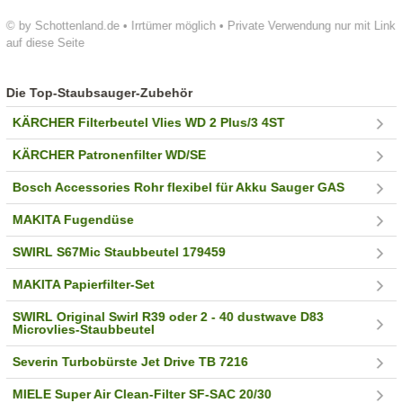
© by Schottenland.de • Irrtümer möglich • Private Verwendung nur mit Link
auf diese Seite
Die Top-Staubsauger-Zubehör
KÄRCHER Filterbeutel Vlies WD 2 Plus/3 4ST
KÄRCHER Patronenfilter WD/SE
Bosch Accessories Rohr flexibel für Akku Sauger GAS
MAKITA Fugendüse
SWIRL S67Mic Staubbeutel 179459
MAKITA Papierfilter-Set
SWIRL Original Swirl R39 oder 2 - 40 dustwave D83
Microvlies-Staubbeutel
Severin Turbobürste Jet Drive TB 7216
MIELE Super Air Clean-Filter SF-SAC 20/30