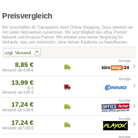
Preisvergleich
Wir verschaffen dir Transparenz beim Online-Shopping. Dazu arbeiten wir
mit vielen Netzwerken zusammen. Wir sind Mitglied des eBay Partner
Network und Amazon-Partner. Wir erhalten eine kleine Vergütung für
Verkäufe, was uns unterstützt, ohne deinen Kaufpreis zu beeinflussen.
zzgl. Versand
8,85 €
Versand: ab 4,99 €
13,99 €
(€ /)
Versand: ab 4,95 €
17,24 €
Versand: ab 5,99 €
17,24 €
Versand: ab 5,99 €