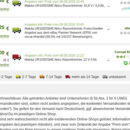
40
€
Preis vom 08.08.2026 15:44
Makita UR100DSME Akku-Rasentrimmer 10,8 V / 4,0 Ah,
...
2 Akkus + Ladegerät mit Zubehörtasche UR100DSME
0088381854399 Garten/Garten/Rasenmäher &
elektrische Gartenwerkzeuge/Elektrische
Gartenwerkzeuge Garten/Arborist Merchandising
Preis vom 08.08.2026 15:45
Root/Self Service/Speci
25
€
eb
Makita UR100DSME Akku-Rasentrimmer Freischneider
...
inkl.12V 2x 4Ah Akku+Ladegerät
Angebot aus dem eBay Partner Network (EPN) von
oscar.ehandel (98.0% mit 142157 Bewertungen)
00
Conrad El
€
Preis vom 08.08.2026 12:22
Makita UR100DSME Akku Rasentrimmer 12 V 4 Ah
...
(€ /)
Schnittbreite (max.): 23 cm 0088381854399
0-2 Tage
2-7 Tage
7-14 Tage
mehr als 14 Tage
unbekannt