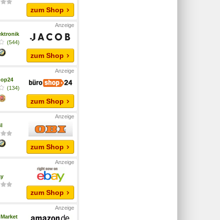
zum Shop
ktronik
(544)
zum Shop
hop24
(134)
zum Shop
I
zum Shop
ay
zum Shop
Market