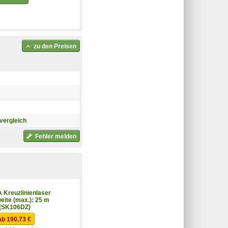
zu den Preisen
vergleich
Fehler melden
 Kreuzlinienlaser
eite (max.): 25 m
(SK106DZ)
ab 190,73 €