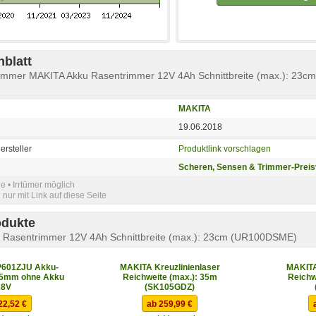
blatt
rimmer MAKITA Akku Rasentrimmer 12V 4Ah Schnittbreite (max.): 23cm
MAKITA
19.06.2018
ersteller
Produktlink vorschlagen
Scheren, Sensen & Trimmer-Preis
e • Irrtümer möglich
nur mit Link auf diese Seite
odukte
 Rasentrimmer 12V 4Ah Schnittbreite (max.): 23cm (UR100DSME)
601ZJU Akku-
MAKITA Kreuzlinienlaser
MAKITA
65mm ohne Akku
Reichweite (max.): 35m
Reichw
18V
(SK105GDZ)
22,52 €
ab 259,99 €