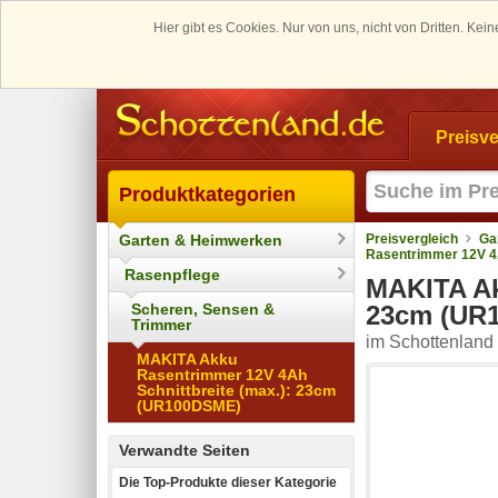
Hier gibt es Cookies. Nur von uns, nicht von Dritten. K
Preisve
Produktkategorien
Garten & Heimwerken
Preisvergleich
Ga
Rasentrimmer 12V 4
Rasenpflege
MAKITA Ak
Scheren, Sensen &
23cm (UR
Trimmer
im Schottenland 
MAKITA Akku
Rasentrimmer 12V 4Ah
Schnittbreite (max.): 23cm
(UR100DSME)
Verwandte Seiten
Die Top-Produkte dieser Kategorie