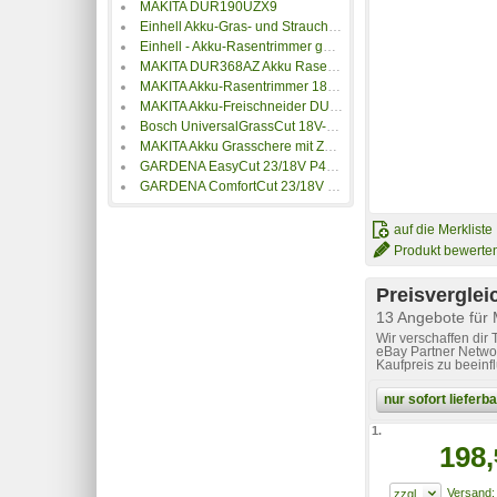
MAKITA DUR190UZX9
Einhell Akku-Gras- und Strauchschere GC-CG 3,6/70 Li
Einhell - Akku-Rasentrimmer ge-ct 18/30 Li-Solo
MAKITA DUR368AZ Akku Rasentrimmer ohne Akku 36V Schnittbreite (max.): 35cm
MAKITA Akku-Rasentrimmer 18V ohne Akku ohne Ladegerät
MAKITA Akku-Freischneider DUR369AZX6
Bosch UniversalGrassCut 18V-26-500
MAKITA Akku Grasschere mit Zubehör, ohne Akku 18V Li-Ion
GARDENA EasyCut 23/18V P4A Ready-To-Use-Set Rasentrimmer inkl. Akku, inkl. Ladegerät 18V
GARDENA ComfortCut 23/18V P4A Ready-To-Use Set
auf die Merkliste
Produkt bewerte
Preisverglei
13 Angebote für
Wir verschaffen dir
eBay Partner Networ
Kaufpreis zu beeinf
nur sofort liefer
1.
198,