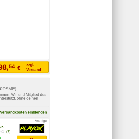
zzgl.
98,
54
€
Versand
100DSME)
mmen. Wir sind Mitglied des
nterstützt, ohne deinen
Versandkosten einblenden
yox
(7)