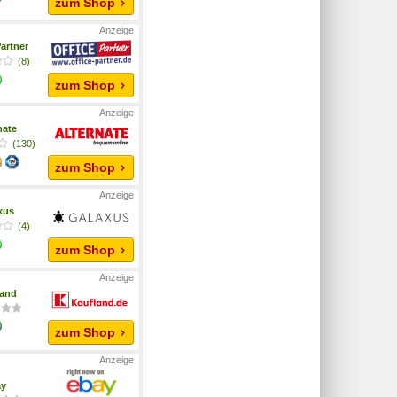
zum Shop
artner
(8)
zum Shop
nate
(130)
zum Shop
xus
(4)
zum Shop
land
zum Shop
ay