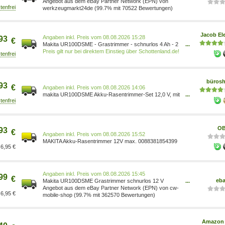
Angebot aus dem eBay Partner Network (EPN) von
werkzeugmarkt24de (99.7% mit 70522 Bewertungen)
Jacob Ele
Preis vom 08.08.2026 15:28
93
€
Makita UR100DSME - Grastrimmer - schnurlos 4 Ah - 2
...
Akkus - 10000 1/min - 26cm - 2,1 kg (UR100DSME)
Preis gilt nur bei direktem Einstieg über Schottenland.de!
büros
93
€
Preis vom 08.08.2026 14:06
makita UR100DSME Akku-Rasentrimmer-Set 12,0 V, mit
...
2 Akkus 0088381854399
OB
93
€
Preis vom 08.08.2026 15:52
MAKITA Akku-Rasentrimmer 12V max. 0088381854399
6,95 €
Preis vom 08.08.2026 15:45
99
€
eb
Makita UR100DSME Grastrimmer schnurlos 12 V
...
UR100DSME
Angebot aus dem eBay Partner Network (EPN) von cw-
6,95 €
mobile-shop (99.7% mit 362570 Bewertungen)
Amazon 