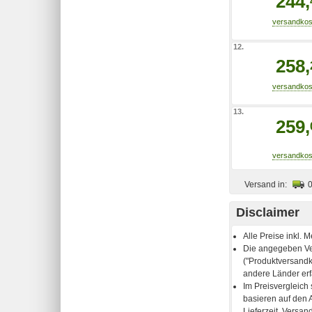
244,
12.
258,
13.
259,
Versand in:
Disclaimer