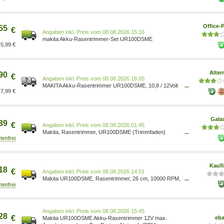
Office-P
55
€
Preis vom 08.08.2026 15:16
makita Akku-Rasentrimmer-Set UR100DSME
5,99 €
Alter
90
€
Preis vom 08.08.2026 16:05
MAKITA Akku-Rasentrimmer UR100DSME, 10,8 / 12Volt
...
7,99 €
blau, 2x Li-Ionen Akku 4,0Ah Max. Schnittbreite: 26 cm
Betriebsart: Akku 1512895
Gala
89
€
Preis vom 08.08.2026 01:45
Makita, Rasentrimmer, UR100DSME (Trimmfaden)
...
13547
Kauf
18
€
Preis vom 08.08.2026 14:51
Makita UR100DSME, Rasentrimmer, 26 cm, 10000 RPM,
...
Blau, 74 dB, 0,74 dB
Preis vom 08.08.2026 15:45
28
€
eb
Makita UR100DSME Akku-Rasentrimmer 12V max.