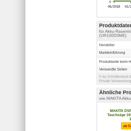
Produktdaten
für Akku-Rasent
(UR100DSME)
Hersteller
Markteinführung
Produktseite beim H
Verwandte Seiten
© by Schottenland.d
Private Verwendung 
Ähnliche Pr
wie MAKITA Akku
MAKITA DSP
Tauchsäge 1
ab 5