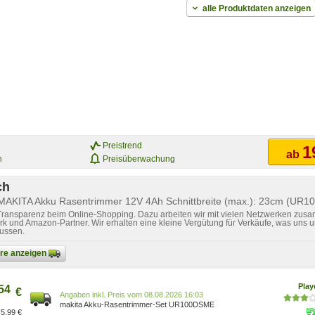
alle Produktdaten anzeigen
Preistrend
1
ab
n
Preisüberwachung
ch
 MAKITA Akku Rasentrimmer 12V 4Ah Schnittbreite (max.): 23cm (UR
 Transparenz beim Online-Shopping. Dazu arbeiten wir mit vielen Netzwerken zusa
k und Amazon-Partner. Wir erhalten eine kleine Vergütung für Verkäufe, was uns u
lussen.
bare anzeigen
Pla
54
€
Preis vom 08.08.2026 16:03
makita Akku-Rasentrimmer-Set UR100DSME
5,99 €