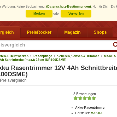
eine Werbung. Keine Beobachtung.
(Datenschutz-Bestimmungen)
.
Nur für Dich. Du
Merken
oder
Verwerfen
rgleich
PreisRocker
Magazin
Shops
rten & Heimwerken
Rasenpflege
Scheren, Sensen & Trimmer
MAKITA
Ah Schnittbreite (max.): 23cm (UR100DSME)
ku Rasentrimmer 12V 4Ah Schnittbreite
100DSME)
Preisvergleich
8 Bewertungen
Akku-Rasentrimmer
Hersteller:
MAKITA