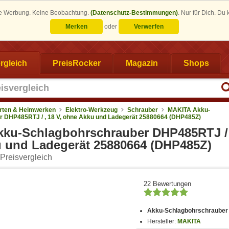
eine Werbung. Keine Beobachtung.
(Datenschutz-Bestimmungen)
.
Nur für Dich. Du
Merken
oder
Verwerfen
rgleich
PreisRocker
Magazin
Shops
rten & Heimwerken
Elektro-Werkzeug
Schrauber
MAKITA Akku-
 DHP485RTJ / , 18 V, ohne Akku und Ladegerät 25880664 (DHP485Z)
ku-Schlagbohrschrauber DHP485RTJ / ,
 und Ladegerät 25880664 (DHP485Z)
Preisvergleich
22 Bewertungen
Akku-Schlagbohrschrauber
Hersteller:
MAKITA