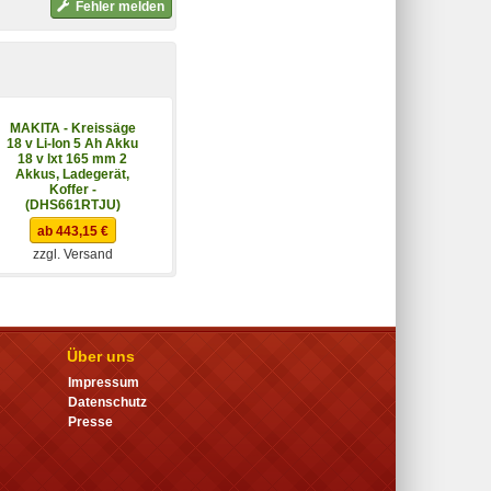
Fehler melden
MAKITA - Kreissäge
MAKITA Baustellen-
18 v Li-Ion 5 Ah Akku
Kaffeemaschine
18 v lxt 165 mm 2
DCM501Z
Akkus, Ladegerät,
Koffer -
(DHS661RTJU)
ab 443,15 €
ab 89,99 €
zzgl. Versand
zzgl. Versand
Über uns
Impressum
Datenschutz
Presse