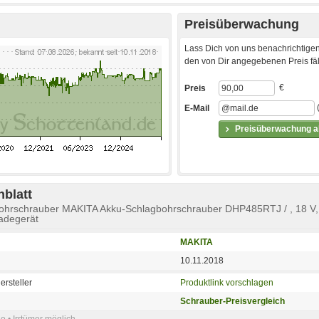
Preisüberwachung
Lass Dich von uns benachrichtigen
den von Dir angegebenen Preis fäll
€
Preis
E-Mail
Preisüberwachung ak
blatt
bohrschrauber MAKITA Akku-Schlagbohrschrauber DHP485RTJ / , 18 V,
adegerät
MAKITA
10.11.2018
ersteller
Produktlink vorschlagen
Schrauber-Preisvergleich
e • Irrtümer möglich