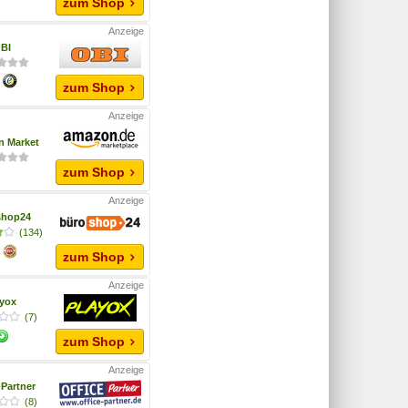
zum Shop
BI
zum Shop
 Market
zum Shop
shop24
(134)
zum Shop
ayox
(7)
zum Shop
-Partner
(8)