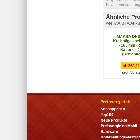
Private Verwendung 
Ähnliche Pr
wie MAKITA Akku
MAKITA DHS
Kreissäge - sc
- 165 mm - 
Batterie - 
(DHS660Z
ab 268,31
zzgl. Vers
Preisvergleich
Schnäppchen
Top100
Neue Produkte
Preisvergleich Mobil
Hardware
Unterhaltungselektron