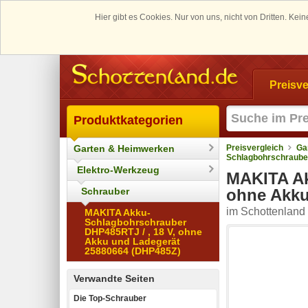
Hier gibt es Cookies. Nur von uns, nicht von Dritten. K
Preisve
Produktkategorien
Garten & Heimwerken
Preisvergleich
Ga
Schlagbohrschrauber
Elektro-Werkzeug
MAKITA Ak
Schrauber
ohne Akku
im Schottenland 
MAKITA Akku-
Schlagbohrschrauber
DHP485RTJ / , 18 V, ohne
Akku und Ladegerät
25880664 (DHP485Z)
Verwandte Seiten
Die Top-Schrauber