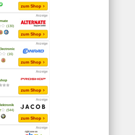
zum Shop
rnate
(130)
zum Shop
lectronic
(16)
zum Shop
shop
zum Shop
lektronik
(544)
zum Shop