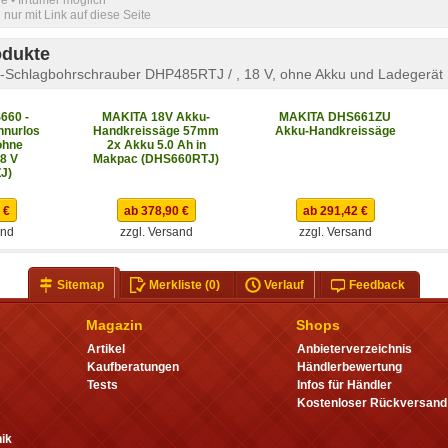
nur mit Link auf diese Seite
odukte
-Schlagbohrschrauber DHP485RTJ / , 18 V, ohne Akku und Ladegerät
660 -
MAKITA 18V Akku-
MAKITA DHS661ZU
hnurlos
Handkreissäge 57mm
Akku-Handkreissäge
ohne
2x Akku 5.0 Ah in
18 V
Makpac (DHS660RTJ)
J)
 €
ab 378,90 €
ab 291,42 €
and
zzgl. Versand
zzgl. Versand
Sitemap
Merkliste
(0)
Verlauf
Feedback
Magazin
Shops
Artikel
Anbieterverzeichnis
Kaufberatungen
Händlerbewertung
Tests
Infos für Händler
Kostenloser Rückversand
ik