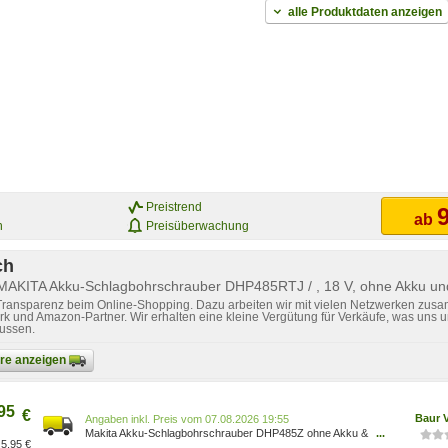
alle Produktdaten anzeigen
Preistrend
9
ab
n
Preisüberwachung
ch
 MAKITA Akku-Schlagbohrschrauber DHP485RTJ / , 18 V, ohne Akku un
 Transparenz beim Online-Shopping. Dazu arbeiten wir mit vielen Netzwerken zusa
k und Amazon-Partner. Wir erhalten eine kleine Vergütung für Verkäufe, was uns u
lussen.
bare anzeigen
95
€
Baur 
Preis vom 07.08.2026 19:55
Makita Akku-Schlagbohrschrauber DHP485Z ohne Akku &
...
5,95 €
Ladegerät 0088381866156