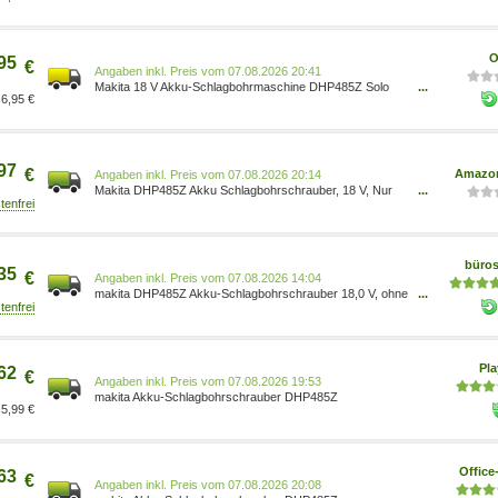
O
95
€
Preis vom 07.08.2026 20:41
Makita 18 V Akku-Schlagbohrmaschine DHP485Z Solo
...
6,95 €
0088381866156
97
€
Amazon
Preis vom 07.08.2026 20:14
Makita DHP485Z Akku Schlagbohrschrauber, 18 V, Nur
...
Gerät, Batteriebetrieben, Blau DHP485Z 0088381866156
Baumarkt/Baumarkt/Elektro- &
Handwerkzeuge/Elektrowerkzeuge/Bohrmaschinen/Akku-
& Bohrschrauber
büro
35
€
Preis vom 07.08.2026 14:04
makita DHP485Z Akku-Schlagbohrschrauber 18,0 V, ohne
...
Akku 0088381866156
Pl
62
€
Preis vom 07.08.2026 19:53
makita Akku-Schlagbohrschrauber DHP485Z
5,99 €
Office
63
€
Preis vom 07.08.2026 20:08