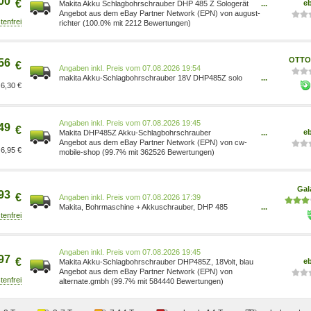
00
€
e
Makita Akku Schlagbohrschrauber DHP 485 Z Sologerät
...
DHP485Z
Angebot aus dem eBay Partner Network (EPN) von august-
richter (100.0% mit 2212 Bewertungen)
OTTO 
56
€
Preis vom 07.08.2026 19:54
makita Akku-Schlagbohrschrauber 18V DHP485Z solo
...
6,30 €
blau 0088381866156
Preis vom 07.08.2026 19:45
49
€
e
Makita DHP485Z Akku-Schlagbohrschrauber
...
Bohrmaschine Bohrschrauber
Angebot aus dem eBay Partner Network (EPN) von cw-
6,95 €
mobile-shop (99.7% mit 362526 Bewertungen)
Gal
93
€
Preis vom 07.08.2026 17:39
Makita, Bohrmaschine + Akkuschrauber, DHP 485
...
(Schlagbohrschrauber) DHP485Z
Preis vom 07.08.2026 19:45
97
€
e
Makita Akku-Schlagbohrschrauber DHP485Z, 18Volt, blau
Angebot aus dem eBay Partner Network (EPN) von
alternate.gmbh (99.7% mit 584440 Bewertungen)