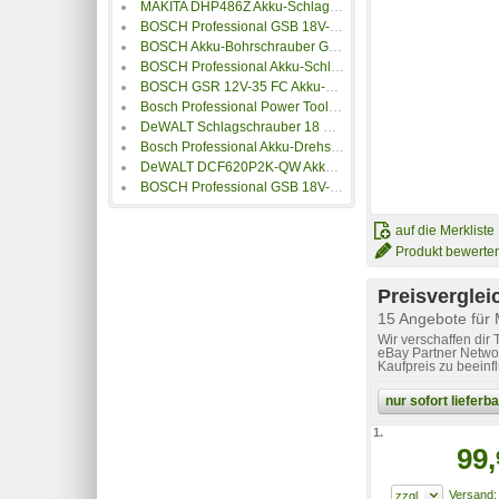
MAKITA DHP486Z Akku-Schlagbohrschrauber
BOSCH Professional GSB 18V-55 Solo 2-Gang-Akku-Schlagbohrschrauber
BOSCH Akku-Bohrschrauber GSR 10,8-2-LI Professional ohne Akku und Ladegerät 0601868101
BOSCH Professional Akku-Schlagbohrschrauber 18V Li-Ion
BOSCH GSR 12V-35 FC Akku-Bohrschrauber
Bosch Professional Power Tools (BI) Bosch GDX 18V-210 C (solo C)
DeWALT Schlagschrauber 18 V / 5.0 (BL)
Bosch Professional Akku-Drehschlagschrauber GDR 18V-210 C 2 x Akku ProCORE18V 4.0Ah L-Boxx
DeWALT DCF620P2K-QW Akku Magazinschrauber
BOSCH Professional GSB 18V-28 -Akku-Schlagbohrmaschine inkl. 2. Akku
auf die Merkliste
Produkt bewerte
Preisverglei
15 Angebote für
Wir verschaffen dir
eBay Partner Networ
Kaufpreis zu beeinf
nur sofort liefer
1.
99,