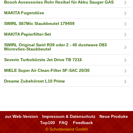
Bosch Accessories Rohr flexibel für Akku Sauger GAS
MAKITA Fugendüse
SWIRL S67Mic Staubbeutel 179459
MAKITA Papierfilter-Set
SWIRL Original Swirl R39 oder 2 - 40 dustwave D83
Microvlies-Staubbeutel
Severin Turbobürste Jet Drive TB 7216
MIELE Super Air Clean-Filter SF-SAC 20/30
Dreame Zubehörset L10 Prime
zur Web-Version
Impressum & Datenschutz
Neue Produke
Top100
FAQ
Feedback
© Schottenland GmbH