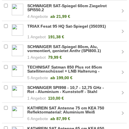
SCHWAIGER SAT-Spiegel 60cm Ziegelrot
SPI550.2
4 Angebote
ab
21,99 €
TRIAX Fesat 95 HQ Sat-Spiegel (350391)
1 Angebot
191,38 €
SCHWAIGER SAT-Spiegel 80cm, Alu,
vormontiert, genietet Anthr (SPI800.1)
1 Angebot
79,99 €
TECHNISAT Satman 850 Plus rot 85cm
Satellitenschüssel + LNB Halterung -
1485/1644 (SATMAN1485/1644)
5 Angebote
ab
199,00 €
SCHWAIGER SPI998 - 10,7 - 12,75 GHz -
Rot - Aluminium - Kunststoff - Stahl
(SPI998.2)
1 Angebot
110,00 €
KATHREIN SAT Antenne 75 cm KEA 750
Reflektormaterial: Aluminium Weiß
(20010050)
6 Angebote
ab
87,99 €
KATHREIN SAT Antenne 65 cm KEA 650