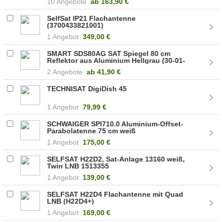
10 Angebote
ab
163,90 €
SelfSat IP21 Flachantenne
(3700433821001)
1 Angebot
349,00 €
SMART SDS80AG SAT Spiegel 80 cm
Reflektor aus Aluminium Hellgrau (30-01-
11-0780)
2 Angebote
ab
41,90 €
TECHNISAT DigiDish 45
1 Angebot
79,99 €
SCHWAIGER SPI710.0 Aluminium-Offset-
Parabolatenne 75 cm weiß
1 Angebot
175,00 €
SELFSAT H22D2, Sat-Anlage 13160 weiß,
Twin LNB 1513355
1 Angebot
139,00 €
SELFSAT H22D4 Flachantenne mit Quad
LNB (H22D4+)
1 Angebot
169,00 €