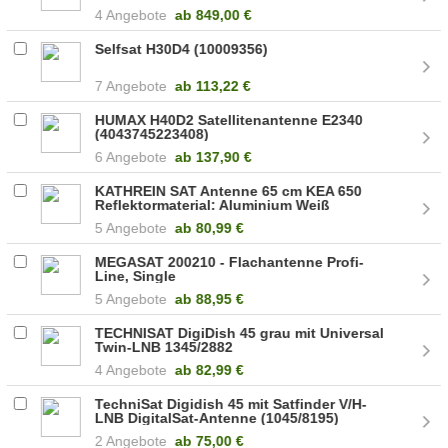
4 Angebote
ab
849,00 €
Selfsat H30D4 (10009356)
7 Angebote
ab
113,22 €
HUMAX H40D2 Satellitenantenne E2340
(4043745223408)
6 Angebote
ab
137,90 €
KATHREIN SAT Antenne 65 cm KEA 650
Reflektormaterial: Aluminium Weiß
(20010047)
5 Angebote
ab
80,99 €
MEGASAT 200210 - Flachantenne Profi-
Line, Single
5 Angebote
ab
88,95 €
TECHNISAT DigiDish 45 grau mit Universal
Twin-LNB 1345/2882
4 Angebote
ab
82,99 €
TechniSat Digidish 45 mit Satfinder V/H-
LNB DigitalSat-Antenne (1045/8195)
2 Angebote
ab
75,00 €