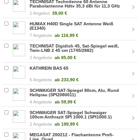
TECHNISAT Technitenne 60 Antenne
Parabolantenne Hdtv 35,3 dBi für 11,3 GHz
Twin-LNB Mast (1060/2882)
1 Angebot
39,00 €
HUMAX H40D Single SAT Antenne Weiß
(E1340)
7 Angebote
ab
116,99 €
TECHNISAT Digidish 45, Sat-Spiegel weiß,
Twin-LNB 2 45 cm (1745/2882)
2 Angebote
ab
85,00 €
KATHREIN BAS 65
5 Angebote
ab
233,90 €
SCHWAIGER SAT-Spiegel 80cm, Alu, Rund
Hellgrau (SPI2080011)
4 Angebote
ab
59,99 €
SCHWAIGER SAT-Spiegel Schwaiger
100cm Anthrazit SPI 1000.1 (SPI1000.1)
2 Angebote
ab
199,99 €
MEGASAT 200212 - Flachantenne Profi-
Line, Quad