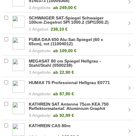
9140373 (10009368)
4 Angebote
ab
249,00 €
SCHWAIGER SAT-Spiegel Schwaiger
100cm Ziegelrot SPI 1000.2 (SPI1000.2)
1 Angebot
238,10 €
FUBA DAA 650 Alu-Sat-Spiegel (60 x
65cm), rot (11004012)
4 Angebote
ab
109,00 €
MEGASAT 80 cm Spiegel Hellgrau -
Stahl/Stahl (0500238)
3 Angebote
ab
22,90 €
HUMAX 75 Professional Hellgrau E0771
4 Angebote
ab
87,90 €
KATHREIN SAT Antenne 75cm KEA 750
Reflektormaterial: Aluminium Graphit
(20010051)
4 Angebote
ab
92,99 €
KATHREIN CAS 80ro