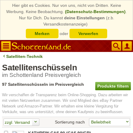
Hier gibt es Cookies. Nur von uns, nicht von Dritten. Keine
Werbung. Keine Beobachtung.
(Datenschutz-Bestimmungen)
.
Nur für Dich. Du kannst
deine Einstellungen
(z.b.
Versandkostenanzeige)
Merken
oder
Verwerfen
Satelliten-Technik
Satellitenschüsseln
im Schottenland Preisvergleich
97 Satellitenschüsseln im Preisvergleich
Produkte filtern
Wir verschaffen dir Transparenz beim Online-Shopping. Dazu arbeiten wir
mit vielen Netzwerken zusammen. Wir sind Mitglied des eBay Partner
Network und Amazon-Partner. Wir erhalten eine kleine Vergütung für
Verkäufe, was uns unterstützt, ohne deinen Kaufpreis zu beeinflussen.
Sortierung nach
zzgl. Versand
KATHREIN CAS 90 (CAS 90/GR)