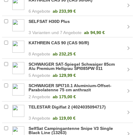
6 Angebote
ab
233,99 €
SELFSAT H30D Plus
3
7 Angebote
ab
94,90 €
KATHREIN CAS 90 (CAS 90/R)
8 Angebote
ab
232,25 €
SCHWAIGER SAT-Spiegel Schwaiger 85cm
Alu Premium Hellgrau SPI085PW 011
(SPI085PW011)
5 Angebote
ab
129,99 €
SCHWAIGER SPI710.1 Aluminium-Offset-
Parabolatenne 75 cm anthrazit
2 Angebote
ab
175,00 €
TELESTAR Digiflat 2 (4024035094717)
3 Angebote
ab
119,00 €
SelfSat Campingantenne Snipe V3 Single
Black Line (13263)