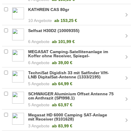
KATHREIN CAS 80gr
10 Angebote
ab
153,25 €
Selfsat H30D2 (10009355)
6 Angebote
ab
101,99 €
MEGASAT Camping-Satellitenanlage im
Koffer ohne Receiver, Spiegel-
Durchmesser 35 cm (1500080)
6 Angebote
ab
39,00 €
TechniSat Digidish 33 mit Satfinder V/H-
LNB DigitalSat-Antenne (1333/2195)
5 Angebote
ab
64,99 €
SCHWAIGER Aluminium Offset Antenne 75
cm Anthrazit (SPI998.1)
5 Angebote
ab
63,97 €
Megasat HD 6000 Camping SAT-Anlage
mit Receiver (9101628)
3 Angebote
ab
83,99 €