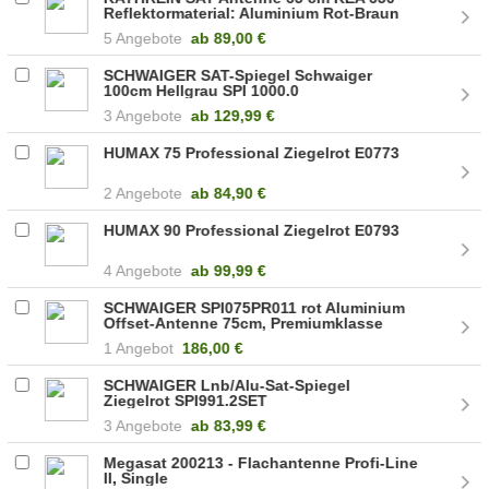
Reflektormaterial: Aluminium Rot-Braun
(20010049)
5 Angebote
ab
89,00 €
SCHWAIGER SAT-Spiegel Schwaiger
100cm Hellgrau SPI 1000.0
3 Angebote
ab
129,99 €
HUMAX 75 Professional Ziegelrot E0773
2 Angebote
ab
84,90 €
HUMAX 90 Professional Ziegelrot E0793
4 Angebote
ab
99,99 €
SCHWAIGER SPI075PR011 rot Aluminium
Offset-Antenne 75cm, Premiumklasse
1 Angebot
186,00 €
SCHWAIGER Lnb/Alu-Sat-Spiegel
Ziegelrot SPI991.2SET
3 Angebote
ab
83,99 €
Megasat 200213 - Flachantenne Profi-Line
II, Single