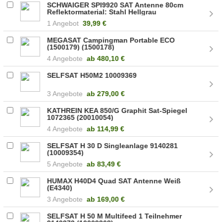
SCHWAIGER SPI9920 SAT Antenne 80cm
Reflektormaterial: Stahl Hellgrau
(SPI992011)
1 Angebot
39,99 €
MEGASAT Campingman Portable ECO
(1500179) (1500178)
4 Angebote
ab
480,10 €
SELFSAT H50M2 10009369
3 Angebote
ab
279,00 €
KATHREIN KEA 850/G Graphit Sat-Spiegel
1072365 (20010054)
4 Angebote
ab
114,99 €
SELFSAT H 30 D Singleanlage 9140281
(10009354)
5 Angebote
ab
83,49 €
HUMAX H40D4 Quad SAT Antenne Weiß
(E4340)
3 Angebote
ab
169,00 €
SELFSAT H 50 M Multifeed 1 Teilnehmer