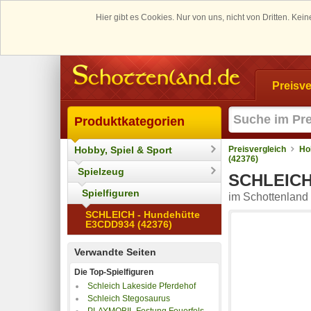
Hier gibt es Cookies. Nur von uns, nicht von Dritten. K
Preisve
Produktkategorien
Hobby, Spiel & Sport
Preisvergleich
Ho
(42376)
Spielzeug
SCHLEICH 
Spielfiguren
im Schottenland 
SCHLEICH - Hundehütte
E3CDD934 (42376)
Verwandte Seiten
Die Top-Spielfiguren
Schleich Lakeside Pferdehof
Schleich Stegosaurus
PLAYMOBIL Festung Feuerfels