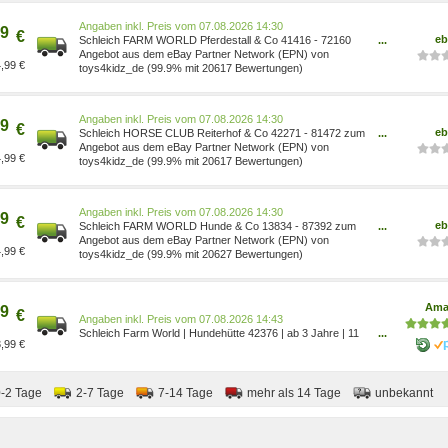
Preis vom 07.08.2026 14:30
9
€
eb
Schleich FARM WORLD Pferdestall & Co 41416 - 72160
...
zum Auswählen ** NEU / OVP 42376 HUNDEHüTTE
Angebot aus dem eBay Partner Network (EPN) von
,99 €
toys4kidz_de (99.9% mit 20617 Bewertungen)
Preis vom 07.08.2026 14:30
9
€
eb
Schleich HORSE CLUB Reiterhof & Co 42271 - 81472 zum
...
Auswählen ** NEU / OVP ** 42376 HUNDEHüTTE
Angebot aus dem eBay Partner Network (EPN) von
,99 €
toys4kidz_de (99.9% mit 20617 Bewertungen)
Preis vom 07.08.2026 14:30
9
€
eb
Schleich FARM WORLD Hunde & Co 13834 - 87392 zum
...
Auswählen ** NEU / OVP 42376 HUNDEHüTTE
Angebot aus dem eBay Partner Network (EPN) von
,99 €
toys4kidz_de (99.9% mit 20627 Bewertungen)
Ama
9
€
Preis vom 07.08.2026 14:43
Schleich Farm World | Hundehütte 42376 | ab 3 Jahre | 11
...
,99 €
Teile 42376[5532] 4059433573939
Spielzeug/Spielzeug/Spielzeugfiguren & Spielsets/Spielfigur
Spielsets Spielzeug/Arborist Merchandising Root/Self
Service/Special Features Stores/772277dc-cbdb-43
0-2 Tage
2-7 Tage
7-14 Tage
mehr als 14 Tage
unbekannt