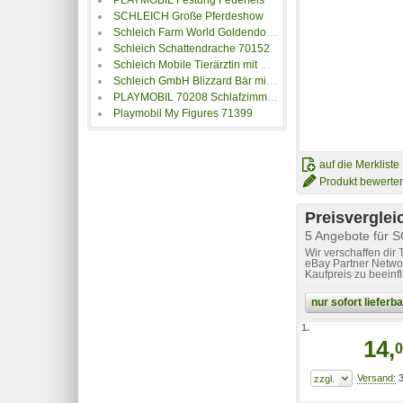
SCHLEICH Große Pferdeshow
Schleich Farm World Goldendoodle Spielfigur
Schleich Schattendrache 70152
Schleich Mobile Tierärztin mit Hannoveraner Fohle
Schleich GmbH Blizzard Bär mit Waffe
PLAYMOBIL 70208 Schlafzimmer mit Nähecke
Playmobil My Figures 71399
auf die Merkliste
Produkt bewerte
Preisverglei
5 Angebote für 
Wir verschaffen dir
eBay Partner Networ
Kaufpreis zu beeinf
nur sofort liefer
1.
14,
0
3