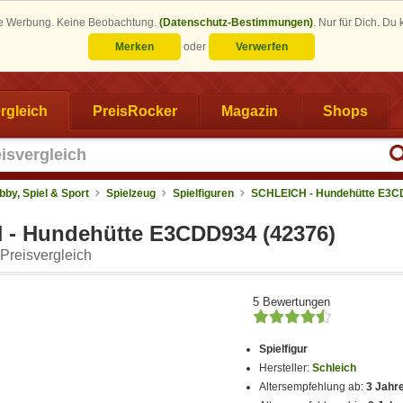
eine Werbung. Keine Beobachtung.
(Datenschutz-Bestimmungen)
.
Nur für Dich. Du
Merken
oder
Verwerfen
rgleich
PreisRocker
Magazin
Shops
bby, Spiel & Sport
Spielzeug
Spielfiguren
SCHLEICH - Hundehütte E3
- Hundehütte E3CDD934 (42376)
Preisvergleich
5 Bewertungen
Spielfigur
Hersteller:
Schleich
Altersempfehlung ab:
3 Jahr