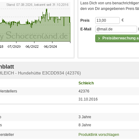
Lass Dich von uns benachrichtigen
den von Dir angegebenen Preis fäll
€
Preis
E-Mail
Preisüberwachung ak
blatt
SCHLEICH - Hundehütte E3CDD934 (42376)
Schleich
erstellers
42376
31.10.2016
b
3 Jahre
is
8 Jahre
ersteller
Produktlink vorschlagen