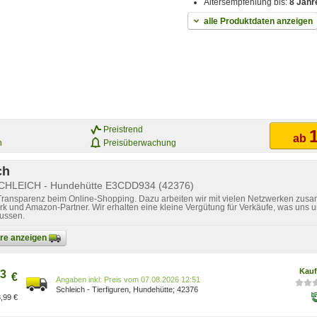
Altersempfehlung bis:
8 Jahr
alle Produktdaten anzeigen
Preistrend
1
ab
n
Preisüberwachung
ch
SCHLEICH - Hundehütte E3CDD934 (42376)
 Transparenz beim Online-Shopping. Dazu arbeiten wir mit vielen Netzwerken zusa
k und Amazon-Partner. Wir erhalten eine kleine Vergütung für Verkäufe, was uns u
lussen.
bare anzeigen
Kauf
3
€
Preis vom 07.08.2026 12:51
Schleich - Tierfiguren, Hundehütte; 42376
,99 €