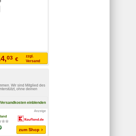
e
zzgl.
4,
03
€
Versand
mmen. Wir sind Mitglied des
nterstützt, ohne deinen
Versandkosten einblenden
land
zum Shop