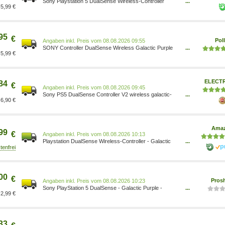
Sony Playstation 5 DualSense Wireless-Controller
...
5,99 €
galactic-purple 1000040204
95
€
Poll
Preis vom 08.08.2026 09:55
SONY Controller DualSense Wireless Galactic Purple
...
5,99 €
0711719575986
ELECT
84
€
Preis vom 08.08.2026 09:45
Sony PS5 DualSense Controller V2 wireless galactic-
...
6,90 €
purple 9575986
Ama
99
€
Preis vom 08.08.2026 10:13
Playstation DualSense Wireless-Controller - Galactic
...
Purple 0711719575986 Games/Games/PlayStation
5/Zubehör für PlayStation 5/Controller für PlayStation 5
Computer & Zubehör/Computer &
Zubehör/Komponenten & Ersatzteile
00
€
Pros
Preis vom 08.08.2026 10:23
Sony PlayStation 5 DualSense - Galactic Purple -
...
2,99 €
Wireless Controller - Sony PlayStation 5 0711719575986
33