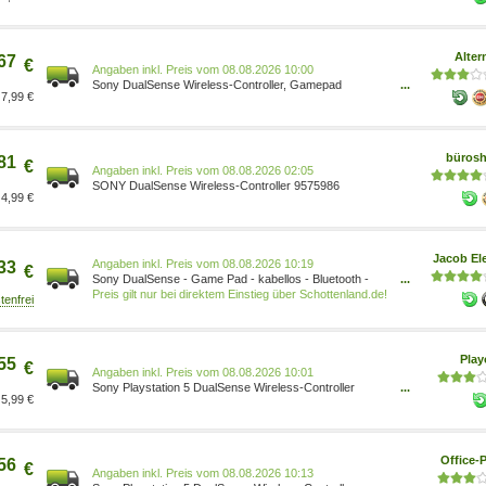
Alter
67
€
Preis vom 08.08.2026 10:00
Sony DualSense Wireless-Controller, Gamepad
...
7,99 €
1000040204 violett, Galactic Purple Verbindung: Funk,
Kabel Rumble (Vibration): Ja 100029030
büros
81
€
Preis vom 08.08.2026 02:05
SONY DualSense Wireless-Controller 9575986
4,99 €
Jacob Ele
Preis vom 08.08.2026 10:19
33
€
Sony DualSense - Game Pad - kabellos - Bluetooth -
...
Galactic Purple - für Sony PlayStation 5 (1000040204)
Preis gilt nur bei direktem Einstieg über Schottenland.de!
Pla
55
€
Preis vom 08.08.2026 10:01
Sony Playstation 5 DualSense Wireless-Controller
...
5,99 €
galactic-purple 1000040204
Office-P
56
€
Preis vom 08.08.2026 10:13