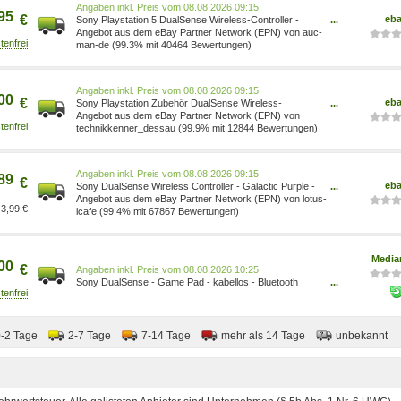
Preis vom 08.08.2026 09:15
95
€
eb
Sony Playstation 5 DualSense Wireless-Controller -
...
Galactic Purple PS5 Lila NEU 9575986
Angebot aus dem eBay Partner Network (EPN) von auc-
man-de (99.3% mit 40464 Bewertungen)
Preis vom 08.08.2026 09:15
00
€
eb
Sony Playstation Zubehör DualSense Wireless-
...
Controller Galactic Purple PS5 PC Mobile
Angebot aus dem eBay Partner Network (EPN) von
0711719575986
technikkenner_dessau (99.9% mit 12844 Bewertungen)
Preis vom 08.08.2026 09:15
89
€
eb
Sony DualSense Wireless Controller - Galactic Purple -
...
PS5 - Neu & OVP 0711719575986
Angebot aus dem eBay Partner Network (EPN) von lotus-
3,99 €
icafe (99.4% mit 67867 Bewertungen)
Media
00
€
Preis vom 08.08.2026 10:25
Sony DualSense - Game Pad - kabellos - Bluetooth
...
0711719575986
0-2 Tage
2-7 Tage
7-14 Tage
mehr als 14 Tage
unbekannt