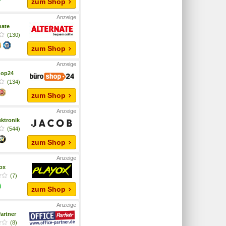
zum Shop
nate
(130)
zum Shop
hop24
(134)
zum Shop
ktronik
(544)
zum Shop
yox
(7)
zum Shop
artner
(8)