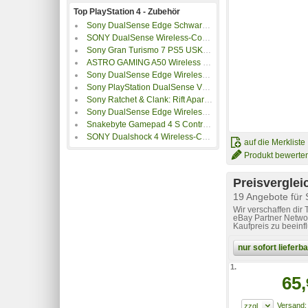
Top PlayStation 4 - Zubehör
Sony DualSense Edge Schwarz, Weiß Bluetooth
SONY DualSense Wireless-Controller
Sony Gran Turismo 7 PS5 USK: Einstufung ausstehend
ASTRO GAMING A50 Wireless + Base Station (PC/PS4) Gen.4 - schwarz
Sony DualSense Edge Wireless-Controller V2
Sony PlayStation DualSense V2 Wireless-Controller - Midnight Black
Sony Ratchet & Clank: Rift Apart (Playstation 5)
Sony DualSense Edge Wireless-Controller
Snakebyte Gamepad 4 S Controller Camo Blau
SONY Dualshock 4 Wireless-Controller (Blau)
auf die Merkliste
Produkt bewerte
Preisverglei
19 Angebote für 
Wir verschaffen dir
eBay Partner Networ
Kaufpreis zu beeinf
nur sofort liefer
1.
65,