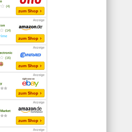
to
(4)
zum Shop
zon
(14)
zum Shop
ectronic
(16)
zum Shop
ay
zum Shop
Market
zum Shop