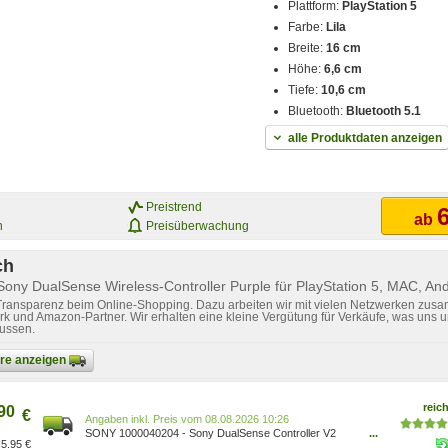
Plattform:
PlayStation 5
Farbe:
Lila
Breite:
16 cm
Höhe:
6,6 cm
Tiefe:
10,6 cm
Bluetooth:
Bluetooth 5.1
alle Produktdaten anzeigen
Preistrend
6
ab
n
Preisüberwachung
ch
Sony DualSense Wireless-Controller Purple für PlayStation 5, MAC, And
 Transparenz beim Online-Shopping. Dazu arbeiten wir mit vielen Netzwerken zusa
k und Amazon-Partner. Wir erhalten eine kleine Vergütung für Verkäufe, was uns u
lussen.
bare anzeigen
reich
90
€
Preis vom 08.08.2026 10:26
SONY 1000040204 - Sony DualSense Controller V2
...
5,95 €
wireless, lila