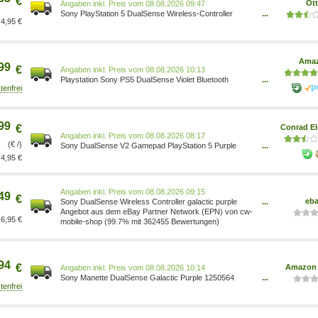
€
Ot
Preis vom 08.08.2026 09:47
Sony PlayStation 5 DualSense Wireless-Controller
...
4,95 €
0711719575986
Ama
99
€
Preis vom 08.08.2026 10:13
Playstation Sony PS5 DualSense Violet Bluetooth
...
Manette de jeu Analogique/Numérique 5 0711719575986
Games/Games/PlayStation 5/Zubehör für PlayStation
5/Controller für PlayStation 5
99
€
Conrad El
Preis vom 08.08.2026 08:17
(€ /)
Sony DualSense V2 Gamepad PlayStation 5 Purple
...
0711719575986
4,95 €
Preis vom 08.08.2026 09:15
49
€
eb
Sony DualSense Wireless Controller galactic purple
...
PlayStation5 kabellos 1000040204
Angebot aus dem eBay Partner Network (EPN) von cw-
6,95 €
mobile-shop (99.7% mit 362455 Bewertungen)
94
€
Amazon 
Preis vom 08.08.2026 10:14
Sony Manette DualSense Galactic Purple 1250564
...
0711719575986 Games/Games/PlayStation 4/Spiele für
PlayStation 4 Computer & Zubehör/Computer & Zubehör