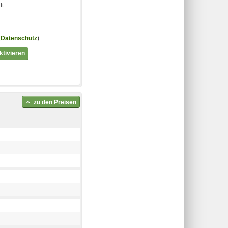
t.
(
Datenschutz
)
tivieren
zu den Preisen