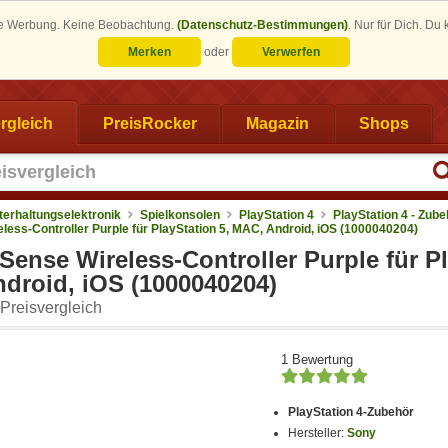
eine Werbung. Keine Beobachtung.
(Datenschutz-Bestimmungen)
.
Nur für Dich. Du
Merken
oder
Verwerfen
rgleich
PreisRocker
Magazin
Shops
terhaltungselektronik
Spielkonsolen
PlayStation 4
PlayStation 4 - Zube
ess-Controller Purple für PlayStation 5, MAC, Android, iOS (1000040204)
ense Wireless-Controller Purple für P
ndroid, iOS (1000040204)
Preisvergleich
1 Bewertung
PlayStation 4-Zubehör
Hersteller:
Sony