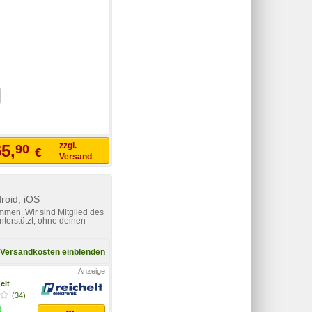
zzgl.
5,
90
€
Versand
roid, iOS
mmen. Wir sind Mitglied des
nterstützt, ohne deinen
Versandkosten einblenden
elt
(34)