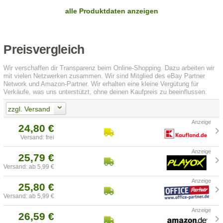
alle Produktdaten anzeigen
Preisvergleich
Wir verschaffen dir Transparenz beim Online-Shopping. Dazu arbeiten wir
mit vielen Netzwerken zusammen. Wir sind Mitglied des eBay Partner
Network und Amazon-Partner. Wir erhalten eine kleine Vergütung für
Verkäufe, was uns unterstützt, ohne deinen Kaufpreis zu beeinflussen.
zzgl. Versand
24,80 €
Versand: frei
25,79 €
Versand: ab 5,99 €
25,80 €
Versand: ab 5,99 €
26,59 €